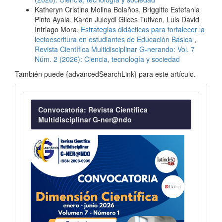
Katheryn Cristina Molina Bolaños, Briggitte Estefania
Pinto Ayala, Karen Juleydi Gilces Tutiven, Luis David
Intriago Mora,
Estrategias didácticas para fortalecer la
lectoescritura en estudiantes de Educación Básica
,
Revista Científica Multidisciplinar G-nerando: Vol. 7
Núm. 2 (2026): Ciencia, tecnología y sociedad
También puede {advancedSearchLink} para este artículo.
Convocatoria
Convocatoria: Revista Científica
Multidisciplinar G-ner@ndo