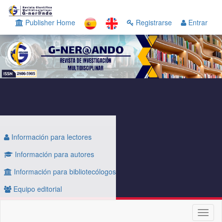
Navegación
principal
Publisher Home
Registrarse
Entrar
Contenido
principal
Barra
lateral
Información para lectores
Información para autores
Información para bibliotecólogos
Equipo editorial
Toggl