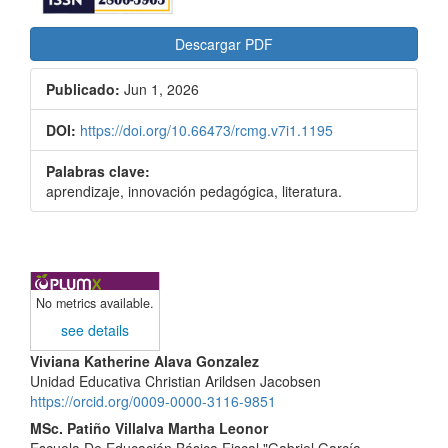
Descargar PDF
Publicado:
Jun 1, 2026
DOI:
https://doi.org/10.66473/rcmg.v7i1.1195
Palabras clave:
aprendizaje, innovación pedagógica, literatura.
No metrics available.
see details
Contenido
Viviana Katherine Alava Gonzalez
Unidad Educativa Christian Arildsen Jacobsen
principal
https://orcid.org/0009-0000-3116-9851
del
MSc. Patiño Villalva Martha Leonor
Escuela De Educación Básica Fiscal "Gabriel García