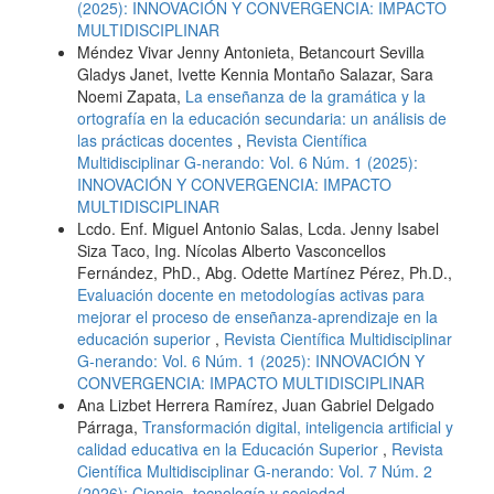
(2025): INNOVACIÓN Y CONVERGENCIA: IMPACTO
MULTIDISCIPLINAR
Méndez Vivar Jenny Antonieta, Betancourt Sevilla
Gladys Janet, Ivette Kennia Montaño Salazar, Sara
Noemi Zapata,
La enseñanza de la gramática y la
ortografía en la educación secundaria: un análisis de
las prácticas docentes
,
Revista Científica
Multidisciplinar G-nerando: Vol. 6 Núm. 1 (2025):
INNOVACIÓN Y CONVERGENCIA: IMPACTO
MULTIDISCIPLINAR
Lcdo. Enf. Miguel Antonio Salas, Lcda. Jenny Isabel
Siza Taco, Ing. Nícolas Alberto Vasconcellos
Fernández, PhD., Abg. Odette Martínez Pérez, Ph.D.,
Evaluación docente en metodologías activas para
mejorar el proceso de enseñanza-aprendizaje en la
educación superior
,
Revista Científica Multidisciplinar
G-nerando: Vol. 6 Núm. 1 (2025): INNOVACIÓN Y
CONVERGENCIA: IMPACTO MULTIDISCIPLINAR
Ana Lizbet Herrera Ramírez, Juan Gabriel Delgado
Párraga,
Transformación digital, inteligencia artificial y
calidad educativa en la Educación Superior
,
Revista
Científica Multidisciplinar G-nerando: Vol. 7 Núm. 2
(2026): Ciencia, tecnología y sociedad