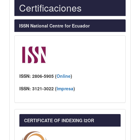
Indexaciones
Certificaciones
ISSN National Centre for Ecuador
ISSN:
2806-5905 (
Online
)
ISSN:
3121-3022
(
I
mpresa
)
CERTIFICATE OF INDEXING I2OR