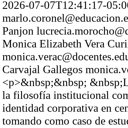
2026-07-07T12:41:17-05:0
marlo.coronel@educacion.e
Panjon
lucrecia.morocho@d
Monica Elizabeth Vera Curi
monica.verac@docentes.edu
Carvajal Gallegos
monica.v
<p>&nbsp;&nbsp; &nbsp;La 
la filosofía institucional c
identidad corporativa en ce
tomando como caso de estud