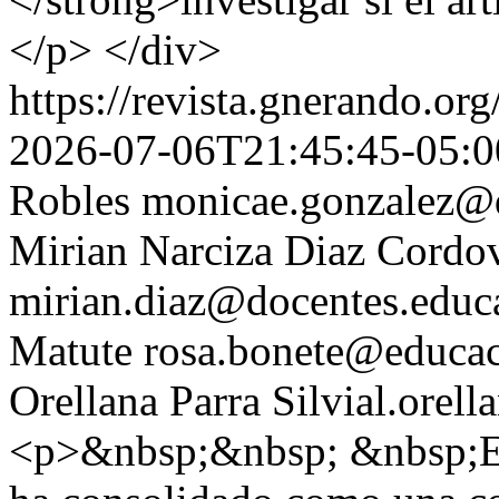
</p> </div>
https://revista.gnerando.o
2026-07-06T21:45:45-05:0
Robles
monicae.gonzalez@d
Mirian Narciza Diaz Cordo
mirian.diaz@docentes.educ
Matute
rosa.bonete@educac
Orellana Parra
Silvial.orel
<p>&nbsp;&nbsp; &nbsp;El 