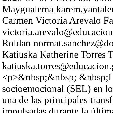
Maygualema
karem.yantal
Carmen Victoria Arevalo Fa
victoria.arevalo@educacion
Roldan
normat.sanchez@doc
Katiuska Katherine Torres T
katiuska.torres@educacion.
<p>&nbsp;&nbsp; &nbsp;La 
socioemocional (SEL) en lo
una de las principales tran
impulsadas durante la últim