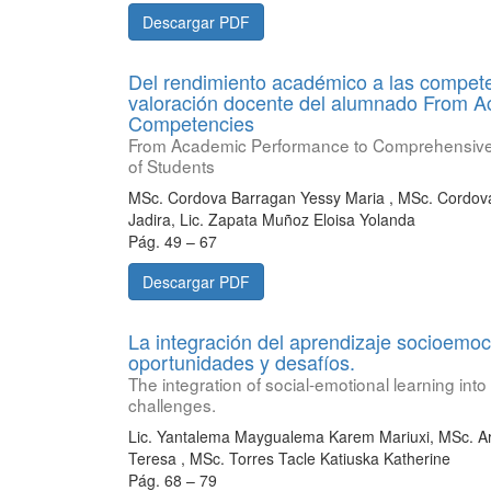
Descargar PDF
Del rendimiento académico a las compete
valoración docente del alumnado From 
Competencies
From Academic Performance to Comprehensive
of Students
MSc. Cordova Barragan Yessy Maria , MSc. Cordov
Jadira, Lic. Zapata Muñoz Eloisa Yolanda
Pág. 49 – 67
Descargar PDF
La integración del aprendizaje socioemoci
oportunidades y desafíos.
The integration of social-emotional learning int
challenges.
Lic. Yantalema Maygualema Karem Mariuxi, MSc. Ar
Teresa , MSc. Torres Tacle Katiuska Katherine
Pág. 68 – 79