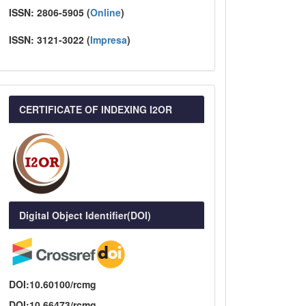
ISSN:
2806-5905 (
Online
)
ISSN:
3121-3022
(
I
mpresa
)
CERTIFICATE OF INDEXING I2OR
Digital Object Identifier(DOI)
DOI:10.60100/rcmg
DOI:10.66473/rcmg