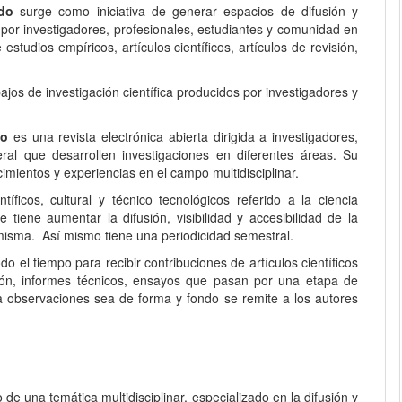
@ndo
surge como iniciativa de generar espacios de difusión y
 por investigadores, profesionales, estudiantes y comunidad en
EQUIPO EDITORIAL
 estudios empíricos, artículos científicos, artículos de revisión,
PROTOCOLO DE INTEROPERABILIDAD
ajos de investigación científica producidos por investigadores y
¿CÓMO REGISTRARSE?
do
es una revista electrónica abierta dirigida a investigadores,
al que desarrollen investigaciones en diferentes áreas. Su
mientos y experiencias en el campo multidisciplinar.
CONTACTO
íficos, cultural y técnico tecnológicos referido a la ciencia
 tiene aumentar la difusión, visibilidad y accesibilidad de la
ENVÍOS
la misma. Así mismo tiene una periodicidad semestral.
o el tiempo para recibir contribuciones de artículos científicos
REGISTRARSE
visión, informes técnicos, ensayos que pasan por una etapa de
ta observaciones sea de forma y fondo se remite a los autores
ENTRAR
de una temática multidisciplinar, especializado en la difusión y