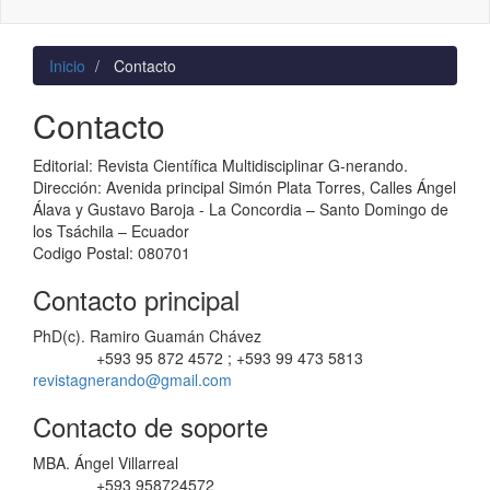
naviga
Inicio
Contacto
Contacto
Editorial: Revista Científica Multidisciplinar G-nerando.
Dirección: Avenida principal Simón Plata Torres, Calles Ángel
Álava y Gustavo Baroja - La Concordia – Santo Domingo de
los Tsáchila – Ecuador
Codigo Postal: 080701
Contacto principal
PhD(c). Ramiro Guamán Chávez
+593 95 872 4572 ; +593 99 473 5813
Teléfono
revistagnerando@gmail.com
Contacto de soporte
MBA. Ángel Villarreal
+593 958724572
Teléfono