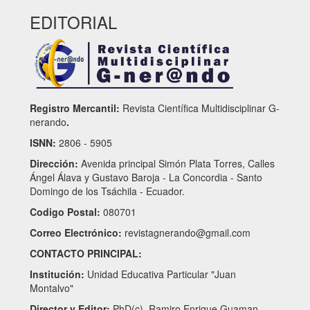
EDITORIAL
Registro Mercantil:
Revista Científica Multidisciplinar G-
nerando
.
ISNN:
2806 - 5905
Dirección:
Avenida principal Simón Plata Torres, Calles
Ángel Álava y Gustavo Baroja - La Concordia - Santo
Domingo de los Tsáchila - Ecuador.
Codigo Postal:
080701
Correo Electrónico:
revistagnerando@gmail.com
CONTACTO PRINCIPAL:
Institución:
Unidad Educativa Particular "Juan
Montalvo"
Director y Editor:
PhD(c). Ramiro Enrique Guaman