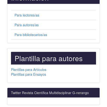
Para lectores/as
Para autores/as
Para bibliotecarios/as
PLANTILLAS
Plantilla para autores
PARA
AUTORES
Plantillas para Artículos
Plantillas para Ensayos
Twitter Revista Científica Multidisciplinar G-nerango