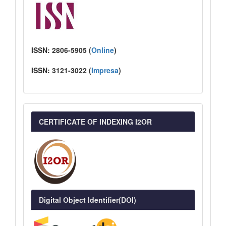
ISSN:
2806-5905 (
Online
)
ISSN:
3121-3022
(
I
mpresa
)
CERTIFICATE OF INDEXING I2OR
Digital Object Identifier(DOI)