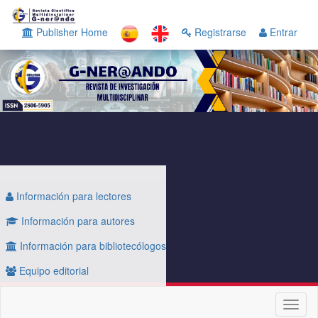
Navegación
principal
Publisher Home
Registrarse
Entrar
Contenido
principal
Barra
lateral
Información para lectores
Información para autores
Información para bibliotecólogos
Equipo editorial
Toggl