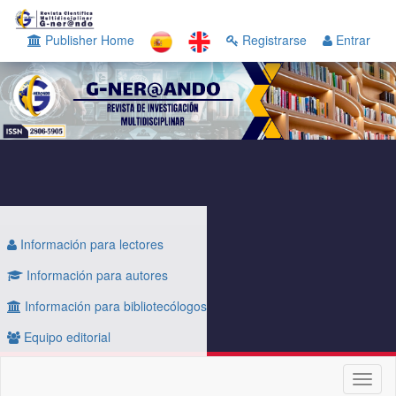
Navegación
principal
Publisher Home
Registrarse
Entrar
Contenido
principal
Barra
lateral
Información para lectores
Información para autores
Información para bibliotecólogos
Equipo editorial
Toggl