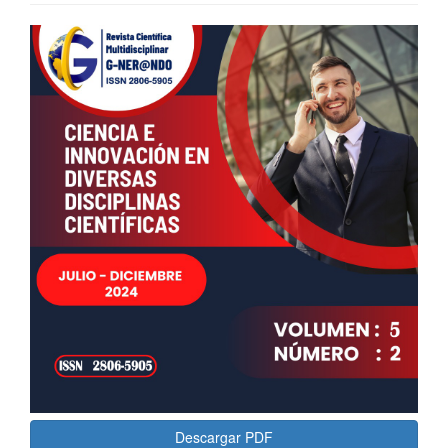
Barra
lateral
del
artículo
Descargar PDF