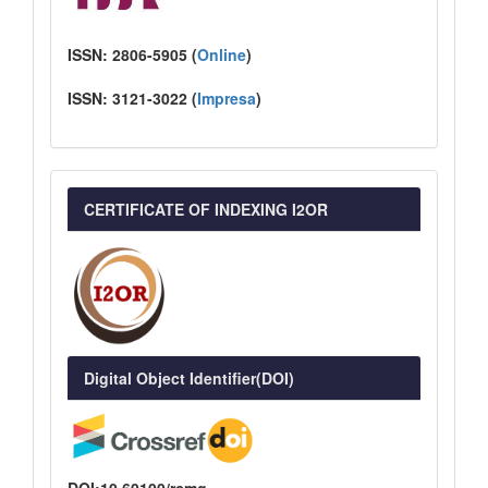
ISSN:
2806-5905 (
Online
)
ISSN:
3121-3022
(
I
mpresa
)
CERTIFICATE OF INDEXING I2OR
Digital Object Identifier(DOI)
DOI:10.60100/rcmg