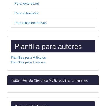
Para lectores/as
Para autores/as
Para bibliotecarios/as
PLANTILLAS
Plantilla para autores
PARA
AUTORES
Plantillas para Artículos
Plantillas para Ensayos
Twitter Revista Científica Multidisciplinar G-nerango
visitas
Contador de Visitas: