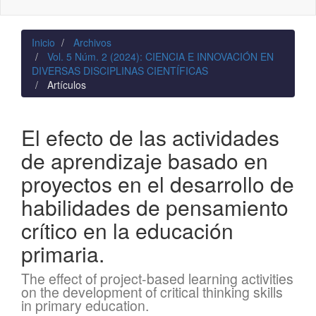
naviga
Inicio
Archivos
Vol. 5 Núm. 2 (2024): CIENCIA E INNOVACIÓN EN
DIVERSAS DISCIPLINAS CIENTÍFICAS
Artículos
El efecto de las actividades
de aprendizaje basado en
proyectos en el desarrollo de
habilidades de pensamiento
crítico en la educación
primaria.
The effect of project-based learning activities
on the development of critical thinking skills
in primary education.