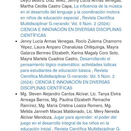
Martha Cecilia Castro Capa,
La influencia de la música
en el desarrollo del lenguaje y la coordinación motora
en niños de educación especial
,
Revista Científica
Multidisciplinar G-nerando: Vol. 5 Núm. 2 (2024):
CIENCIA E INNOVACIÓN EN DIVERSAS DISCIPLINAS
CIENTÍFICAS
Jenny Lucía Armas Venegas, Rocío Zulema Chamorro
Yépez, Laura Amparo Chanaluisa Chiliquinga, Mayra
Galarza Bermeo Elizabeth, Karina Magaly Coro Soto,
Mayra Mariela Cuadros Castro,
Desarrollando el
pensamiento lógico matemático: actividades lúdicas
para estudiantes de educación básica
,
Revista
Científica Multidisciplinar G-nerando: Vol. 5 Núm. 2
(2024): CIENCIA E INNOVACIÓN EN DIVERSAS
DISCIPLINAS CIENTÍFICAS
Mg. Steven Alejandro Cantos Alcívar, Lic. Tanya Elvira
Arreaga Barros, Mg. Paulina Elizabeth Remache
Ramírez, Mg. María Cristina Loaiza Romero, Mg.
Melida Janneth Macas Maldonado, Lic. Mery Nereida
Alcívar Mendoza,
Jugar para aprender: el poder del
juego en el desarrollo integral de los niños en la
educación inicial
,
Revista Científica Multidisciplinar G-