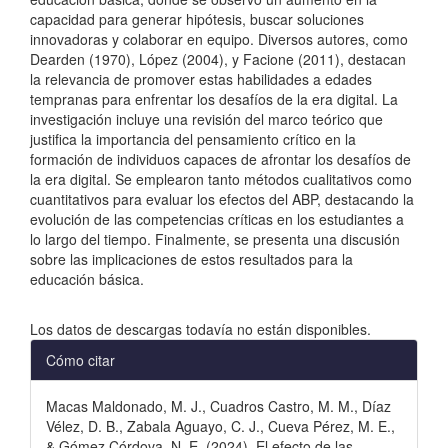
capacidad para generar hipótesis, buscar soluciones
innovadoras y colaborar en equipo. Diversos autores, como
Dearden (1970), López (2004), y Facione (2011), destacan
la relevancia de promover estas habilidades a edades
tempranas para enfrentar los desafíos de la era digital. La
investigación incluye una revisión del marco teórico que
justifica la importancia del pensamiento crítico en la
formación de individuos capaces de afrontar los desafíos de
la era digital. Se emplearon tanto métodos cualitativos como
cuantitativos para evaluar los efectos del ABP, destacando la
evolución de las competencias críticas en los estudiantes a
lo largo del tiempo. Finalmente, se presenta una discusión
sobre las implicaciones de estos resultados para la
educación básica.
Descargas
Los datos de descargas todavía no están disponibles.
Detalles
Cómo citar
del
Macas Maldonado, M. J., Cuadros Castro, M. M., Díaz
artículo
Vélez, D. B., Zabala Aguayo, C. J., Cueva Pérez, M. E.,
& Gómez Córdova, N. E. (2024). El efecto de las