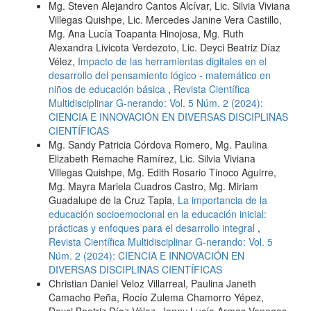
Mg. Steven Alejandro Cantos Alcívar, Lic. Silvia Viviana
Villegas Quishpe, Lic. Mercedes Janine Vera Castillo,
Mg. Ana Lucía Toapanta Hinojosa, Mg. Ruth
Alexandra Livicota Verdezoto, Lic. Deyci Beatriz Díaz
Vélez,
Impacto de las herramientas digitales en el
desarrollo del pensamiento lógico - matemático en
niños de educación básica
,
Revista Científica
Multidisciplinar G-nerando: Vol. 5 Núm. 2 (2024):
CIENCIA E INNOVACIÓN EN DIVERSAS DISCIPLINAS
CIENTÍFICAS
Mg. Sandy Patricia Córdova Romero, Mg. Paulina
Elizabeth Remache Ramírez, Lic. Silvia Viviana
Villegas Quishpe, Mg. Edith Rosario Tinoco Aguirre,
Mg. Mayra Mariela Cuadros Castro, Mg. Miriam
Guadalupe de la Cruz Tapia,
La importancia de la
educación socioemocional en la educación inicial:
prácticas y enfoques para el desarrollo integral
,
Revista Científica Multidisciplinar G-nerando: Vol. 5
Núm. 2 (2024): CIENCIA E INNOVACIÓN EN
DIVERSAS DISCIPLINAS CIENTÍFICAS
Christian Daniel Veloz Villarreal, Paulina Janeth
Camacho Peña, Rocío Zulema Chamorro Yépez,
Deyci Beatriz Díaz Vélez, Jenny Lucía Armas Venegas,