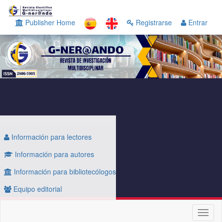
Navegación
principal
Publisher Home
Registrarse
Entrar
Contenido
principal
Barra
lateral
Información para lectores
Información para autores
Información para bibliotecólogos
Equipo editorial
Toggl