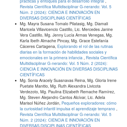
prácticas y enfoques para el desarrollo integral
,
Revista Científica Multidisciplinar G-nerando: Vol. 5
Núm. 2 (2024): CIENCIA E INNOVACIÓN EN
DIVERSAS DISCIPLINAS CIENTÍFICAS
Mg. Mayra Susana Tomalo Pilatasig, Mg. Diamali
Maricela Villavicencio Castillo, Lic. Mercedes Janine
Vera Castillo, Mg. Jenny Lucía Armas Venegas, Mg.
Karla Ibeth Almache Pincay, Mg. Grace Estefanía
Cáceres Cartagena,
Explorando el rol de las rutinas
diarias en la formación de habilidades sociales y
emocionales en la primera infancia
,
Revista Científica
Multidisciplinar G-nerando: Vol. 5 Núm. 2 (2024):
CIENCIA E INNOVACIÓN EN DIVERSAS DISCIPLINAS
CIENTÍFICAS
Mg. Sonia Aracely Suasnavas Reina, Mg. Gloria Irene
Puetate Manitio, Mg. Ruth Alexandra Livicota
Verdezoto, Mg. Paulina Elizabeth Remache Ramírez,
Mg. Steven Alejandro Cantos Alcívar, Lic. Adela
Marisol Núñez Jordán,
Pequeños exploradores: cómo
la curiosidad infantil impulsa el aprendizaje temprano
,
Revista Científica Multidisciplinar G-nerando: Vol. 5
Núm. 2 (2024): CIENCIA E INNOVACIÓN EN
DIVERSAS DISCIPLINAS CIENTÍFICAS