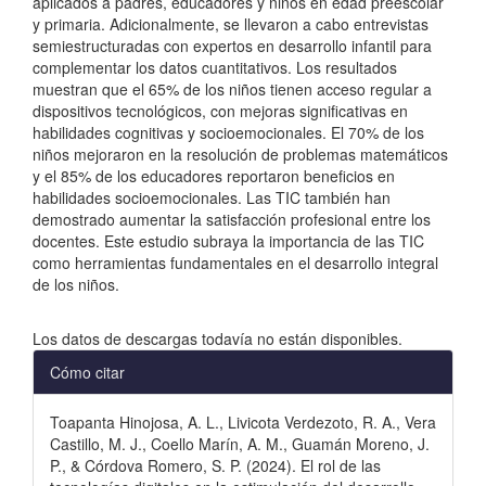
aplicados a padres, educadores y niños en edad preescolar
y primaria. Adicionalmente, se llevaron a cabo entrevistas
semiestructuradas con expertos en desarrollo infantil para
complementar los datos cuantitativos. Los resultados
muestran que el 65% de los niños tienen acceso regular a
dispositivos tecnológicos, con mejoras significativas en
habilidades cognitivas y socioemocionales. El 70% de los
niños mejoraron en la resolución de problemas matemáticos
y el 85% de los educadores reportaron beneficios en
habilidades socioemocionales. Las TIC también han
demostrado aumentar la satisfacción profesional entre los
docentes. Este estudio subraya la importancia de las TIC
como herramientas fundamentales en el desarrollo integral
de los niños.
Descargas
Los datos de descargas todavía no están disponibles.
Detalles
Cómo citar
del
Toapanta Hinojosa, A. L., Livicota Verdezoto, R. A., Vera
artículo
Castillo, M. J., Coello Marín, A. M., Guamán Moreno, J.
P., & Córdova Romero, S. P. (2024). El rol de las