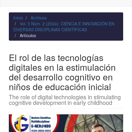
naviga
Inicio
Archivos
Vol. 5 Núm. 2 (2024): CIENCIA E INNOVACIÓN EN
DIVERSAS DISCIPLINAS CIENTÍFICAS
Artículos
El rol de las tecnologías
digitales en la estimulación
del desarrollo cognitivo en
niños de educación inicial
The role of digital technologies in stimulating
cognitive development in early childhood
Barra
lateral