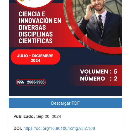
del
artículo
Descargar PDF
Publicado:
Sep 20, 2024
DOI:
https://doi.org/10.60100/rcmg.v5i2.108