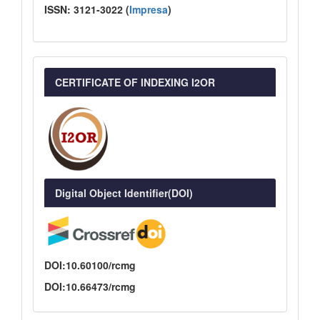
ISSN:
3121-3022
(
I
mpresa
)
CERTIFICATE OF INDEXING I2OR
Digital Object Identifier(DOI)
DOI:10.60100/rcmg
DOI:10.66473/rcmg