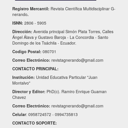
Registro Mercantil:
Revista Científica Multidisciplinar G-
nerando
.
ISNN:
2806 - 5905
Dirección:
Avenida principal Simón Plata Torres, Calles
Ángel Álava y Gustavo Baroja - La Concordia - Santo
Domingo de los Tsáchila - Ecuador.
Codigo Postal:
080701
Correo Electrónico:
revistagnerando@gmail.com
CONTACTO PRINCIPAL:
Institución:
Unidad Educativa Particular "Juan
Montalvo"
Director y Editor:
PhD(c). Ramiro Enrique Guaman
Chavez
Correo Electrónico:
revistagnerando@gmail.com
Celular
: 0958724572 - 0994735813
CONTACTO SOPORTE: