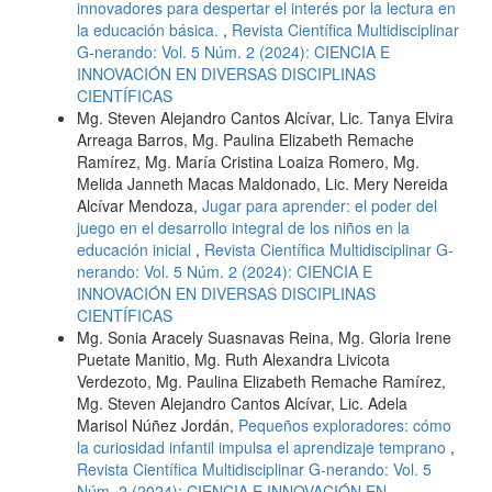
innovadores para despertar el interés por la lectura en
la educación básica.
,
Revista Científica Multidisciplinar
G-nerando: Vol. 5 Núm. 2 (2024): CIENCIA E
INNOVACIÓN EN DIVERSAS DISCIPLINAS
CIENTÍFICAS
Mg. Steven Alejandro Cantos Alcívar, Lic. Tanya Elvira
Arreaga Barros, Mg. Paulina Elizabeth Remache
Ramírez, Mg. María Cristina Loaiza Romero, Mg.
Melida Janneth Macas Maldonado, Lic. Mery Nereida
Alcívar Mendoza,
Jugar para aprender: el poder del
juego en el desarrollo integral de los niños en la
educación inicial
,
Revista Científica Multidisciplinar G-
nerando: Vol. 5 Núm. 2 (2024): CIENCIA E
INNOVACIÓN EN DIVERSAS DISCIPLINAS
CIENTÍFICAS
Mg. Sonia Aracely Suasnavas Reina, Mg. Gloria Irene
Puetate Manitio, Mg. Ruth Alexandra Livicota
Verdezoto, Mg. Paulina Elizabeth Remache Ramírez,
Mg. Steven Alejandro Cantos Alcívar, Lic. Adela
Marisol Núñez Jordán,
Pequeños exploradores: cómo
la curiosidad infantil impulsa el aprendizaje temprano
,
Revista Científica Multidisciplinar G-nerando: Vol. 5
Núm. 2 (2024): CIENCIA E INNOVACIÓN EN