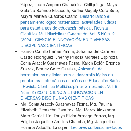
Yépez, Laura Amparo Chanaluisa Chiliquinga, Mayra
Galarza Bermeo Elizabeth, Karina Magaly Coro Soto,
Mayra Mariela Cuadros Castro,
Desarrollando el
pensamiento lógico matemático: actividades lúdicas
para estudiantes de educación básica
,
Revista
Científica Multidisciplinar G-nerando: Vol. 5 Núm. 2
(2024): CIENCIA E INNOVACIÓN EN DIVERSAS
DISCIPLINAS CIENTÍFICAS
Ramón Camilo Farías Palma, Johanna del Carmen
Castro Rodríguez, Jhenny Priscila Morales Espinoza,
Sonia Aracely Suasnavas Reina, Karen Belén Briones
Suárez, Beatriz Cofre Casillas,
Aplicación de
herramientas digitales para el desarrollo lógico en
problemas matemáticos en niños de Educación Básica
,
Revista Científica Multidisciplinar G-nerando: Vol. 5
Núm. 2 (2024): CIENCIA E INNOVACIÓN EN
DIVERSAS DISCIPLINAS CIENTÍFICAS
Mg. Sonia Aracely Suasnavas Reina, Mg. Paulina
Elizabeth Remache Ramírez, Mg. Mercy Alexandra
Mera Carriel, Lic. Tanya Elvira Arreaga Barros, Mg.
Bélgica Jaqueline Armijos Chamba, Mg. Jacqueline
Roxana Astudillo Lavayen,
Lectores curiosos: métodos