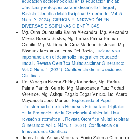
educación socioemocional en la educación inicial:
prácticas y enfoques para el desarrollo integral
,
Revista Científica Multidisciplinar G-nerando: Vol. 5
Núm. 2 (2024): CIENCIA E INNOVACIÓN EN
DIVERSAS DISCIPLINAS CIENTÍFICAS
Mg. Orna Quintanilla Karina Alexandra, Mg. Alexandra
Milena Rosero Bustos, Mg. Farías Palma Ramón
Camilo, Mg. Maldonado Cruz Marlene de Jesús, Mg.
Bósquez Mestanza Jenny Del Rocío,
Lucidad y su
importancia en el desarrollo integral en educación
inicial
,
Revista Científica Multidisciplinar G-nerando:
Vol. 5 Núm. 1 (2024): Confluencia de Innovaciones
Cietíficas
Lic. Vanegas Noboa Shirley Katherine, Mg. Farías
Palma Ramón Camilo, Mg. Manobanda Ruiz Piedad
Verenice, Mg. Ashqui Pagalo Edgar Vinicio, Lic. Acero
Mayancela José Manuel,
Explorando el Papel
Transformador de los Recursos Educativos Digitales
en la Promoción de la Conciencia Ambiental: Una
revisión sistemática.
,
Revista Científica Multidisciplinar
G-nerando: Vol. 5 Núm. 1 (2024): Confluencia de
Innovaciones Cietíficas
Jenny Lucía Armas Venegas, Rocío Zulema Chamorro