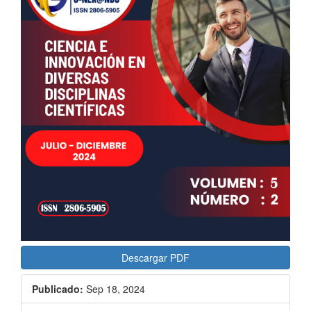
lateral
del
artículo
Descargar PDF
Publicado:
Sep 18, 2024