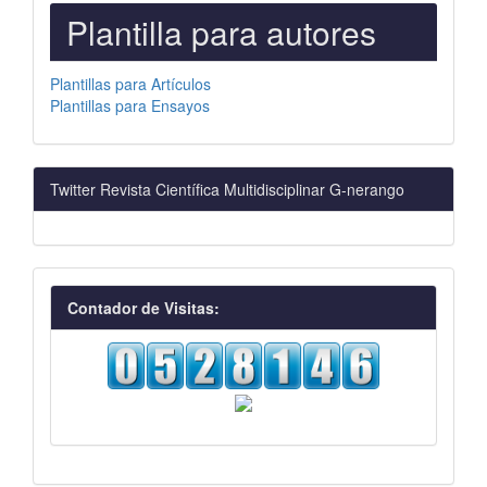
PLANTILLAS
Plantilla para autores
PARA
AUTORES
Plantillas para Artículos
Plantillas para Ensayos
Twitter Revista Científica Multidisciplinar G-nerango
visitas
Contador de Visitas: