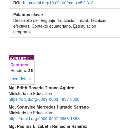
DOI:
https://doi.org/10.60100/rcmg.v5i2.316
Palabras clave:
Desarrollo del lenguaje, Educación inicial, Técnicas
efectivas, Contexto ecuatoriano, Estimulación
temprana.
Captures
Readers:
26
see details
Contenido
Mg. Edith Rosario Tinoco Aguirre
Ministerio de Educación
principal
https://orcid.org/0009-0003-4837-0828
del
Mg. Sonnylee Mercedes Hurtado Serrano
Ministerio de Educación
artículo
https://orcid.org/0009-0007-0366-168X
Mg. Paulina Elizabeth Remache Ramírez