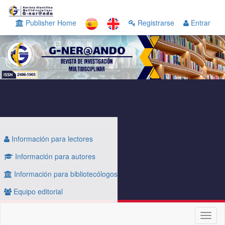
Navegación
principal
Publisher Home
Registrarse
Entrar
Contenido
principal
Barra
lateral
Información para lectores
Información para autores
Información para bibliotecólogos
Equipo editorial
Toggl