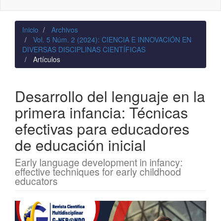
naviga
Inicio
Archivos
Vol. 5 Núm. 2 (2024): CIENCIA E INNOVACIÓN EN
DIVERSAS DISCIPLINAS CIENTÍFICAS
Artículos
Desarrollo del lenguaje en la
primera infancia: Técnicas
efectivas para educadores
de educación inicial
Early language development in infancy:
effective techniques for early childhood
educators
Barra