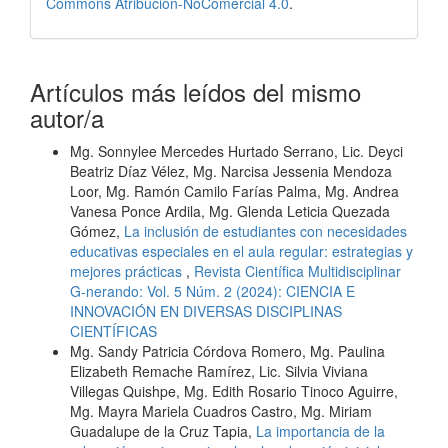
Commons Atribución-NoComercial 4.0
.
Artículos más leídos del mismo
autor/a
Mg. Sonnylee Mercedes Hurtado Serrano, Lic. Deyci
Beatriz Díaz Vélez, Mg. Narcisa Jessenia Mendoza
Loor, Mg. Ramón Camilo Farías Palma, Mg. Andrea
Vanesa Ponce Ardila, Mg. Glenda Leticia Quezada
Gómez,
La inclusión de estudiantes con necesidades
educativas especiales en el aula regular: estrategias y
mejores prácticas
,
Revista Científica Multidisciplinar
G-nerando: Vol. 5 Núm. 2 (2024): CIENCIA E
INNOVACIÓN EN DIVERSAS DISCIPLINAS
CIENTÍFICAS
Mg. Sandy Patricia Córdova Romero, Mg. Paulina
Elizabeth Remache Ramírez, Lic. Silvia Viviana
Villegas Quishpe, Mg. Edith Rosario Tinoco Aguirre,
Mg. Mayra Mariela Cuadros Castro, Mg. Miriam
Guadalupe de la Cruz Tapia,
La importancia de la