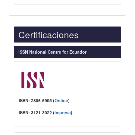
Indexaciones
Certificaciones
ISSN National Centre for Ecuador
ISSN:
2806-5905 (
Online
)
ISSN:
3121-3022
(
I
mpresa
)