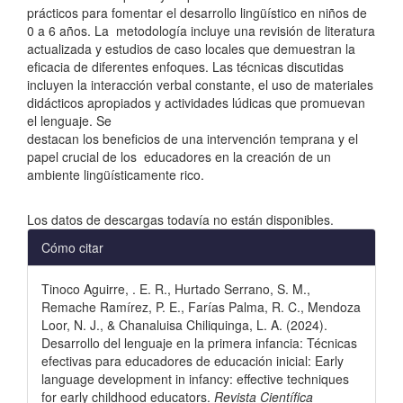
prácticos para fomentar el desarrollo lingüístico en niños de
0 a 6 años. La metodología incluye una revisión de literatura
actualizada y estudios de caso locales que demuestran la
eficacia de diferentes enfoques. Las técnicas discutidas
incluyen la interacción verbal constante, el uso de materiales
didácticos apropiados y actividades lúdicas que promuevan
el lenguaje. Se
destacan los beneficios de una intervención temprana y el
papel crucial de los educadores en la creación de un
ambiente lingüísticamente rico.
Descargas
Los datos de descargas todavía no están disponibles.
Detalles
Cómo citar
del
Tinoco Aguirre, . E. R., Hurtado Serrano, S. M.,
artículo
Remache Ramírez, P. E., Farías Palma, R. C., Mendoza
Loor, N. J., & Chanaluisa Chiliquinga, L. A. (2024).
Desarrollo del lenguaje en la primera infancia: Técnicas
efectivas para educadores de educación inicial: Early
language development in infancy: effective techniques
for early childhood educators.
Revista Científica