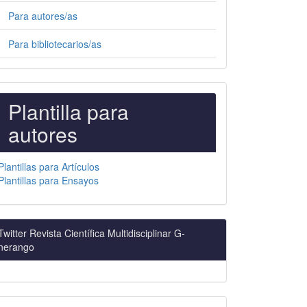
Para autores/as
Para bibliotecarios/as
PLANTILLAS
Plantilla para
PARA
autores
AUTORES
Plantillas para Artículos
Plantillas para Ensayos
Twitter Revista Científica Multidisciplinar G-
nerango