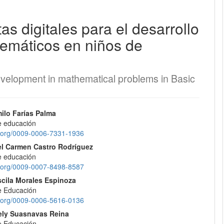
as digitales para el desarrollo
EQUIPO EDITORIAL
emáticos en niños de
PROTOCOLO DE INTEROPERABILIDAD
¿CÓMO REGISTRARSE?
l development in mathematical problems in Basic
CONTACTO
nido
lo Farías Palma
de educación
ENVÍOS
pal
id.org/0009-0006-7331-1936
l Carmen Castro Rodríguez
REGISTRARSE
de educación
lo
id.org/0009-0007-8498-8587
ENTRAR
scila Morales Espinoza
de Educación
id.org/0009-0006-5616-0136
ely Suasnavas Reina
de Educación