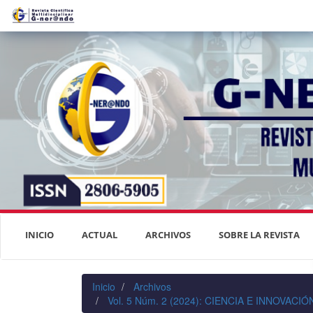
Navegación
principal
Contenido
principal
Barra
lateral
INICIO
ACTUAL
ARCHIVOS
SOBRE LA REVISTA
Inicio
Archivos
Vol. 5 Núm. 2 (2024): CIENCIA E INNOVAC