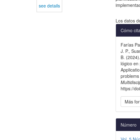
implementaci
see details
Descargas
Los datos d
Detal
Cómo cit
del
Farías Pa
artícu
J. P., Sua
B. (2024)
lógico en
Applicatio
problems 
Multidisc
https://d
Más for
Número
Vol. 5 N