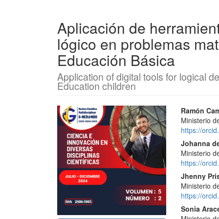
Aplicación de herramient
lógico en problemas mat
Educación Básica
Application of digital tools for logica
Education children
Barra
Conte
Ramón Cami
Ministerio 
lateral
princi
https://orc
del
del
Johanna de
Ministerio 
artículo
artícu
https://orc
Jhenny Pri
Ministerio 
https://orc
Sonia Arac
Ministerio 