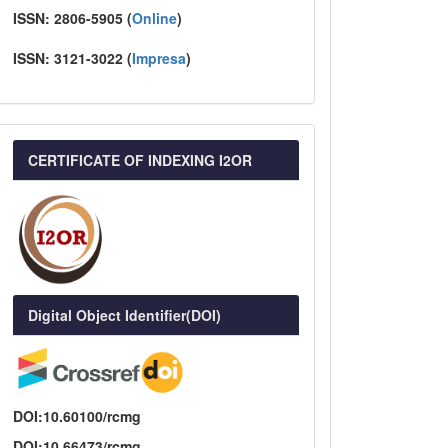
ISSN:
2806-5905 (
Online
)
ISSN:
3121-3022
(
I
mpresa
)
CERTIFICATE OF INDEXING I2OR
Digital Object Identifier(DOI)
DOI:10.60100/rcmg
DOI:10.66473/rcmg