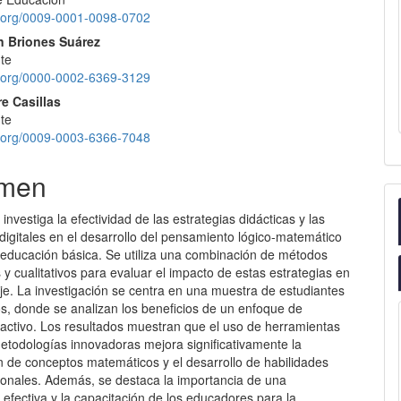
id.org/0009-0001-0098-0702
n Briones Suárez
te
id.org/0000-0002-6369-3129
re Casillas
te
id.org/0009-0003-6366-7048
men
 investiga la efectividad de las estrategias didácticas y las
digitales en el desarrollo del pensamiento lógico-matemático
 educación básica. Se utiliza una combinación de métodos
s y cualitativos para evaluar el impacto de estas estrategias en
je. La investigación se centra en una muestra de estudiantes
os, donde se analizan los beneficios de un enfoque de
 activo. Los resultados muestran que el uso de herramientas
metodologías innovadoras mejora significativamente la
 de conceptos matemáticos y el desarrollo de habilidades
cionales. Además, se destaca la importancia de una
n efectiva y la capacitación de los educadores para la