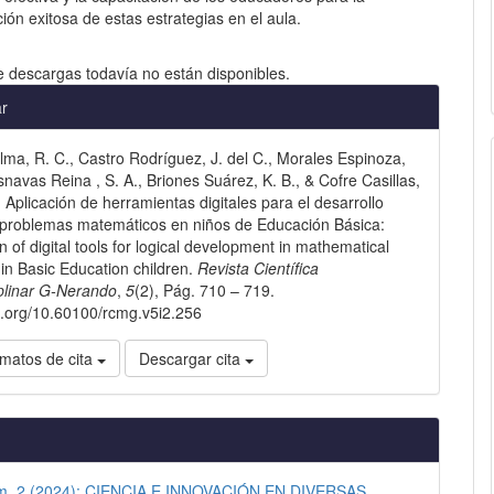
ón exitosa de estas estrategias en el aula.
e descargas todavía no están disponibles.
les
ar
lma, R. C., Castro Rodríguez, J. del C., Morales Espinoza,
lo
snavas Reina , S. A., Briones Suárez, K. B., & Cofre Casillas,
. Aplicación de herramientas digitales para el desarrollo
 problemas matemáticos en niños de Educación Básica:
n of digital tools for logical development in mathematical
in Basic Education children.
Revista Científica
iplinar G-Nerando
,
5
(2), Pág. 710 – 719.
oi.org/10.60100/rcmg.v5i2.256
matos de cita
Descargar cita
úm. 2 (2024): CIENCIA E INNOVACIÓN EN DIVERSAS