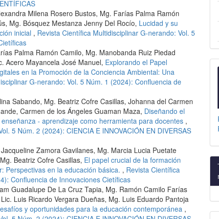
IENTÍFICAS
 Alexandra Milena Rosero Bustos, Mg. Farías Palma Ramón
ús, Mg. Bósquez Mestanza Jenny Del Rocío,
Lucidad y su
ión inicial
,
Revista Científica Multidisciplinar G-nerando: Vol. 5
ietíficas
Farías Palma Ramón Camilo, Mg. Manobanda Ruiz Piedad
Lic. Acero Mayancela José Manuel,
Explorando el Papel
itales en la Promoción de la Conciencia Ambiental: Una
disciplinar G-nerando: Vol. 5 Núm. 1 (2024): Confluencia de
lina Sabando, Mg. Beatriz Cofre Casillas, Johanna del Carmen
ichande, Carmen de los Ángeles Guaman Maza,
Diseñando el
de enseñanza - aprendizaje como herramienta para docentes
,
do: Vol. 5 Núm. 2 (2024): CIENCIA E INNOVACIÓN EN DIVERSAS
a Jacqueline Zamora Gavilanes, Mg. Marcia Lucia Puetate
Mg. Beatriz Cofre Casillas,
El papel crucial de la formación
r: Perspectivas en la educación básica.
,
Revista Científica
24): Confluencia de Innovaciones Cietíficas
iriam Guadalupe De La Cruz Tapia, Mg. Ramón Camilo Farías
 Lic. Luis Ricardo Vergara Dueñas, Mg. Luis Eduardo Pantoja
: desafíos y oportunidades para la educación contemporánea
,
do: Vol. 5 Núm. 2 (2024): CIENCIA E INNOVACIÓN EN DIVERSAS