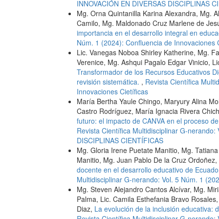
INNOVACIÓN EN DIVERSAS DISCIPLINAS C
Mg. Orna Quintanilla Karina Alexandra, Mg.
Camilo, Mg. Maldonado Cruz Marlene de Jes
importancia en el desarrollo integral en educac
Núm. 1 (2024): Confluencia de Innovaciones C
Lic. Vanegas Noboa Shirley Katherine, Mg. 
Verenice, Mg. Ashqui Pagalo Edgar Vinicio, 
Transformador de los Recursos Educativos Dig
revisión sistemática.
,
Revista Científica Multi
Innovaciones Cietíficas
María Bertha Yaule Chingo, Maryury Alina Mo
Castro Rodríguez, María Ignacia Rivera Ch
futuro: el impacto de CANVA en el proceso 
Revista Científica Multidisciplinar G-neran
DISCIPLINAS CIENTÍFICAS
Mg. Gloria Irene Puetate Manitio, Mg. Tatian
Manitio, Mg. Juan Pablo De la Cruz Ordoñez, 
docente en el desarrollo educativo de Ecuado
Multidisciplinar G-nerando: Vol. 5 Núm. 1 (20
Mg. Steven Alejandro Cantos Alcívar, Mg. M
Palma, Lic. Camila Esthefania Bravo Rosales,
Diaz,
La evolución de la inclusión educativa
Revista Científica Multidisciplinar G-neran