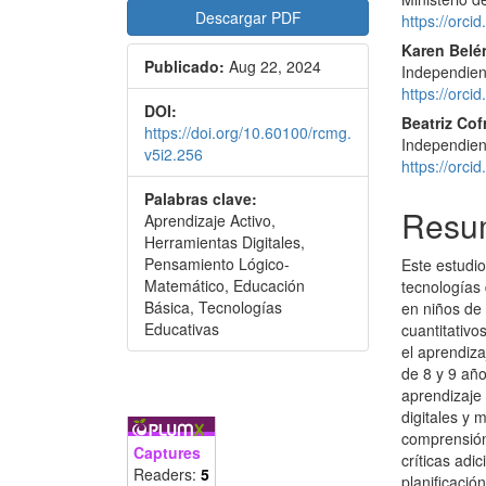
Descargar PDF
https://orc
Karen Belé
Publicado:
Aug 22, 2024
Independien
https://orc
DOI:
Beatriz Cof
https://doi.org/10.60100/rcmg.
Independien
v5i2.256
https://orc
Palabras clave:
Resu
Aprendizaje Activo,
Herramientas Digitales,
Pensamiento Lógico-
Este estudio
Matemático, Educación
tecnologías 
Básica, Tecnologías
en niños de
Educativas
cuantitativo
el aprendiza
de 8 y 9 añ
aprendizaje
digitales y 
comprensión
Captures
críticas adi
Readers:
5
planificació