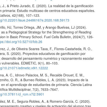
, J., & Prieto Jurado, E. (2020). La realidad de la gamificación
n primaria: Estudio multicaso de centros educativos españoles.
ucativos, 42(168), 107–123.
.org/10.22201/iisue.24486167e.2020.168.59173
llo, HJ, Torres Ortega, JM, y Arango Buelvas, LJ (2024).
n as a Pedagogical Strategy for the Strengthening of Reading
n in Basic Primary School. Fuel Cells Bulletin, 2024(7), 126-
tps://doi.org/10.52710/fcb.26
rez, J., de Oliveira Soares Taxa, F., Flores-Castañeda, R. O.,
era, S. (2020). Proyectos educativos de gamificación por
: desarrollo del pensamiento numérico y razonamiento escolar
s vulnerables. EDMETIC, 9(1), 80–103.
.org/10.21071/edmetic.v9i1.12222
a, A. C., Idrovo Palacios, M. S., Recalde Drouet, E. M.,
miño, O. R., & Burneo Robles, L. A. (2023). Impacto de la
 en el aprendizaje de estudiantes de primaria. Ciencia Latina
tífica Multidisciplinar, 7(2), 7633–7647.
org/10.37811/cl_rcm.v7i2.5901
lez, M. E., Segura-Robles, A., & Romero-García, C. (2020).
 pensamiento creativo y niveles de activación del alumno tras