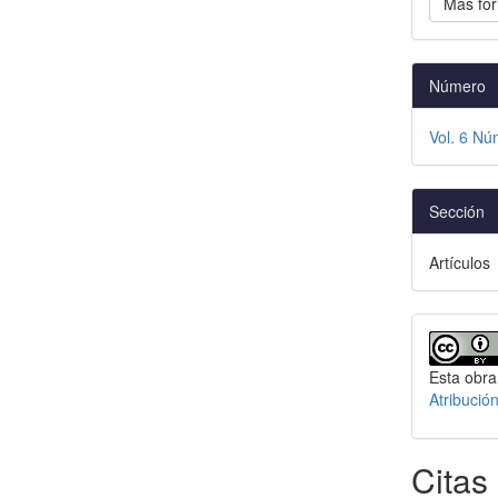
Más for
Número
Vol. 6 Nú
Sección
Artículos
Esta obra
Atribució
Citas