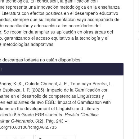
ura tecnológica. En conclusión, la gamificación con
 representa una innovación metodológica en la enseñanza
 Literatura con efectos positivos en el desempeño educativo
andos, siempre que su implementación vaya acompañada de
 de capacitación y adecuación a las necesidades del
o. Se recomienda ampliar su aplicación en otras áreas del
, garantizando el acceso equitativo a la tecnología y el
de metodologías adaptativas.
e descargas todavía no están disponibles.
les
ar
odoy, K. K., Quinde Chunchi, J. E., Tenemaya Pereira, L.
lo
n Espinoza, I. P. (2025). Impacto de la Gamificación con
me en el desarrollo de competencias Lingüísticas y
s en estudiantes de 8vo EGB.: Impact of Gamification with
me on the development of Linguistic and Literary
cies in 8th Grade EGB students.
Revista Científica
iplinar G-Nerando
,
6
(2), Pág. 243 –.
oi.org/10.60100/rcmg.v6i2.735