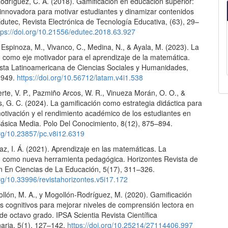
odríguez, C. A. (2018). Gamificación en educación superior:
 innovadora para motivar estudiantes y dinamizar contenidos
Edutec, Revista Electrónica de Tecnología Educativa, (63), 29–
tps://doi.org/10.21556/edutec.2018.63.927
 Espinoza, M., Vivanco, C., Medina, N., & Ayala, M. (2023). La
n como eje motivador para el aprendizaje de la matemática.
ta Latinoamericana de Ciencias Sociales y Humanidades,
3949.
https://doi.org/10.56712/latam.v4i1.538
erte, V. P., Pazmiño Arcos, W. R., Vinueza Morán, O. O., &
, G. C. (2024). La gamificación como estrategia didáctica para
otivación y el rendimiento académico de los estudiantes en
ásica Media. Polo Del Conocimiento, 8(12), 875–894.
org/10.23857/pc.v8i12.6319
z, I. Á. (2021). Aprendizaje en las matemáticas. La
n como nueva herramienta pedagógica. Horizontes Revista de
ón En Ciencias de La Educación, 5(17), 311–326.
org/10.33996/revistahorizontes.v5i17.172
llón, M. A., y Mogollón-Rodríguez, M. (2020). Gamificación
s cognitivos para mejorar niveles de comprensión lectora en
de octavo grado. IPSA Scientia Revista Científica
inaria, 5(1), 127–142.
https://doi.org/10.25214/27114406.997