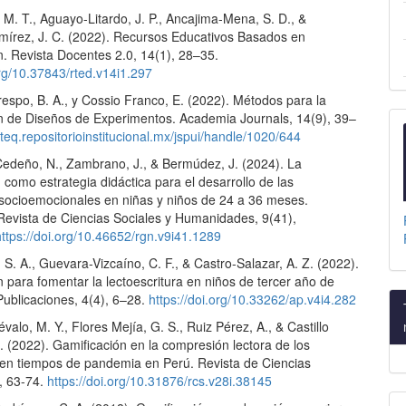
 M. T., Aguayo-Litardo, J. P., Ancajima-Mena, S. D., &
írez, J. C. (2022). Recursos Educativos Basados en
n. Revista Docentes 2.0, 14(1), 28–35.
org/10.37843/rted.v14i1.297
espo, B. A., y Cossio Franco, E. (2022). Métodos para la
n de Diseños de Experimentos. Academia Journals, 14(9), 39–
iateq.repositorioinstitucional.mx/jspui/handle/1020/644
 Cedeño, N., Zambrano, J., & Bermúdez, J. (2024). La
 como estrategia didáctica para el desarrollo de las
 socioemocionales en niñas y niños de 24 a 36 meses.
 Revista de Ciencias Sociales y Humanidades, 9(41),
https://doi.org/10.46652/rgn.v9i41.1289
, S. A., Guevara-Vizcaíno, C. F., & Castro-Salazar, A. Z. (2022).
 para fomentar la lectoescritura en niños de tercer año de
Publicaciones, 4(4), 6–28.
https://doi.org/10.33262/ap.v4i4.282
valo, M. Y., Flores Mejía, G. S., Ruiz Pérez, A., & Castillo
. (2022). Gamificación en la compresión lectora de los
 en tiempos de pandemia en Perú. Revista de Ciencias
8, 63-74.
https://doi.org/10.31876/rcs.v28i.38145