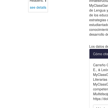
Readers:
1
infraestruct
MyClassGame
see details
de Lengua y
de los educ
estrategias
estudiantad
conocimiento
desarrollo 
Descargas
Los datos d
Detal
Cómo cit
del
Carreño G
artícu
E., & Leó
MyClassGa
Literaria
MyClassGa
competen
Multidisc
https://d