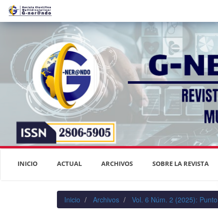
Navegación
principal
Contenido
principal
Barra
lateral
INICIO
ACTUAL
ARCHIVOS
SOBRE LA REVISTA
Inicio
Archivos
Vol. 6 Núm. 2 (2025): Punto