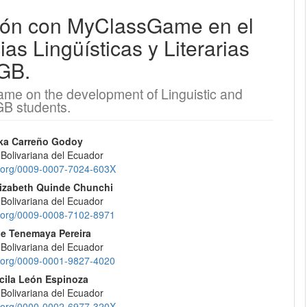
ción con MyClassGame en el
EQUIPO EDITORIAL
as Lingüísticas y Literarias
EGB.
PROTOCOLO DE INTEROPERABILIDAD
ame on the development of Linguistic and
¿CÓMO REGISTRARSE?
GB students.
CONTACTO
nido
ska Carreño Godoy
 Bolivariana del Ecuador
pal
id.org/0009-0007-7024-603X
ENVÍOS
izabeth Quinde Chunchi
 Bolivariana del Ecuador
REGISTRARSE
lo
id.org/0009-0008-7102-8971
ue Tenemaya Pereira
ENTRAR
 Bolivariana del Ecuador
id.org/0009-0001-9827-4020
scila León Espinoza
 Bolivariana del Ecuador
id.org/0000-0002-6977-320X