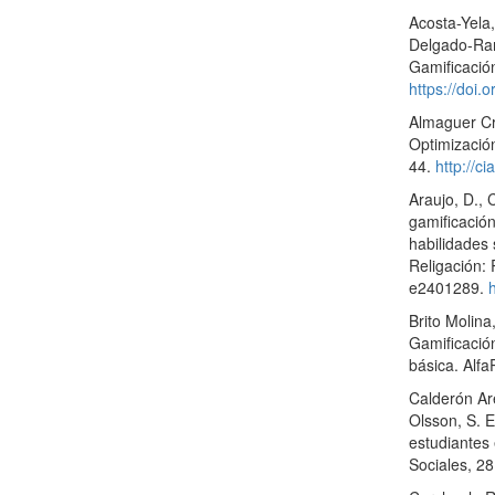
Acosta-Yela,
Delgado-Ram
Gamificació
https://doi.
Almaguer Cr
Optimizació
44.
http://c
Araujo, D.,
gamificación
habilidades
Religación:
e2401289.
Brito Molina
Gamificación
básica. Alfa
Calderón Aré
Olsson, S. E
estudiantes
Sociales, 2