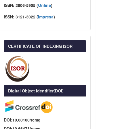
ISSN:
2806-5905 (
Online
)
ISSN:
3121-3022
(
I
mpresa
)
CERTIFICATE OF INDEXING I2OR
Digital Object Identifier(DOI)
DOI:10.60100/rcmg
DOI:10.66473/rcmg