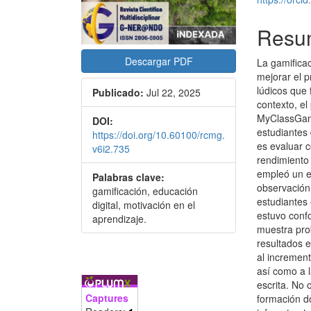
Resu
Descargar PDF
La gamifica
mejorar el 
lúdicos que 
Publicado:
Jul 22, 2025
contexto, el
MyClassGame 
DOI:
estudiantes
https://doi.org/10.60100/rcmg.
es evaluar c
v6i2.735
rendimiento
empleó un e
Palabras clave:
observación,
gamificación, educación
estudiantes 
digital, motivación en el
estuvo conf
aprendizaje.
muestra pro
resultados 
al increment
así como a 
escrita. No 
Captures
formación do