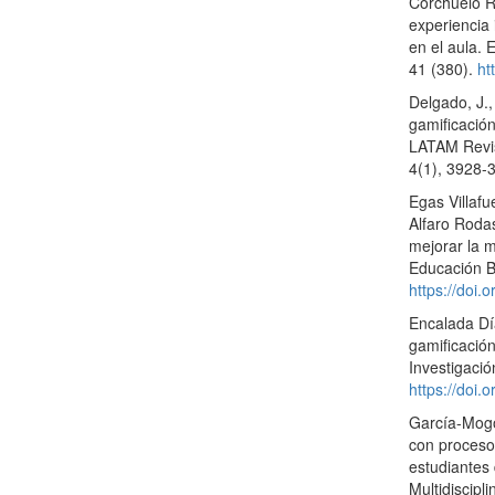
Corchuelo R
experiencia
en el aula. 
41 (380).
ht
Delgado, J.,
gamificació
LATAM Revis
4(1), 3928-
Egas Villafu
Alfaro Rodas
mejorar la m
Educación B
https://doi.
Encalada Día
gamificació
Investigaci
https://doi.
García-Mogo
con proceso
estudiantes 
Multidiscipl