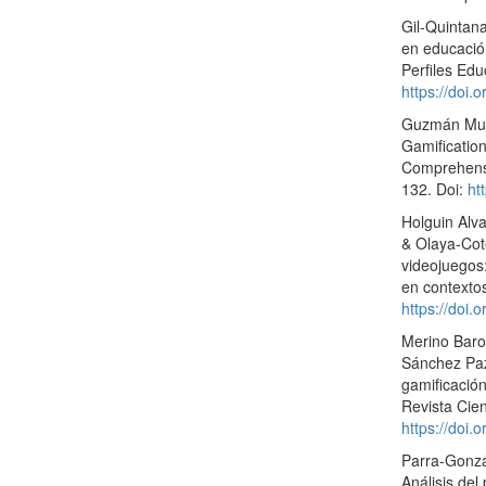
Gil-Quintana
en educació
Perfiles Ed
https://doi
Guzmán Muri
Gamificatio
Comprehensio
132. Doi:
ht
Holguin Alva
& Olaya-Cot
videojuegos
en contexto
https://doi
Merino Baron
Sánchez Paz
gamificación
Revista Cien
https://doi.
Parra-Gonzá
Análisis del