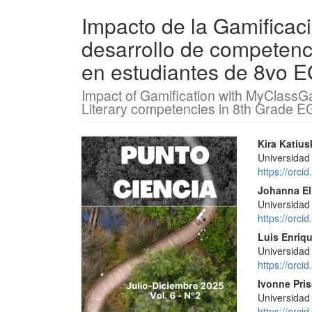
Impacto de la Gamifica
desarrollo de competenci
en estudiantes de 8vo 
Impact of Gamification with MyClassG
Literary competencies in 8th Grade E
Barra
Conte
Kira Katiu
Universidad
lateral
princi
https://orc
del
del
Johanna El
Universidad
artículo
artícu
https://orc
Luis Enriq
Universidad
https://orc
Ivonne Pri
Universidad
https://orc