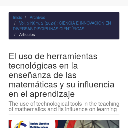
naviga
Inicio
Archivos
Vol. 5 Núm. 2 (2024): CIENCIA E INNOVACIÓN EN
DIVERSAS DISCIPLINAS CIENTÍFICAS
Artículos
El uso de herramientas
tecnológicas en la
enseñanza de las
matemáticas y su influencia
en el aprendizaje
The use of technological tools in the teaching
of mathematics and its influence on learning
Barra