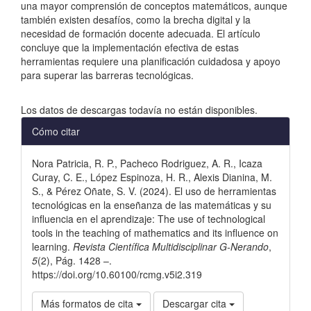
una mayor comprensión de conceptos matemáticos, aunque
también existen desafíos, como la brecha digital y la
necesidad de formación docente adecuada. El artículo
concluye que la implementación efectiva de estas
herramientas requiere una planificación cuidadosa y apoyo
para superar las barreras tecnológicas.
Descargas
Los datos de descargas todavía no están disponibles.
Detalles
Cómo citar
del
Nora Patricia, R. P., Pacheco Rodriguez, A. R., Icaza
artículo
Curay, C. E., López Espinoza, H. R., Alexis Dianina, M.
S., & Pérez Oñate, S. V. (2024). El uso de herramientas
tecnológicas en la enseñanza de las matemáticas y su
influencia en el aprendizaje: The use of technological
tools in the teaching of mathematics and its influence on
learning.
Revista Científica Multidisciplinar G-Nerando
,
5
(2), Pág. 1428 –.
https://doi.org/10.60100/rcmg.v5i2.319
Más formatos de cita
Descargar cita