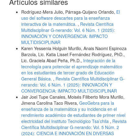
Artículos similares
Rodríguez-Mera Julio, Párraga-Quijano Orlando,
El
uso del software descartes para la enseñanza
interactiva de la matemática.
,
Revista Científica
Multidisciplinar G-nerando: Vol. 6 Núm. 1 (2025):
INNOVACIÓN Y CONVERGENCIA: IMPACTO
MULTIDISCIPLINAR
Karen Yessenia Holguin Murillo, Anais Naomi Espinoza
Barzola, Lic. Katia Lisset Fernández Rodríguez, PhD.,
Lic. Graciela Abad Peña, Ph.D.,
Integración de la
tecnología para potenciar el aprendizaje matemático
en los estudiantes de tercer grado de Educación
General Básica.
,
Revista Científica Multidisciplinar G-
nerando: Vol. 6 Núm. 1 (2025): INNOVACIÓN Y
CONVERGENCIA: IMPACTO MULTIDISCIPLINAR
Jair Joel Tupe Canales, Moisés Filiberto Mora Murillo,
Jimena Carolina Taco Rivera,
GeoGebra para la
enseñanza de la matemática y su incidencia en el
rendimiento académico de estudiantes de primer nivel
electricidad del Instituto Tecnológico Tsa’chila
,
Revista
Científica Multidisciplinar G-nerando: Vol. 5 Núm. 2
(2024): CIENCIA E INNOVACIÓN EN DIVERSAS