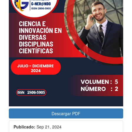
lateral
del
artículo
Descargar PDF
Publicado:
Sep 21, 2024