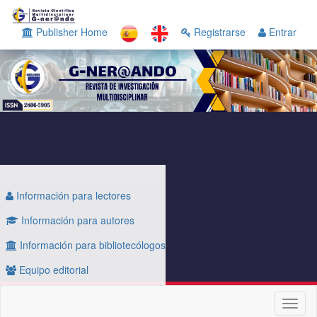
Navegación
principal
Publisher Home
Registrarse
Entrar
Contenido
principal
Barra
lateral
Información para lectores
Información para autores
Información para bibliotecólogos
Equipo editorial
Toggl