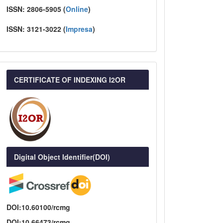
ISSN:
2806-5905 (
Online
)
ISSN:
3121-3022
(
I
mpresa
)
CERTIFICATE OF INDEXING I2OR
Digital Object Identifier(DOI)
DOI:10.60100/rcmg
DOI:10.66473/rcmg