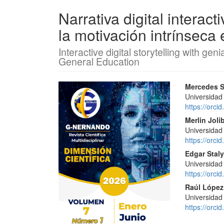
Narrativa digital interac
la motivación intrínsec
Interactive digital storytelling with gen
General Education
Barra
Conte
Mercedes S
Universidad
lateral
princi
https://orc
del
del
Merlin Joli
Universidad
artículo
artícu
https://orc
Edgar Stal
Universidad
https://orc
Raúl López
Universidad
https://orc