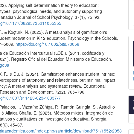
22). Applying self-determination theory to education:
 types, psychological needs, and autonomy supporting
Canadian Journal of School Psychology, 37(1), 75–92.
.org/10.1177/08295735211055355
., & Koçtürk, N. (2025). A meta-analysis of gamification's
udent motivation in K-12 education. Psychology in the Schools,
97–5009.
https://doi.org/10.1002/pits.70056
 de Educación Intercultural (LOEI). (2011, codificada y
21). Registro Oficial del Ecuador, Ministerio de Educación.
l/go3a
 K. F., & Du, J. (2024). Gamification enhances student intrinsic
 perceptions of autonomy and relatedness, but minimal impact
cy: A meta-analysis and systematic review. Educational
Research and Development, 72(2), 765–796.
.org/10.1007/s11423-023-10337-7
lacios, I., Vizcaíno Zúñiga, P., Ramón Guingla, S., Astudillo
., & Allaica Chafla, E. (2025). Métodos mixtos: Integración de
tativos y cualitativos en investigación educativa. Sinergia
8(6), 45–67.
ergiaacademica.com/index.php/sa/article/download/751/1552/2958