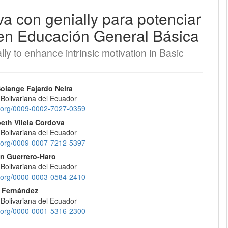
tiva con genially para potenciar
EQUIPO EDITORIAL
a en Educación General Básica
PROTOCOLO DE INTEROPERABILIDAD
ially to enhance intrinsic motivation in Basic
¿CÓMO REGISTRARSE?
nido
olange Fajardo Neira
 Bolivariana del Ecuador
CONTACTO
pal
id.org/0009-0002-7027-0359
beth Vilela Cordova
ENVÍOS
 Bolivariana del Ecuador
lo
id.org/0009-0007-7212-5397
REGISTRARSE
yn Guerrero-Haro
 Bolivariana del Ecuador
id.org/0000-0003-0584-2410
ENTRAR
 Fernández
 Bolivariana del Ecuador
id.org/0000-0001-5316-2300