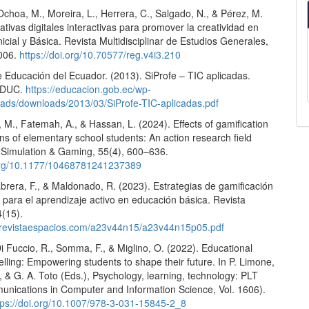
 Ochoa, M., Moreira, L., Herrera, C., Salgado, N., & Pérez, M.
ativas digitales interactivas para promover la creatividad en
icial y Básica. Revista Multidisciplinar de Estudios Generales,
1006.
https://doi.org/10.70577/reg.v4i3.210
e Educación del Ecuador. (2013). SiProfe – TIC aplicadas.
EDUC.
https://educacion.gob.ec/wp-
oads/downloads/2013/03/SiProfe-TIC-aplicadas.pdf
., Fatemah, A., & Hassan, L. (2024). Effects of gamification
ns of elementary school students: An action research field
 Simulation & Gaming, 55(4), 600–636.
.org/10.1177/10468781241237389
brera, F., & Maldonado, R. (2023). Estrategias de gamificación
 para el aprendizaje activo en educación básica. Revista
4(15).
.revistaespacios.com/a23v44n15/a23v44n15p05.pdf
Di Fuccio, R., Somma, F., & Miglino, O. (2022). Educational
ytelling: Empowering students to shape their future. In P. Limone,
, & G. A. Toto (Eds.), Psychology, learning, technology: PLT
nications in Computer and Information Science, Vol. 1606).
tps://doi.org/10.1007/978-3-031-15845-2_8