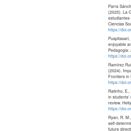
Parra Sánch
(2025). La 
estudiantes
Ciencias So
https://doi.
Puspitasari, 
enjoyable an
Pedagogia: 
https://doi
Ramírez Rui
(2024). Imp
Frontiers in
https://doi
Ratinho, E.,
in students'
review. Heli
https://doi.
Ryan, R. M.,
self-determi
future dire