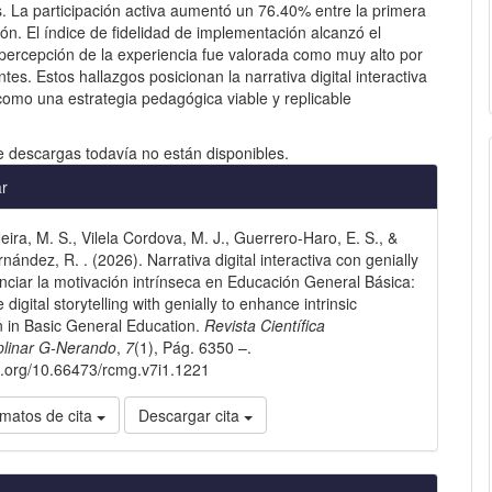
. La participación activa aumentó un 76.40% entre la primera
ión. El índice de fidelidad de implementación alcanzó el
percepción de la experiencia fue valorada como muy alto por
antes. Estos hallazgos posicionan la narrativa digital interactiva
como una estrategia pedagógica viable y replicable
e descargas todavía no están disponibles.
les
ar
eira, M. S., Vilela Cordova, M. J., Guerrero-Haro, E. S., &
lo
ández, R. . (2026). Narrativa digital interactiva con genially
nciar la motivación intrínseca en Educación General Básica:
e digital storytelling with genially to enhance intrinsic
n in Basic General Education.
Revista Científica
iplinar G-Nerando
,
7
(1), Pág. 6350 –.
oi.org/10.66473/rcmg.v7i1.1221
matos de cita
Descargar cita