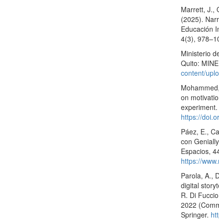
Marrett, J.,
(2025). Narr
Educación In
4(3), 978–
Ministerio d
Quito: MIN
content/upl
Mohammed, M
on motivatio
experiment.
https://doi
Páez, E., Ca
con Genially
Espacios, 4
https://www
Parola, A., 
digital stor
R. Di Fuccio
2022 (Commu
Springer.
ht