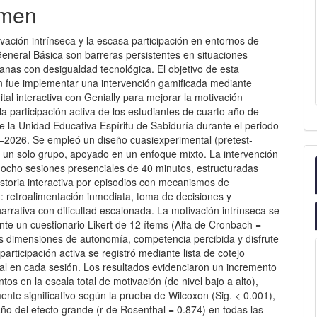
men
vación intrínseca y la escasa participación en entornos de
eneral Básica son barreras persistentes en situaciones
anas con desigualdad tecnológica. El objetivo de esta
ón fue implementar una intervención gamificada mediante
gital interactiva con Genially para mejorar la motivación
 la participación activa de los estudiantes de cuarto año de
 la Unidad Educativa Espíritu de Sabiduría durante el periodo
5–2026. Se empleó un diseño cuasiexperimental (pretest-
n un solo grupo, apoyado en un enfoque mixto. La intervención
n ocho sesiones presenciales de 40 minutos, estructuradas
storia interactiva por episodios con mecanismos de
: retroalimentación inmediata, toma de decisiones y
arrativa con dificultad escalonada. La motivación intrínseca se
nte un cuestionario Likert de 12 ítems (Alfa de Cronbach =
as dimensiones de autonomía, competencia percibida y disfrute
 participación activa se registró mediante lista de cotejo
al en cada sesión. Los resultados evidenciaron un incremento
tos en la escala total de motivación (de nivel bajo a alto),
ente significativo según la prueba de Wilcoxon (Sig. < 0.001),
ño del efecto grande (r de Rosenthal = 0.874) en todas las