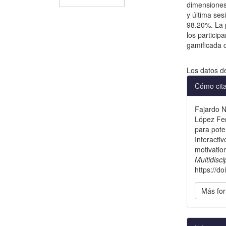
dimensiones
y última ses
98.20%. La 
los particip
gamificada 
Descargas
Los datos d
Detal
Cómo cit
del
Fajardo N
artícu
López Fern
para pote
Interactiv
motivatio
Multidisc
https://d
Más for