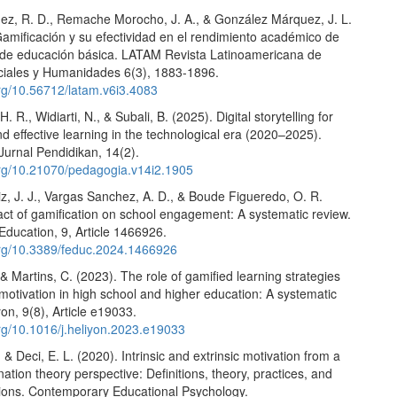
ez, R. D., Remache Morocho, J. A., & González Márquez, J. L.
Gamificación y su efectividad en el rendimiento académico de
 de educación básica. LATAM Revista Latinoamericana de
ciales y Humanidades 6(3), 1883-1896.
org/10.56712/latam.v6i3.4083
H. R., Widiarti, N., & Subali, B. (2025). Digital storytelling for
d effective learning in the technological era (2020–2025).
Jurnal Pendidikan, 14(2).
.org/10.21070/pedagogia.v14i2.1905
z, J. J., Vargas Sanchez, A. D., & Boude Figueredo, O. R.
act of gamification on school engagement: A systematic review.
 Education, 9, Article 1466926.
.org/10.3389/feduc.2024.1466926
 & Martins, C. (2023). The role of gamified learning strategies
 motivation in high school and higher education: A systematic
yon, 9(8), Article e19033.
org/10.1016/j.heliyon.2023.e19033
 & Deci, E. L. (2020). Intrinsic and extrinsic motivation from a
nation theory perspective: Definitions, theory, practices, and
ctions. Contemporary Educational Psychology.