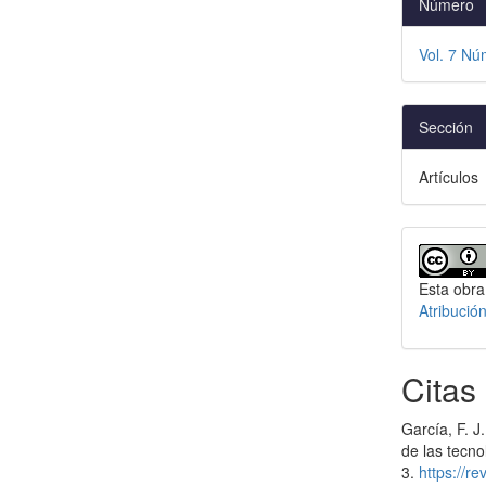
Número
Vol. 7 Nú
Sección
Artículos
Esta obra
Atribució
Citas
García, F. J
de las tecno
3.
https://r