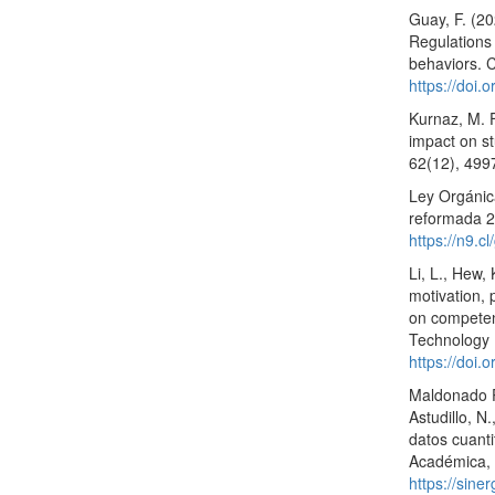
Guay, F. (20
Regulations
behaviors. 
https://doi
Kurnaz, M. F
impact on st
62(12), 49
Ley Orgánica
reformada 20
https://n9.c
Li, L., Hew,
motivation,
on competen
Technology 
https://doi
Maldonado Pa
Astudillo, N
datos cuanti
Académica, 
https://sin