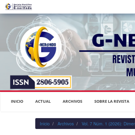
Navegación
principal
Contenido
principal
Barra
lateral
INICIO
ACTUAL
ARCHIVOS
SOBRE LA REVISTA
Inicio
Archivos
Vol. 7 Núm. 1 (2026): Dimen