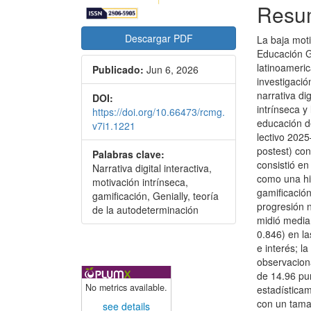
Resu
Descargar PDF
La baja moti
Educación G
latinoameric
Publicado:
Jun 6, 2026
investigaci
narrativa di
DOI:
intrínseca y
https://doi.org/10.66473/rcmg.
educación de
v7i1.1221
lectivo 202
postest) co
Palabras clave:
consistió e
Narrativa digital interactiva,
como una hi
motivación intrínseca,
gamificación
gamificación, Genially, teoría
progresión n
de la autodeterminación
midió media
0.846) en l
e interés; la
observacion
de 14.96 pun
No metrics available.
estadísticam
con un tama
see details