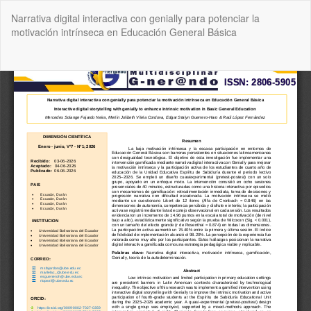
Volver
Narrativa digital interactiva con genially para potenciar la
a
motivación intrínseca en Educación General Básica
los
detalles
del
De
De
artículo
P