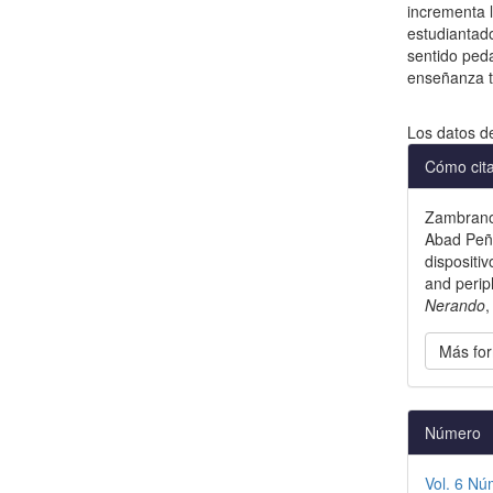
incrementa l
estudiantado
sentido peda
enseñanza t
Descargas
Los datos d
Detal
Cómo cit
del
Zambrano 
artícu
Abad Peña
dispositiv
and perip
Nerando
Más for
Número
Vol. 6 Nú