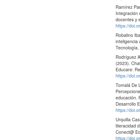
Ramírez Parr
Integración
docentes y e
https://doi.
Robalino Iba
inteligencia
Tecnología,
Rodríguez A
(2023). Cha
Educare: Re
https://doi.
Tomalá De La
Percepciones
educación. R
Desarrollo E
https://doi.
Urquilla Ca
literacidad 
Conect@ Edu
https://doi