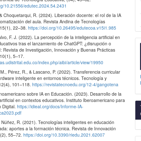
.org/10.21556/edutec.2024.54.2431
& Choquetarqui, R. (2024). Liberación docente: el rol de la IA
tomatización del aula. Revista Andina de Tecnologías
 15(1), 22–38.
https://doi.org/10.26495/edutecoa.v15i1.985
vo, F. J. (2022). La percepción de la inteligencia artificial en
ducativos tras el lanzamiento de ChatGPT: ¿disrupción o
: Revista de Investigación, Innovación y Buenas Prácticas
10(1), 5–17.
tas.udistrital.edu.co/index.php/aibi/article/view/19950
., Pérez, R., & Lascano, P. (2022). Transferencia curricular
rdware inteligente en entornos técnicos. Tecnología y
12(4), 101–118.
https://revistatecnoedu.org/12-4/gangotena
inoamericano sobre IA en Educación. (2023). Desarrollo de la
 artificial en contextos educativos. Instituto Iberoamericano para
 Digital.
https://idieal.org/docs/Informe-IA-
ca2023.pdf
& Núñez, R. (2021). Tecnologías inteligentes en educación
ada: aportes a la formación técnica. Revista de Innovación
6(2), 55–72.
https://doi.org/10.3390/riedu.2021.62007