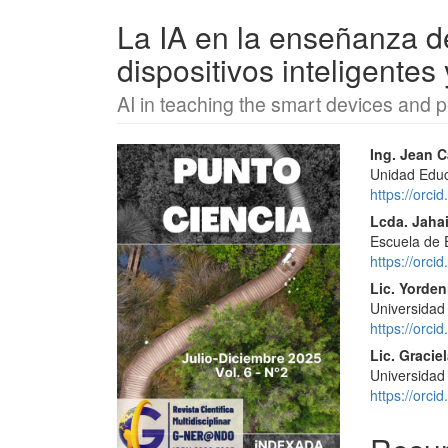
La IA en la enseñanza d
dispositivos inteligentes 
AI in teaching the smart devices and p
Barra
Conte
Ing. Jean 
Unidad Educ
lateral
princi
https://orc
del
del
Lcda. Jaha
Escuela de 
artículo
artícu
https://orc
Lic. Yorde
Universidad
https://orc
Lic. Gracie
Universidad
https://orc