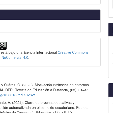
 está bajo una licencia internacional
Creative Commons
n-NoComercial 4.0
.
 & Suárez, O. (2020). Motivación intrínseca en entornos
IA. RED. Revista de Educación a Distancia, (63), 31–45.
org/10.6018/red.402621
nato, A. (2024). Cierre de brechas educativas y
tación automatizada en el contexto ecuatoriano. Edutec.
trónica de Tecnología Educativa, (54), 45–62.