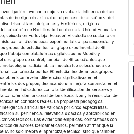
men
investigación tuvo como objetivo evaluar la influencia del uso
tas de inteligencia artificial en el proceso de enseñanza del
tivo Dispositivos Inteligentes y Periféricos, dirigido a
del tercer año de Bachillerato Técnico de la Unidad Educativa
o, ubicada en Portoviejo, Ecuador. El estudio se sustentó en
ixto con un diseño cuasi experimental de tipo secuencial, y
 dos grupos de estudiantes: un grupo experimental de 45
 que trabajó con plataformas digitales como Moodle y
el otro grupo de control, también de 45 estudiantes que
 metodología tradicional. La muestra fue seleccionada de
cional, conformada por los 90 estudiantes de ambos grupos.
os obtenidos revelan diferencias significativas en el
ntre los dos grupos, destacando una mejora sustancial en el
mental en indicadores como la identificación de sensores y
la comprensión funcional de los dispositivos y la resolución de
écnicos en contextos reales. La propuesta pedagógica
inteligencia artificial fue validada por cinco especialistas,
acaron su pertinencia, relevancia didáctica y aplicabilidad en
ucativos técnicos. Las evidencias empíricas, contrastadas con
eóricos de autores iberoamericanos, permiten afirmar que la
de IA no solo mejora el aprendizaje técnico, sino que también