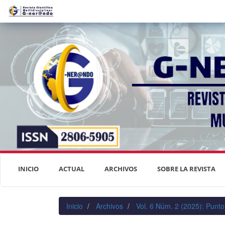
Navegación
principal
Contenido
principal
Barra
lateral
INICIO
ACTUAL
ARCHIVOS
SOBRE LA REVISTA
Inicio
Archivos
Vol. 6 Núm. 2 (2025): Punto