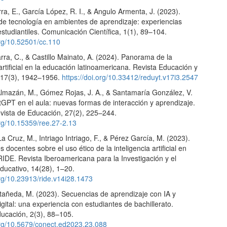
a, E., García López, R. I., & Angulo Armenta, J. (2023).
 de tecnología en ambientes de aprendizaje: experiencias
studiantiles. Comunicación Científica, 1(1), 89–104.
org/10.52501/cc.110
rra, C., & Castillo Mainato, A. (2024). Panorama de la
 artificial en la educación latinoamericana. Revista Educación y
 17(3), 1942–1956.
https://doi.org/10.33412/reduyt.v17i3.2547
lmazán, M., Gómez Rojas, J. A., & Santamaría González, V.
tGPT en el aula: nuevas formas de interacción y aprendizaje.
vista de Educación, 27(2), 225–244.
org/10.15359/ree.27-2.13
 Cruz, M., Intriago Intriago, F., & Pérez García, M. (2023).
 docentes sobre el uso ético de la inteligencia artificial en
IDE. Revista Iberoamericana para la Investigación y el
ducativo, 14(28), 1–20.
org/10.23913/ride.v14i28.1473
stañeda, M. (2023). Secuencias de aprendizaje con IA y
digital: una experiencia con estudiantes de bachillerato.
cación, 2(3), 88–105.
.org/10.5679/conect.ed2023.23.088