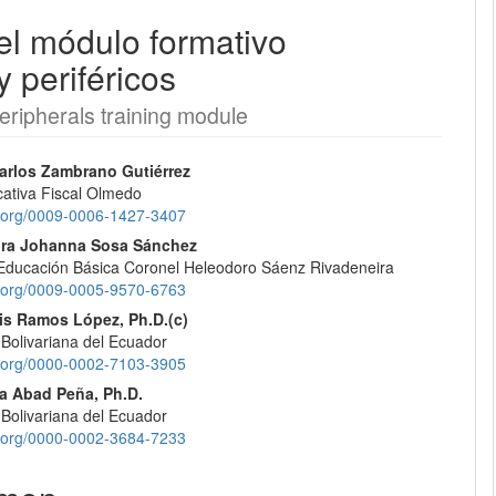
el módulo formativo
EQUIPO EDITORIAL
y periféricos
PROTOCOLO DE INTEROPERABILIDAD
eripherals training module
nido
¿CÓMO REGISTRARSE?
Carlos Zambrano Gutiérrez
ativa Fiscal Olmedo
pal
id.org/0009-0006-1427-3407
CONTACTO
ira Johanna Sosa Sánchez
Educación Básica Coronel Heleodoro Sáenz Rivadeneira
lo
ENVÍOS
id.org/0009-0005-9570-6763
nis Ramos López, Ph.D.(c)
REGISTRARSE
 Bolivariana del Ecuador
id.org/0000-0002-7103-3905
ENTRAR
la Abad Peña, Ph.D.
 Bolivariana del Ecuador
id.org/0000-0002-3684-7233