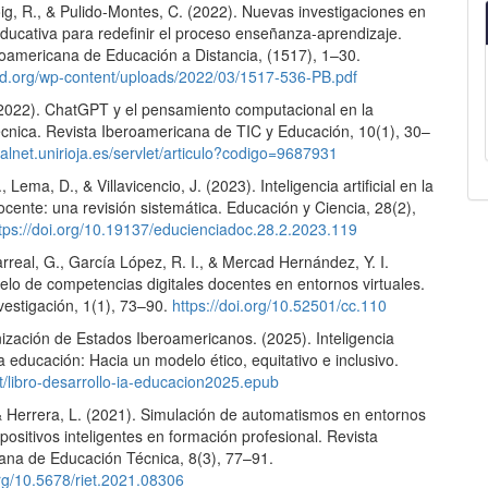
ig, R., & Pulido-Montes, C. (2022). Nuevas investigaciones en
educativa para redefinir el proceso enseñanza-aprendizaje.
roamericana de Educación a Distancia, (1517), 1–30.
sad.org/wp-content/uploads/2022/03/1517-536-PB.pdf
(2022). ChatGPT y el pensamiento computacional en la
écnica. Revista Iberoamericana de TIC y Educación, 10(1), 30–
dialnet.unirioja.es/servlet/articulo?codigo=9687931
Lema, D., & Villavicencio, J. (2023). Inteligencia artificial en la
cente: una revisión sistemática. Educación y Ciencia, 28(2),
tps://doi.org/10.19137/educienciadoc.28.2.2023.119
arreal, G., García López, R. I., & Mercad Hernández, Y. I.
elo de competencias digitales docentes en entornos virtuales.
vestigación, 1(1), 73–90.
https://doi.org/10.52501/cc.110
ización de Estados Iberoamericanos. (2025). Inteligencia
n la educación: Hacia un modelo ético, equitativo e inclusivo.
int/libro-desarrollo-ia-educacion2025.epub
 & Herrera, L. (2021). Simulación de automatismos en entornos
spositivos inteligentes en formación profesional. Revista
ana de Educación Técnica, 8(3), 77–91.
org/10.5678/riet.2021.08306