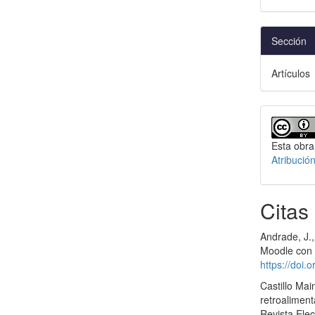
Sección
Artículos
Esta obra
Atribució
Citas
Andrade, J.,
Moodle con 
https://doi.
Castillo Mai
retroalimen
Revista Elec