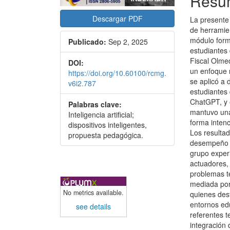
Resu
Descargar PDF
La presente 
de herramien
módulo forma
Publicado:
Sep 2, 2025
estudiantes 
Fiscal Olmed
DOI:
un enfoque m
https://doi.org/10.60100/rcmg.
se aplicó a
v6i2.787
estudiantes
ChatGPT, y 
Palabras clave:
mantuvo una
Inteligencia artificial;
forma inten
dispositivos inteligentes,
Los resultad
propuesta pedagógica.
desempeño e
grupo experi
actuadores, 
problemas t
mediada por 
No metrics available.
quienes dest
entornos ed
see details
referentes t
integración 