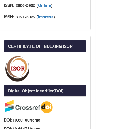
ISSN:
2806-5905 (
Online
)
ISSN:
3121-3022
(
I
mpresa
)
CERTIFICATE OF INDEXING I2OR
Digital Object Identifier(DOI)
DOI:10.60100/rcmg
DOI:10.66473/rcmg