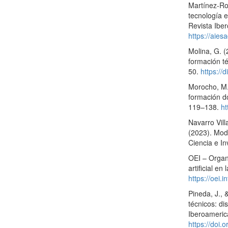
Martínez-Ro
tecnología 
Revista Ibe
https://aie
Molina, G. 
formación t
50.
https://
Morocho, M., 
formación do
119–138.
ht
Navarro Vill
(2023). Mod
Ciencia e In
OEI – Organ
artificial e
https://oei.
Pineda, J.,
técnicos: di
Iberoameric
https://doi.