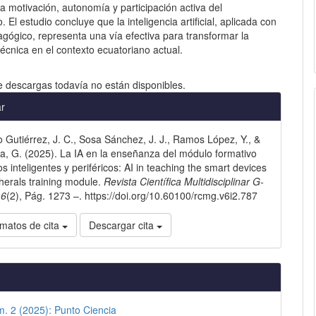
a motivación, autonomía y participación activa del
. El estudio concluye que la inteligencia artificial, aplicada con
gógico, representa una vía efectiva para transformar la
écnica en el contexto ecuatoriano actual.
e descargas todavía no están disponibles.
les
ar
Gutiérrez, J. C., Sosa Sánchez, J. J., Ramos López, Y., &
lo
, G. (2025). La IA en la enseñanza del módulo formativo
os inteligentes y periféricos: AI in teaching the smart devices
herals training module.
Revista Científica Multidisciplinar G-
,
6
(2), Pág. 1273 –. https://doi.org/10.60100/rcmg.v6i2.787
matos de cita
Descargar cita
m. 2 (2025): Punto Ciencia