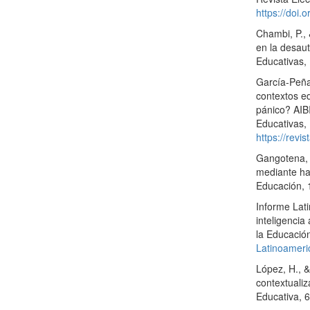
https://doi
Chambi, P., 
en la desau
Educativas,
García-Peñal
contextos e
pánico? AIBI
Educativas, 
https://revis
Gangotena, M
mediante ha
Educación, 
Informe Lat
inteligencia
la Educación
Latinoameri
López, H., 
contextualiz
Educativa, 