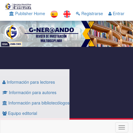
Navegación
principal
Publisher Home
Registrarse
Entrar
Contenido
principal
Barra
lateral
Información para lectores
Información para autores
Información para bibliotecólogos
Equipo editorial
Toggl