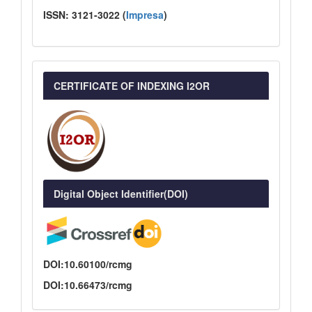
ISSN:
3121-3022
(
I
mpresa
)
CERTIFICATE OF INDEXING I2OR
Digital Object Identifier(DOI)
DOI:10.60100/rcmg
DOI:10.66473/rcmg