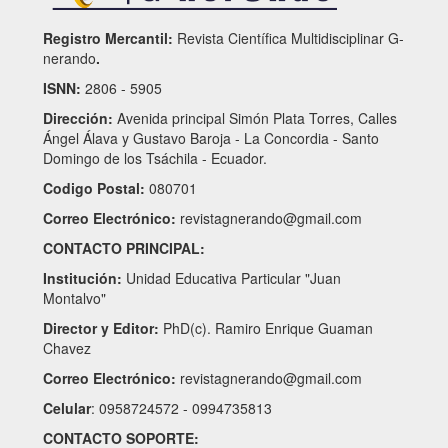
Registro Mercantil:
Revista Científica Multidisciplinar G-
nerando
.
ISNN:
2806 - 5905
Dirección:
Avenida principal Simón Plata Torres, Calles
Ángel Álava y Gustavo Baroja - La Concordia - Santo
Domingo de los Tsáchila - Ecuador.
Codigo Postal:
080701
Correo Electrónico:
revistagnerando@gmail.com
CONTACTO PRINCIPAL:
Institución:
Unidad Educativa Particular "Juan
Montalvo"
Director y Editor:
PhD(c). Ramiro Enrique Guaman
Chavez
Correo Electrónico:
revistagnerando@gmail.com
Celular
: 0958724572 - 0994735813
CONTACTO SOPORTE: