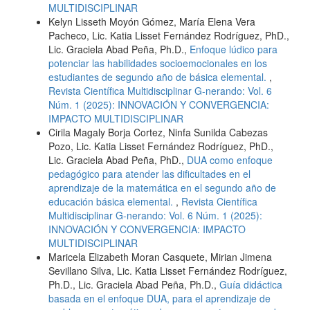
MULTIDISCIPLINAR
Kelyn Lisseth Moyón Gómez, María Elena Vera
Pacheco, Lic. Katia Lisset Fernández Rodríguez, PhD.,
Lic. Graciela Abad Peña, Ph.D.,
Enfoque lúdico para
potenciar las habilidades socioemocionales en los
estudiantes de segundo año de básica elemental.
,
Revista Científica Multidisciplinar G-nerando: Vol. 6
Núm. 1 (2025): INNOVACIÓN Y CONVERGENCIA:
IMPACTO MULTIDISCIPLINAR
Cirila Magaly Borja Cortez, Ninfa Sunilda Cabezas
Pozo, Lic. Katia Lisset Fernández Rodríguez, PhD.,
Lic. Graciela Abad Peña, PhD.,
DUA como enfoque
pedagógico para atender las dificultades en el
aprendizaje de la matemática en el segundo año de
educación básica elemental.
,
Revista Científica
Multidisciplinar G-nerando: Vol. 6 Núm. 1 (2025):
INNOVACIÓN Y CONVERGENCIA: IMPACTO
MULTIDISCIPLINAR
Maricela Elizabeth Moran Casquete, Mirian Jimena
Sevillano Silva, Lic. Katia Lisset Fernández Rodríguez,
Ph.D., Lic. Graciela Abad Peña, Ph.D.,
Guía didáctica
basada en el enfoque DUA, para el aprendizaje de