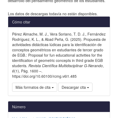
desarrollo del pensamiento geométrico de los estudiantes.
Descargas
Los datos de descargas todavía no están disponibles.
Detalles
Cómo citar
del
Pérez Almache, M. J., Vera Soriano, T. D. J., Fernández
artículo
Rodríguez, K. L., & Abad Peña, G. (2025). Propuesta de
actividades didácticas lúdicas para la identificación de
conceptos geométricos en estudiantes de tercer grado
de EGB.: Proposal for fun educational activities for the
identification of geometric concepts in third grade EGB
students.
Revista Científica Multidisciplinar G-Nerando
,
6
(1), Pág. 1600 –.
https://doi.org/10.60100/rcmg.v6i1.485
Más formatos de cita
Descargar cita
Número