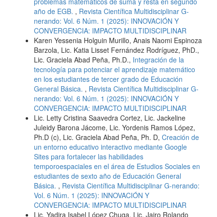
problemas matemáticos de suma y resta en segundo
año de EGB.
,
Revista Científica Multidisciplinar G-
nerando: Vol. 6 Núm. 1 (2025): INNOVACIÓN Y
CONVERGENCIA: IMPACTO MULTIDISCIPLINAR
Karen Yessenia Holguin Murillo, Anais Naomi Espinoza
Barzola, Lic. Katia Lisset Fernández Rodríguez, PhD.,
Lic. Graciela Abad Peña, Ph.D.,
Integración de la
tecnología para potenciar el aprendizaje matemático
en los estudiantes de tercer grado de Educación
General Básica.
,
Revista Científica Multidisciplinar G-
nerando: Vol. 6 Núm. 1 (2025): INNOVACIÓN Y
CONVERGENCIA: IMPACTO MULTIDISCIPLINAR
Lic. Letty Cristina Saavedra Cortez, Lic. Jackeline
Juleidy Barona Jácome, Lic. Yordenis Ramos López,
Ph.D (c), Lic. Graciela Abad Peña, Ph. D,
Creación de
un entorno educativo interactivo mediante Google
Sites para fortalecer las habilidades
temporoespaciales en el área de Estudios Sociales en
estudiantes de sexto año de Educación General
Básica.
,
Revista Científica Multidisciplinar G-nerando:
Vol. 6 Núm. 1 (2025): INNOVACIÓN Y
CONVERGENCIA: IMPACTO MULTIDISCIPLINAR
Lic. Yadira Isabel López Chuga, Lic. Jairo Rolando