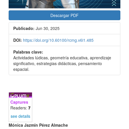
Descargar PDF
Publicado:
Jun 30, 2025
DOI:
https://doi.org/10.60100/rcmg.v6i1.485
Palabras clave:
Actividades lúdicas, geometría educativa, aprendizaje
significativo, estrategias didácticas, pensamiento
espacial.
Captures
Readers:
7
see details
Contenido
Mónica Jazmín Pérez Almache