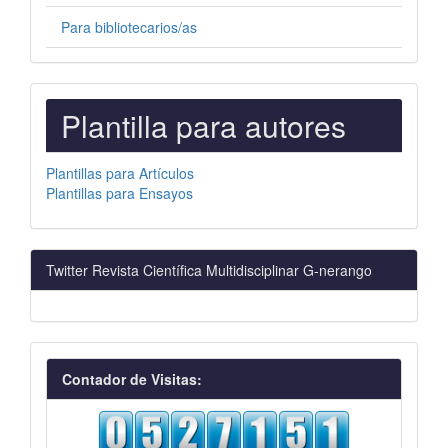
Para bibliotecarios/as
PLANTILLAS
Plantilla para autores
PARA
AUTORES
Plantillas para Artículos
Plantillas para Ensayos
Twitter Revista Científica Multidisciplinar G-nerango
visitas
Contador de Visitas: