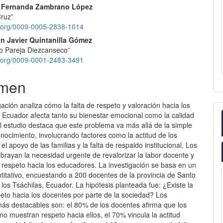
 Fernanda Zambrano López
Cruz”
id.org/0009-0005-2838-1014
on Javier Quintanilla Gómez
do Pareja Diezcanseco”
id.org/0009-0001-2483-3491
men
gación analiza cómo la falta de respeto y valoración hacia los
 Ecuador afecta tanto su bienestar emocional como la calidad
l estudio destaca que este problema va más allá de la simple
onocimiento, involucrando factores como la actitud de los
 el apoyo de las familias y la falta de respaldo institucional. Los
brayan la necesidad urgente de revalorizar la labor docente y
 respeto hacia los educadores. La investigación se basa en un
titativo, encuestando a 200 docentes de la provincia de Santo
os Tsáchilas, Ecuador. La hipótesis planteada fue: ¿Existe la
peto hacia los docentes por parte de la sociedad? Los
más destacables son: el 80% de los docentes afirma que los
no muestran respeto hacia ellos, el 70% vincula la actitud