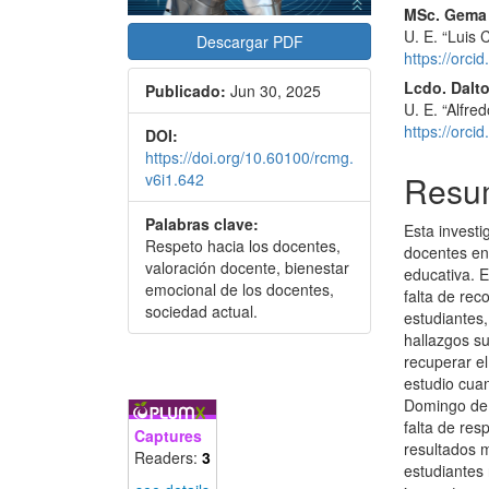
MSc. Gema
U. E. “Luis 
Descargar PDF
https://orc
Lcdo. Dalt
Publicado:
Jun 30, 2025
U. E. “Alfre
https://orc
DOI:
https://doi.org/10.60100/rcmg.
Resu
v6i1.642
Palabras clave:
Esta investi
Respeto hacia los docentes,
docentes en
valoración docente, bienestar
educativa. E
emocional de los docentes,
falta de rec
sociedad actual.
estudiantes,
hallazgos su
recuperar el
estudio cuan
Domingo de l
falta de res
Captures
resultados 
Readers:
3
estudiantes 