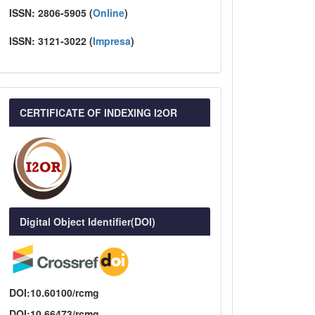
ISSN:
2806-5905 (
Online
)
ISSN:
3121-3022
(
I
mpresa
)
CERTIFICATE OF INDEXING I2OR
Digital Object Identifier(DOI)
DOI:10.60100/rcmg
DOI:10.66473/rcmg