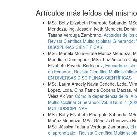
Artículos más leídos del mismo
MSc. Betty Elizabeth Pinargote Sabando, MSc
Mendoza, Ing. Josselin Iveth Mendieta Domí
Tatiana Verduga Zambrano,
Actitudes de los
Revista Científica Multidisciplinar G-neran
DISCIPLINAS CIENTÍFICAS
MSc. Mariela Monserrate Muñoz Mendoza, MSc
Mendieta Domínguez, MSc. Luz America Chigu
Elizabeth Poveda Rodriguez,
Educadores sin v
en Ecuador
,
Revista Científica Multidiscipl
EN DIVERSAS DISCIPLINAS CIENTÍFICAS
MSc. Laura Aracely Navia Cedeño, Lcda. Vi
López, Lcda. Gina Patricia Cobeña Macías, M
Vélez Alcívar,
Cómo la dependencia de la IA pod
Multidisciplinar G-nerando: Vol. 6 Núm. 
MULTIDISCIPLINAR
MSc. Betty Elizabeth Pinargote Sabando, MSc
Muñoz Mendoza, MSc. Génesis Genoveva Nevár
MSc. Jéssica Tatiana Verduga Zambrano,
El 
el aprendizaje
,
Revista Científica Multidiscip