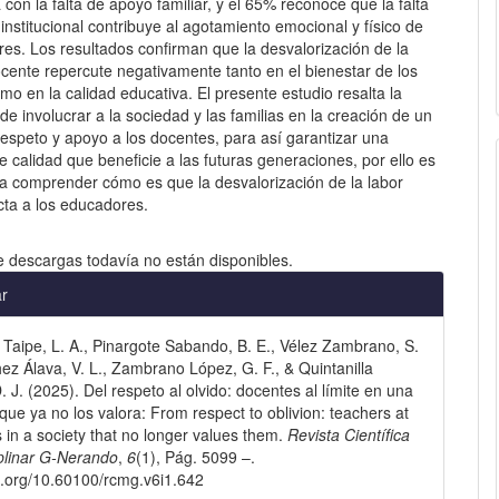
 con la falta de apoyo familiar, y el 65% reconoce que la falta
institucional contribuye al agotamiento emocional y físico de
es. Los resultados confirman que la desvalorización de la
cente repercute negativamente tanto en el bienestar de los
o en la calidad educativa. El presente estudio resalta la
de involucrar a la sociedad y las familias en la creación de un
espeto y apoyo a los docentes, para así garantizar una
 calidad que beneficie a las futuras generaciones, por ello es
a comprender cómo es que la desvalorización de la labor
cta a los educadores.
e descargas todavía no están disponibles.
les
ar
Taipe, L. A., Pinargote Sabando, B. E., Vélez Zambrano, S.
lo
ez Álava, V. L., Zambrano López, G. F., & Quintanilla
 J. (2025). Del respeto al olvido: docentes al límite en una
que ya no los valora: From respect to oblivion: teachers at
ts in a society that no longer values them.
Revista Científica
iplinar G-Nerando
,
6
(1), Pág. 5099 –.
oi.org/10.60100/rcmg.v6i1.642