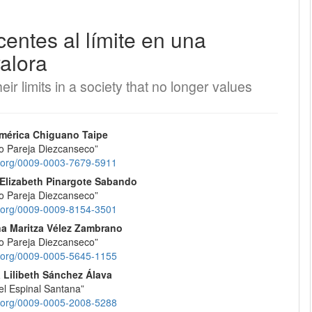
centes al límite en una
EQUIPO EDITORIAL
alora
PROTOCOLO DE INTEROPERABILIDAD
eir limits in a society that no longer values
¿CÓMO REGISTRARSE?
nido
mérica Chiguano Taipe
CONTACTO
do Pareja Diezcanseco”
pal
id.org/0009-0003-7679-5911
ENVÍOS
 Elizabeth Pinargote Sabando
do Pareja Diezcanseco”
lo
REGISTRARSE
id.org/0009-0009-8154-3501
a Maritza Vélez Zambrano
do Pareja Diezcanseco”
ENTRAR
id.org/0009-0005-5645-1155
 Lilibeth Sánchez Álava
el Espinal Santana”
id.org/0009-0005-2008-5288