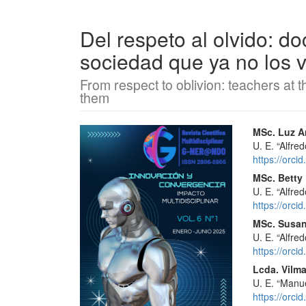
Del respeto al olvido: do
sociedad que ya no los v
From respect to oblivion: teachers at th
them
Barra
Conte
MSc. Luz A
U. E. “Alfre
lateral
princi
https://orc
del
del
MSc. Betty
U. E. “Alfre
artículo
artícu
https://orc
MSc. Susan
U. E. “Alfre
https://orc
Lcda. Vilma
U. E. “Manu
https://orc