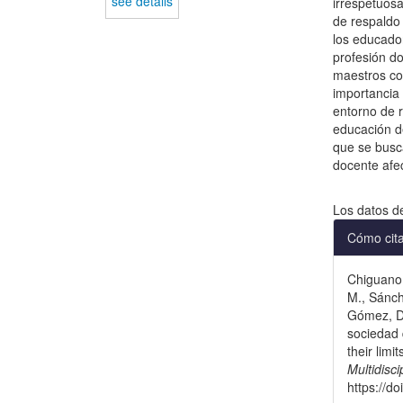
see details
irrespetuosa
de respaldo 
los educador
profesión do
maestros com
importancia 
entorno de r
educación de
que se busc
docente afe
Descargas
Los datos d
Detal
Cómo cit
del
Chiguano 
artícu
M., Sánch
Gómez, D.
sociedad 
their limi
Multidisc
https://d