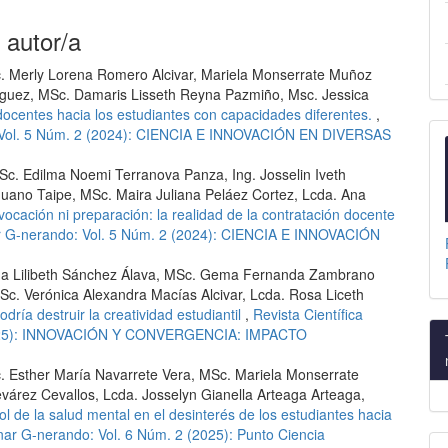
 autor/a
. Merly Lorena Romero Alcivar, Mariela Monserrate Muñoz
nguez, MSc. Damaris Lisseth Reyna Pazmiño, Msc. Jessica
 docentes hacia los estudiantes con capacidades diferentes.
,
do: Vol. 5 Núm. 2 (2024): CIENCIA E INNOVACIÓN EN DIVERSAS
. Edilma Noemi Terranova Panza, Ing. Josselin Iveth
ano Taipe, MSc. Maira Juliana Peláez Cortez, Lcda. Ana
ocación ni preparación: la realidad de la contratación docente
inar G-nerando: Vol. 5 Núm. 2 (2024): CIENCIA E INNOVACIÓN
lma Lilibeth Sánchez Álava, MSc. Gema Fernanda Zambrano
Sc. Verónica Alexandra Macías Alcivar, Lcda. Rosa Liceth
ría destruir la creatividad estudiantil
,
Revista Científica
1 (2025): INNOVACIÓN Y CONVERGENCIA: IMPACTO
. Esther María Navarrete Vera, MSc. Mariela Monserrate
ez Cevallos, Lcda. Josselyn Gianella Arteaga Arteaga,
rol de la salud mental en el desinterés de los estudiantes hacia
linar G-nerando: Vol. 6 Núm. 2 (2025): Punto Ciencia