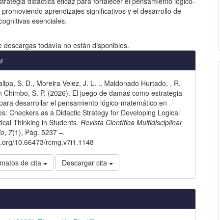
rategia didáctica eficaz para fortalecer el pensamiento lógico-
promoviendo aprendizajes significativos y el desarrollo de
cognitivas esenciales.
e descargas todavía no están disponibles.
les
ar
llpa, S. D., Moreira Velez, J. L. ., Maldonado Hurtado, . R.
lo
in Chimbo, S. P. (2026). El juego de damas como estrategia
 para desarrollar el pensamiento lógico-matemático en
es: Checkers as a Didactic Strategy for Developing Logical
cal Thinking in Students.
Revista Científica Multidisciplinar
do
,
7
(1), Pág. 5237 –.
oi.org/10.66473/rcmg.v7i1.1148
matos de cita
Descargar cita