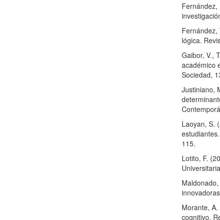
Fernández, R
investigació
Fernández, 
lógica. Revi
Gaibor, V., 
académico e
Sociedad, 1
Justiniano, 
determinante
Contemporán
Laoyan, S. 
estudiantes.
115.
Lotito, F. (
Universitaria
Maldonado, J
innovadoras e
Morante, A. 
cognitivo. R