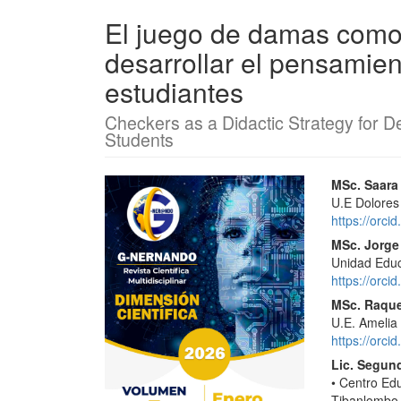
El juego de damas como 
desarrollar el pensamie
estudiantes
Checkers as a Didactic Strategy for D
Students
Barra
Conte
MSc. Saara
U.E Dolores 
lateral
princi
https://orc
del
del
MSc. Jorge 
Unidad Educ
artículo
artícu
https://orc
MSc. Raque
U.E. Amelia
https://orc
Lic. Segun
• Centro Edu
Tibanlombo