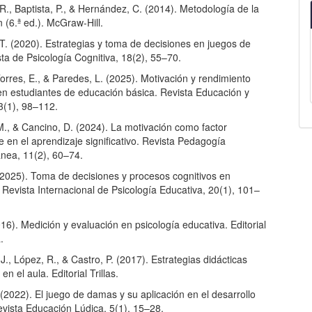
., Baptista, P., & Hernández, C. (2014). Metodología de la
n (6.ª ed.). McGraw-Hill.
T. (2020). Estrategias y toma de decisiones en juegos de
sta de Psicología Cognitiva, 18(2), 55–70.
Torres, E., & Paredes, L. (2025). Motivación y rendimiento
n estudiantes de educación básica. Revista Educación y
3(1), 98–112.
M., & Cancino, D. (2024). La motivación como factor
 en el aprendizaje significativo. Revista Pedagogía
ea, 11(2), 60–74.
(2025). Toma de decisiones y procesos cognitivos en
 Revista Internacional de Psicología Educativa, 20(1), 101–
2016). Medición y evaluación en psicología educativa. Editorial
.
., López, R., & Castro, P. (2017). Estrategias didácticas
n el aula. Editorial Trillas.
(2022). El juego de damas y su aplicación en el desarrollo
evista Educación Lúdica, 5(1), 15–28.