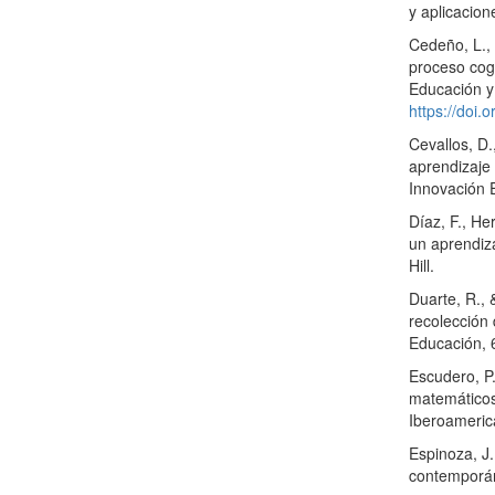
y aplicacion
Cedeño, L., 
proceso cogn
Educación y
https://doi
Cevallos, D.
aprendizaje
Innovación 
Díaz, F., He
un aprendiza
Hill.
Duarte, R.,
recolección
Educación, 
Escudero, P.
matemáticos
Iberoameric
Espinoza, J.
contemporán