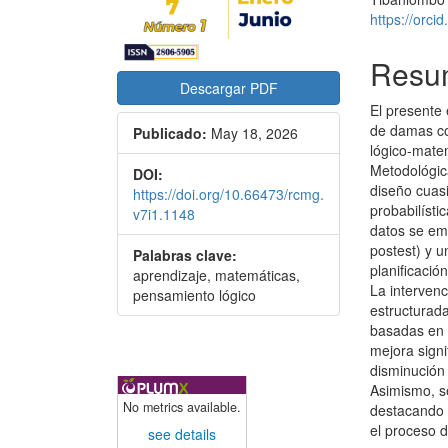
https://orc
Resu
Descargar PDF
El presente 
de damas co
Publicado:
May 18, 2026
lógico-mate
Metodológic
DOI:
diseño cuasi
https://doi.org/10.66473/rcmg.
probabilísti
v7i1.1148
datos se em
postest) y u
Palabras clave:
planificació
aprendizaje, matemáticas,
La interven
pensamiento lógico
estructurada
basadas en 
mejora signi
disminución 
Asimismo, se
No metrics available.
destacando l
el proceso 
see details