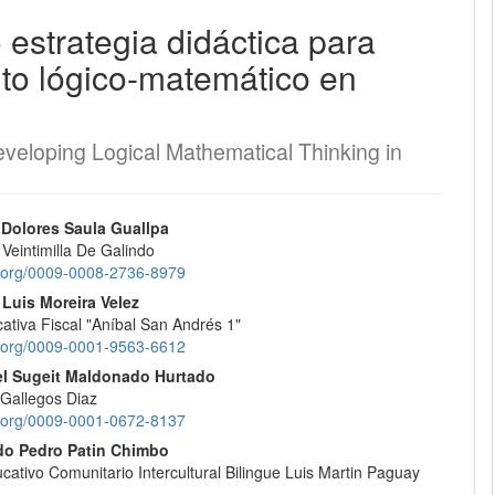
estrategia didáctica para
EQUIPO EDITORIAL
nto lógico-matemático en
PROTOCOLO DE INTEROPERABILIDAD
eveloping Logical Mathematical Thinking in
¿CÓMO REGISTRARSE?
CONTACTO
nido
 Dolores Saula Guallpa
Veintimilla De Galindo
pal
id.org/0009-0008-2736-8979
ENVÍOS
Luis Moreira Velez
ativa Fiscal "Aníbal San Andrés 1"
REGISTRARSE
lo
id.org/0009-0001-9563-6612
l Sugeit Maldonado Hurtado
ENTRAR
 Gallegos Diaz
id.org/0009-0001-0672-8137
do Pedro Patin Chimbo
cativo Comunitario Intercultural Bilingue Luis Martin Paguay