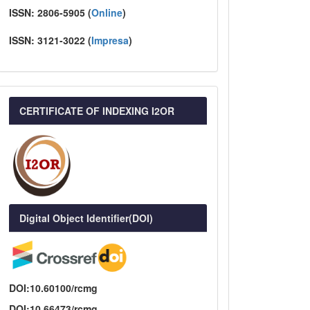
ISSN:
2806-5905 (
Online
)
ISSN:
3121-3022
(
I
mpresa
)
CERTIFICATE OF INDEXING I2OR
Digital Object Identifier(DOI)
DOI:10.60100/rcmg
DOI:10.66473/rcmg