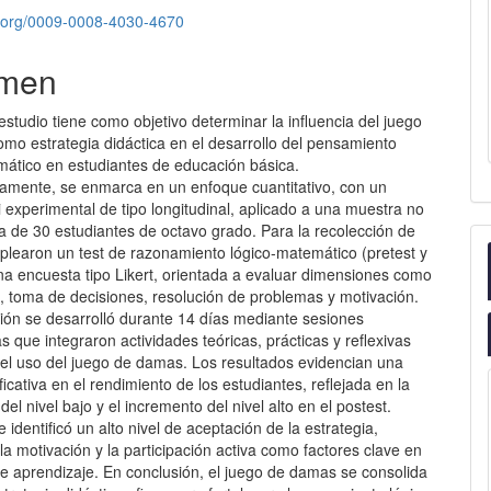
id.org/0009-0008-4030-4670
men
estudio tiene como objetivo determinar la influencia del juego
mo estrategia didáctica en el desarrollo del pensamiento
mático en estudiantes de educación básica.
amente, se enmarca en un enfoque cuantitativo, con un
 experimental de tipo longitudinal, aplicado a una muestra no
ca de 30 estudiantes de octavo grado. Para la recolección de
plearon un test de razonamiento lógico-matemático (pretest y
na encuesta tipo Likert, orientada a evaluar dimensiones como
n, toma de decisiones, resolución de problemas y motivación.
ción se desarrolló durante 14 días mediante sesiones
s que integraron actividades teóricas, prácticas y reflexivas
el uso del juego de damas. Los resultados evidencian una
ficativa en el rendimiento de los estudiantes, reflejada en la
del nivel bajo y el incremento del nivel alto en el postest.
 identificó un alto nivel de aceptación de la estrategia,
a motivación y la participación activa como factores clave en
de aprendizaje. En conclusión, el juego de damas se consolida