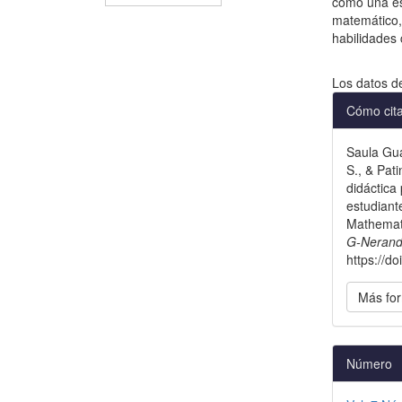
como una est
matemático, 
habilidades 
Descargas
Los datos d
Detal
Cómo cit
del
Saula Gua
artícu
S., & Pat
didáctica
estudiant
Mathemati
G-Neran
https://d
Más for
Número