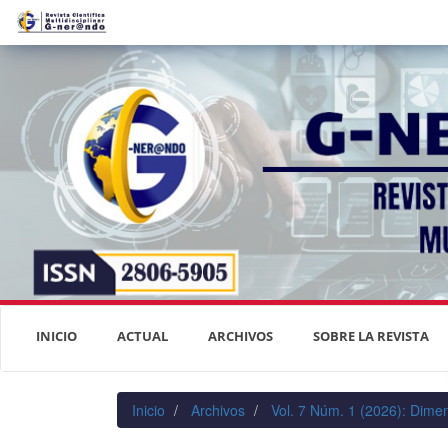
Navegación
principal
Contenido
principal
Barra
lateral
INICIO
ACTUAL
ARCHIVOS
SOBRE LA REVISTA
Inicio
Archivos
Vol. 7 Núm. 1 (2026): Dimen