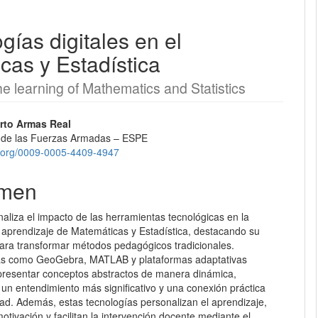
gías digitales en el
EQUIPO EDITORIAL
cas y Estadística
PROTOCOLO DE INTEROPERABILIDAD
he learning of Mathematics and Statistics
¿CÓMO REGISTRARSE?
nido
erto Armas Real
 de las Fuerzas Armadas – ESPE
CONTACTO
pal
id.org/0009-0005-4409-4947
ENVÍOS
men
lo
REGISTRARSE
analiza el impacto de las herramientas tecnológicas en la
 aprendizaje de Matemáticas y Estadística, destacando su
ara transformar métodos pedagógicos tradicionales.
ENTRAR
as como GeoGebra, MATLAB y plataformas adaptativas
presentar conceptos abstractos de manera dinámica,
un entendimiento más significativo y una conexión práctica
dad. Además, estas tecnologías personalizan el aprendizaje,
otivación y facilitan la intervención docente mediante el