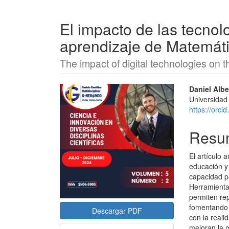
El impacto de las tecnolo
aprendizaje de Matemáti
The impact of digital technologies on t
Barra
Conte
Daniel Alb
Universidad
lateral
princi
https://orc
del
del
Resu
artículo
artícu
El artículo 
educación y
capacidad p
Herramient
permiten re
fomentando 
Descargar PDF
con la reali
mejoran la m