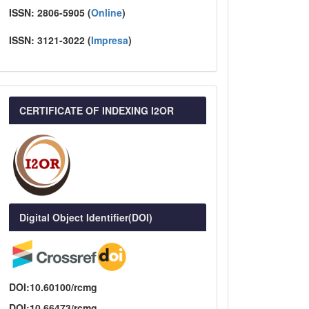
ISSN:
2806-5905 (
Online
)
ISSN:
3121-3022
(
I
mpresa
)
CERTIFICATE OF INDEXING I2OR
Digital Object Identifier(DOI)
DOI:10.60100/rcmg
DOI:10.66473/rcmg