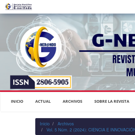
Navegación
principal
Contenido
principal
Barra
lateral
INICIO
ACTUAL
ARCHIVOS
SOBRE LA REVISTA
Inicio
Archivos
Vol. 5 Núm. 2 (2024): CIENCIA E INNOVAC