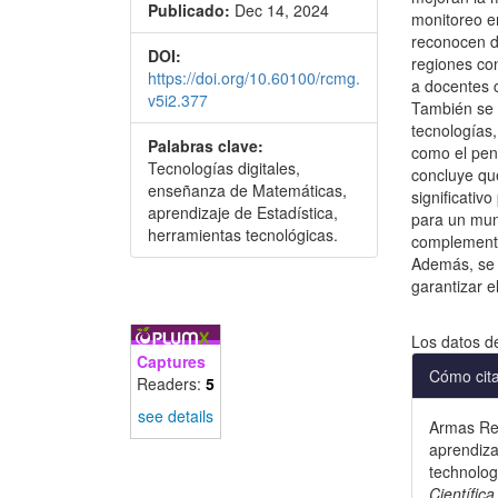
Publicado:
Dec 14, 2024
monitoreo en
reconocen de
DOI:
regiones con
https://doi.org/10.60100/rcmg.
a docentes 
v5i2.377
También se 
tecnologías,
Palabras clave:
como el pens
Tecnologías digitales,
concluye que
enseñanza de Matemáticas,
significativ
aprendizaje de Estadística,
para un mun
herramientas tecnológicas.
complementa
Además, se e
garantizar e
Descargas
Los datos d
Detal
Captures
Cómo cit
Readers:
5
del
see details
Armas Rea
artícu
aprendiza
technolog
Científic