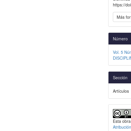
https://d
Más for
Número
Vol. 5 N
DISCIPLI
Sección
Artículos
Esta obra
Atribució