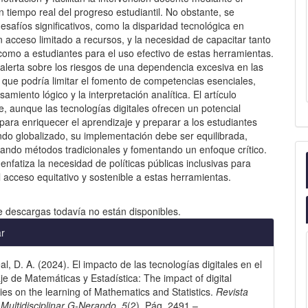
 tiempo real del progreso estudiantil. No obstante, se
safíos significativos, como la disparidad tecnológica en
 acceso limitado a recursos, y la necesidad de capacitar tanto
como a estudiantes para el uso efectivo de estas herramientas.
alerta sobre los riesgos de una dependencia excesiva en las
 que podría limitar el fomento de competencias esenciales,
amiento lógico y la interpretación analítica. El artículo
, aunque las tecnologías digitales ofrecen un potencial
o para enriquecer el aprendizaje y preparar a los estudiantes
do globalizado, su implementación debe ser equilibrada,
ndo métodos tradicionales y fomentando un enfoque crítico.
nfatiza la necesidad de políticas públicas inclusivas para
l acceso equitativo y sostenible a estas herramientas.
e descargas todavía no están disponibles.
les
ar
l, D. A. (2024). El impacto de las tecnologías digitales en el
lo
je de Matemáticas y Estadística: The impact of digital
ies on the learning of Mathematics and Statistics.
Revista
a Multidisciplinar G-Nerando
,
5
(2), Pág. 2491 –.