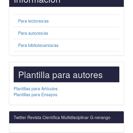
Para lectores/as
Para autores/as
Para bibliotecarios/as
PLANTILLAS
Plantilla para autores
PARA
AUTORES
Plantillas para Artículos
Plantillas para Ensayos
Twitter Revista Científica Multidisciplinar G-nerango