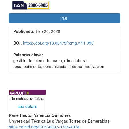
PDF
Publicado:
Feb 20, 2026
DOI:
https://doi.org/10.66473/rcmg.v7i1.998
Palabras clave:
gestión de talento humano, clima laboral,
reconocimiento, comunicación interna, motivación
No metrics available.
see details
Contenido
René Héctor Valencia Quiñónez
Universidad Técnica Luis Vargas Torres de Esmeraldas
principal
https://orcid.org/0009-0007-0334-4094