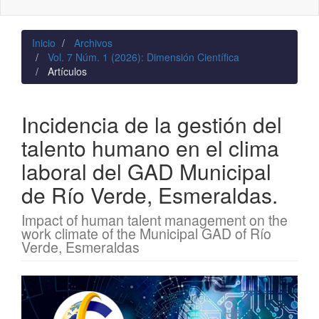
naviga
Inicio
Archivos
Vol. 7 Núm. 1 (2026): Dimensión Científica
Artículos
Incidencia de la gestión del
talento humano en el clima
laboral del GAD Municipal
de Río Verde, Esmeraldas.
Impact of human talent management on the
work climate of the Municipal GAD of Río
Verde, Esmeraldas
Barra
lateral