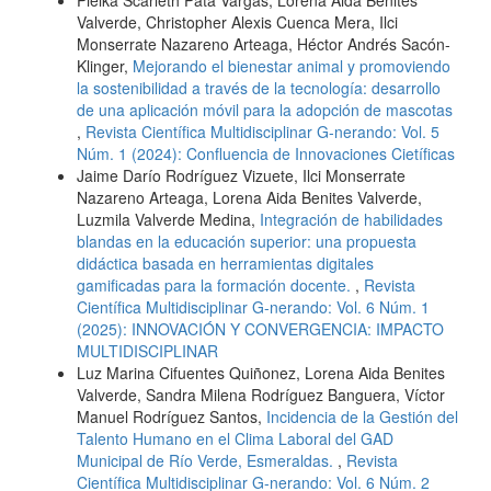
Valverde, Christopher Alexis Cuenca Mera, Ilci
Monserrate Nazareno Arteaga, Héctor Andrés Sacón-
Klinger,
Mejorando el bienestar animal y promoviendo
la sostenibilidad a través de la tecnología: desarrollo
de una aplicación móvil para la adopción de mascotas
,
Revista Científica Multidisciplinar G-nerando: Vol. 5
Núm. 1 (2024): Confluencia de Innovaciones Cietíficas
Jaime Darío Rodríguez Vizuete, Ilci Monserrate
Nazareno Arteaga, Lorena Aida Benites Valverde,
Luzmila Valverde Medina,
Integración de habilidades
blandas en la educación superior: una propuesta
didáctica basada en herramientas digitales
gamificadas para la formación docente.
,
Revista
Científica Multidisciplinar G-nerando: Vol. 6 Núm. 1
(2025): INNOVACIÓN Y CONVERGENCIA: IMPACTO
MULTIDISCIPLINAR
Luz Marina Cifuentes Quiñonez, Lorena Aida Benites
Valverde, Sandra Milena Rodríguez Banguera, Víctor
Manuel Rodríguez Santos,
Incidencia de la Gestión del
Talento Humano en el Clima Laboral del GAD
Municipal de Río Verde, Esmeraldas.
,
Revista
Científica Multidisciplinar G-nerando: Vol. 6 Núm. 2