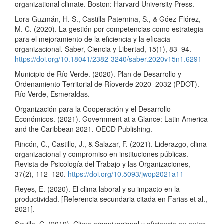
organizational climate. Boston: Harvard University Press.
Lora-Guzmán, H. S., Castilla-Paternina, S., & Góez-Flórez,
M. C. (2020). La gestión por competencias como estrategia
para el mejoramiento de la eficiencia y la eficacia
organizacional. Saber, Ciencia y Libertad, 15(1), 83–94.
https://doi.org/10.18041/2382-3240/saber.2020v15n1.6291
Municipio de Río Verde. (2020). Plan de Desarrollo y
Ordenamiento Territorial de Ríoverde 2020–2032 (PDOT).
Río Verde, Esmeraldas.
Organización para la Cooperación y el Desarrollo
Económicos. (2021). Government at a Glance: Latin America
and the Caribbean 2021. OECD Publishing.
Rincón, C., Castillo, J., & Salazar, F. (2021). Liderazgo, clima
organizacional y compromiso en instituciones públicas.
Revista de Psicología del Trabajo y las Organizaciones,
37(2), 112–120.
https://doi.org/10.5093/jwop2021a11
Reyes, E. (2020). El clima laboral y su impacto en la
productividad. [Referencia secundaria citada en Farias et al.,
2021].
Sevilla, C. (2019). Clima organizacional y eficiencia en entes