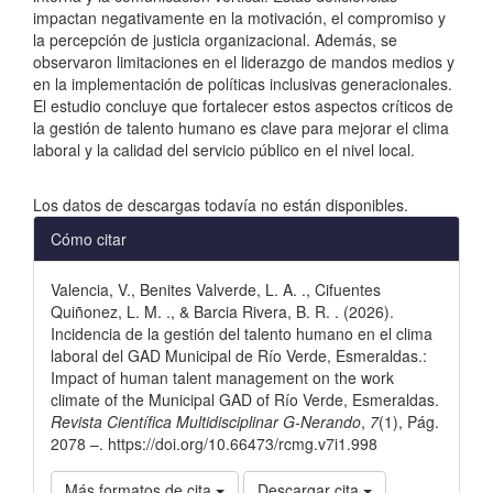
impactan negativamente en la motivación, el compromiso y
la percepción de justicia organizacional. Además, se
observaron limitaciones en el liderazgo de mandos medios y
en la implementación de políticas inclusivas generacionales.
El estudio concluye que fortalecer estos aspectos críticos de
la gestión de talento humano es clave para mejorar el clima
laboral y la calidad del servicio público en el nivel local.
Descargas
Los datos de descargas todavía no están disponibles.
Detalles
Cómo citar
del
Valencia, V., Benites Valverde, L. A. ., Cifuentes
artículo
Quiñonez, L. M. ., & Barcia Rivera, B. R. . (2026).
Incidencia de la gestión del talento humano en el clima
laboral del GAD Municipal de Río Verde, Esmeraldas.:
Impact of human talent management on the work
climate of the Municipal GAD of Río Verde, Esmeraldas.
Revista Científica Multidisciplinar G-Nerando
,
7
(1), Pág.
2078 –. https://doi.org/10.66473/rcmg.v7i1.998
Más formatos de cita
Descargar cita