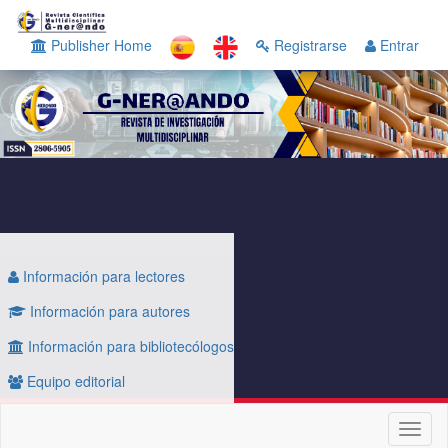
Navegación
principal
Publisher Home
Registrarse
Entrar
Contenido
principal
Barra
lateral
Información para lectores
Información para autores
Información para bibliotecólogos
Equipo editorial
Toggl