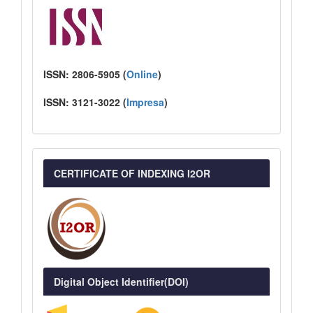
ISSN:
2806-5905 (
Online
)
ISSN:
3121-3022
(
I
mpresa
)
CERTIFICATE OF INDEXING I2OR
Digital Object Identifier(DOI)