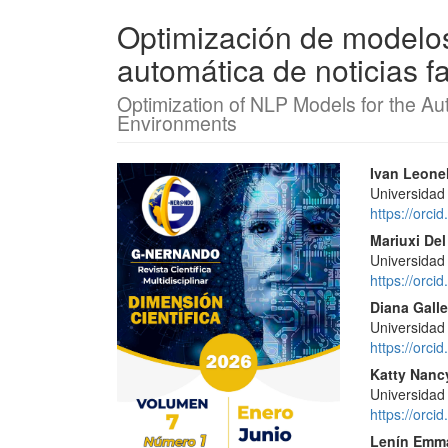
Optimización de modelos
automática de noticias f
Optimization of NLP Models for the Aut
Environments
Barra
Conte
Ivan Leone
Universidad
lateral
princi
https://orc
del
del
Mariuxi De
Universidad
artículo
artícu
https://orc
Diana Galle
Universidad
https://orc
Katty Nancy
Universidad
https://orc
Lenín Emm