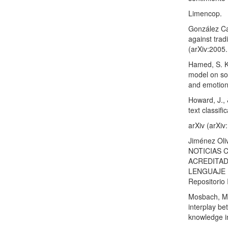
Limencop.
González Ca
against tradi
(arXiv:2005
Hamed, S. K
model on so
and emotion
Howard, J., 
text classifi
arXiv (arXi
Jiménez Ol
NOTICIAS 
ACREDITAD
LENGUAJE NA
Repositorio I
Mosbach, M.
interplay be
knowledge in