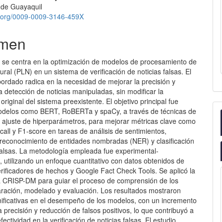
 de Guayaquil
id.org/0009-0009-3146-459X
men
o se centra en la optimización de modelos de procesamiento de
ural (PLN) en un sistema de verificación de noticias falsas. El
ordado radica en la necesidad de mejorar la precisión y
la detección de noticias manipuladas, sin modificar la
 original del sistema preexistente. El objetivo principal fue
odelos como BERT, RoBERTa y spaCy, a través de técnicas de
 y ajuste de hiperparámetros, para mejorar métricas clave como
ecall y F1-score en tareas de análisis de sentimientos,
reconocimiento de entidades nombradas (NER) y clasificación
 falsas. La metodología empleada fue experimental-
 utilizando un enfoque cuantitativo con datos obtenidos de
rificadores de hechos y Google Fact Check Tools. Se aplicó la
 CRISP-DM para guiar el proceso de comprensión de los
aración, modelado y evaluación. Los resultados mostraron
nificativas en el desempeño de los modelos, con un incremento
a precisión y reducción de falsos positivos, lo que contribuyó a
ectividad en la verificación de noticias falsas. El estudio