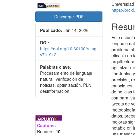
Universidad
https://orc
Descargar PDF
Resu
Publicado:
Jan 14, 2026
Este estudi
DOI:
lenguaje nat
https://doi.org/10.60100/rcmg.
problema ab
v7i1.912
eficacia en 
arquitectura
Palabras clave:
optimizar m
Procesamiento de lenguaje
fine-tuning
natural, verificación de
precisión, r
noticias, optimización, PLN,
emociones, 
desinformación
de noticias
comparativa,
tweets de ve
metodología
datos, prep
mejoras sig
Captures
notable en l
Readers:
10
una mayor ef