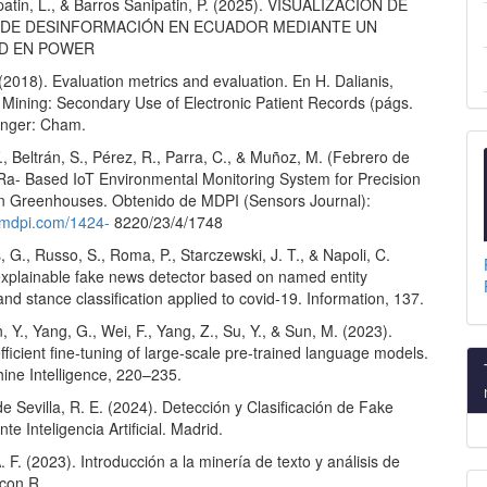
patin, L., & Barros Sanipatin, P. (2025). VISUALIZACIÓN DE
 DE DESINFORMACIÓN EN ECUADOR MEDIANTE UN
D EN POWER
 (2018). Evaluation metrics and evaluation. En H. Dalianis,
t Mining: Secondary Use of Electronic Patient Records (págs.
inger: Cham.
., Beltrán, S., Pérez, R., Parra, C., & Muñoz, M. (Febrero de
Ra- Based IoT Environmental Monitoring System for Precision
 in Greenhouses. Obtenido de MDPI (Sensors Journal):
.mdpi.com/1424-
8220/23/4/1748
, G., Russo, S., Roma, P., Starczewski, J. T., & Napoli, C.
explainable fake news detector based on named entity
and stance classification applied to covid-19. Information, 137.
n, Y., Yang, G., Wei, F., Yang, Z., Su, Y., & Sun, M. (2023).
ficient fine-tuning of large-scale pre-trained language models.
ine Intelligence, 220–235.
 Sevilla, R. E. (2024). Detección y Clasificación de Fake
e Inteligencia Artificial. Madrid.
. F. (2023). Introducción a la minería de texto y análisis de
 con R.