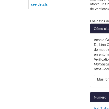
ofrece una b
see details
de verificac
Descargas
Los datos d
Detal
Cómo cit
del
Acosta Gu
artícu
D., Lino C
de modelo
en entorn
Verificat
Multidisc
https://d
Más for
Número
Vol. 7 Nú