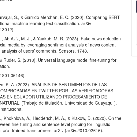
rvajal, S., & Garrido Merchán, E. C. (2020). Comparing BERT
tional machine learning text classification. arXiv
.13012).
., Ab Aziz, M. J., & Yaakub, M. R. (2023). Fake news detection
cial media by leveraging sentiment analysis of news content
 analysis of users’ comments. Sensors, 1748.
& Ruder, S. (2018). Universal language model fine-tuning for
cation.
v:1801.06146).
ivo, K. A. (2023). ANÁLISIS DE SENTIMIENTOS DE LAS
COMPROBADAS EN TWITTER POR LAS VERIFICADORAS
AS EN ECUADOR UTILIZANDO PROCESAMIENTO DE
TURAL. [Trabajo de titulación, Universidad de Guayaquil].
nstitucional.
, Khokhlova, A., Hedderich, M. A., & Klakow, D. (2020). On the
tween fine-tuning and sentence-level probing for linguistic
 pre- trained transformers. arXiv (arXiv:2010.02616).