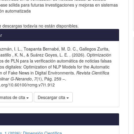
ase sólida para futuras investigaciones y mejoras en sistemas
ión automatizada
e descargas todavía no están disponibles.
les
ar
zmán, I. L., Toapanta Bernabé, M. D. C., Gallegos Zurita,
lo
astillo , K. N., & Suárez Goyes, L. E. . (2026). Optimización
s de PLN para la verificación automática de noticias falsas
os digitales: Optimization of NLP Models for the Automatic
ion of Fake News in Digital Environments.
Revista Científica
iplinar G-Nerando
,
7
(1), Pág. 259 –.
oi.org/10.60100/rcmg.v7i1.912
matos de cita
Descargar cita
m. 1 (2026): Dimensión Científica