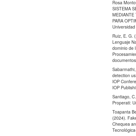
Rosa Montoy
SISTEMA S
MEDIANTE 
PARA OPTIM
Universidad 
Ruiz, E. G.
Lenguaje Na
dominio de l
Procesamien
documentos d
Sabarmathi,
detection u
IOP Confere
IOP Publishi
Santiago, C.
Properati: U
Toapanta Be
(2024). Fak
Chequea and
Tecnológic