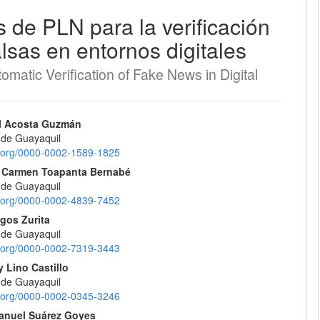
 de PLN para la verificación
EQUIPO EDITORIAL
alsas en entornos digitales
PROTOCOLO DE INTEROPERABILIDAD
omatic Verification of Fake News in Digital
¿CÓMO REGISTRARSE?
nido
l Acosta Guzmán
 de Guayaquil
CONTACTO
pal
id.org/0000-0002-1589-1825
l Carmen Toapanta Bernabé
ENVÍOS
 de Guayaquil
lo
id.org/0000-0002-4839-7452
REGISTRARSE
gos Zurita
 de Guayaquil
id.org/0000-0002-7319-3443
ENTRAR
 Lino Castillo
 de Guayaquil
id.org/0000-0002-0345-3246
anuel Suárez Goyes