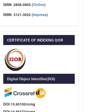
ISSN:
2806-5905 (
Online
)
ISSN:
3121-3022
(
I
mpresa
)
CERTIFICATE OF INDEXING I2OR
Digital Object Identifier(DOI)
DOI:10.60100/rcmg
DOI:10.66473/rcmg