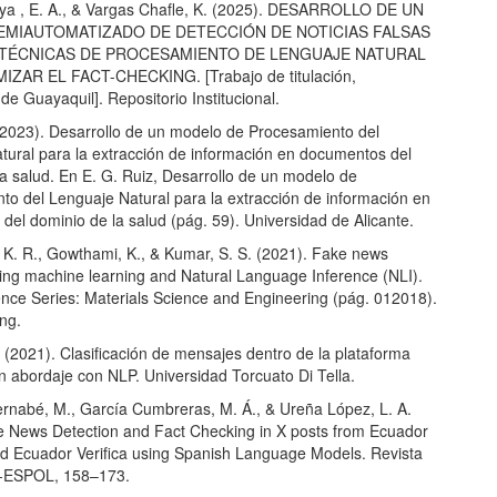
a , E. A., & Vargas Chafle, K. (2025). DESARROLLO DE UN
EMIAUTOMATIZADO DE DETECCIÓN DE NOTICIAS FALSAS
TÉCNICAS DE PROCESAMIENTO DE LENGUAJE NATURAL
IZAR EL FACT-CHECKING. [Trabajo de titulación,
de Guayaquil]. Repositorio Institucional.
 (2023). Desarrollo de un modelo de Procesamiento del
tural para la extracción de información en documentos del
a salud. En E. G. Ruiz, Desarrollo de un modelo de
to del Lenguaje Natural para la extracción de información en
el dominio de la salud (pág. 59). Universidad de Alicante.
 K. R., Gowthami, K., & Kumar, S. S. (2021). Fake news
sing machine learning and Natural Language Inference (NLI).
nce Series: Materials Science and Engineering (pág. 012018).
ng.
 (2021). Clasificación de mensajes dentro de la plataforma
n abordaje con NLP. Universidad Torcuato Di Tella.
rnabé, M., García Cumbreras, M. Á., & Ureña López, L. A.
e News Detection and Fact Checking in X posts from Ecuador
 Ecuador Verifica using Spanish Language Models. Revista
a-ESPOL, 158–173.