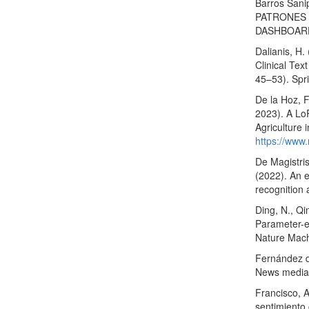
Barros Sani
PATRONES
DASHBOAR
Dalianis, H.
Clinical Tex
45–53). Spr
De la Hoz, F
2023). A Lo
Agriculture
https://www
De Magistris
(2022). An 
recognition 
Ding, N., Qi
Parameter-ef
Nature Mach
Fernández de
News mediant
Francisco, A
sentimiento