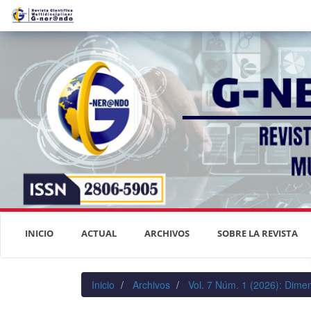
Navegación
principal
Contenido
principal
Barra
lateral
INICIO
ACTUAL
ARCHIVOS
SOBRE LA REVISTA
Inicio
Archivos
Vol. 7 Núm. 1 (2026): Dimen