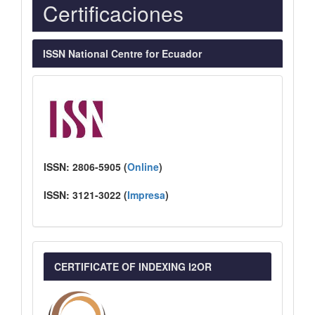
Indexaciones
Certificaciones
ISSN National Centre for Ecuador
ISSN:
2806-5905 (
Online
)
ISSN:
3121-3022
(
I
mpresa
)
CERTIFICATE OF INDEXING I2OR