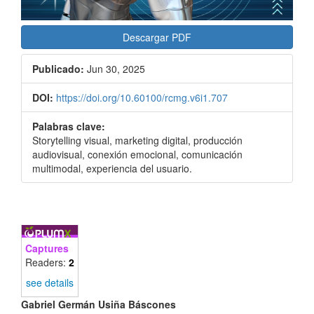
Descargar PDF
Publicado:
Jun 30, 2025
DOI:
https://doi.org/10.60100/rcmg.v6i1.707
Palabras clave:
Storytelling visual, marketing digital, producción
audiovisual, conexión emocional, comunicación
multimodal, experiencia del usuario.
Captures
Readers:
2
see details
Contenido
Gabriel Germán Usiña Báscones