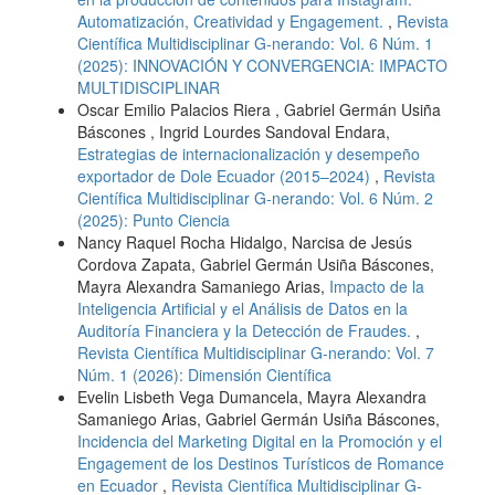
Automatización, Creatividad y Engagement.
,
Revista
Científica Multidisciplinar G-nerando: Vol. 6 Núm. 1
(2025): INNOVACIÓN Y CONVERGENCIA: IMPACTO
MULTIDISCIPLINAR
Oscar Emilio Palacios Riera , Gabriel Germán Usiña
Báscones , Ingrid Lourdes Sandoval Endara,
Estrategias de internacionalización y desempeño
exportador de Dole Ecuador (2015–2024)
,
Revista
Científica Multidisciplinar G-nerando: Vol. 6 Núm. 2
(2025): Punto Ciencia
Nancy Raquel Rocha Hidalgo, Narcisa de Jesús
Cordova Zapata, Gabriel Germán Usiña Báscones,
Mayra Alexandra Samaniego Arias,
Impacto de la
Inteligencia Artificial y el Análisis de Datos en la
Auditoría Financiera y la Detección de Fraudes.
,
Revista Científica Multidisciplinar G-nerando: Vol. 7
Núm. 1 (2026): Dimensión Científica
Evelin Lisbeth Vega Dumancela, Mayra Alexandra
Samaniego Arias, Gabriel Germán Usiña Báscones,
Incidencia del Marketing Digital en la Promoción y el
Engagement de los Destinos Turísticos de Romance
en Ecuador
,
Revista Científica Multidisciplinar G-