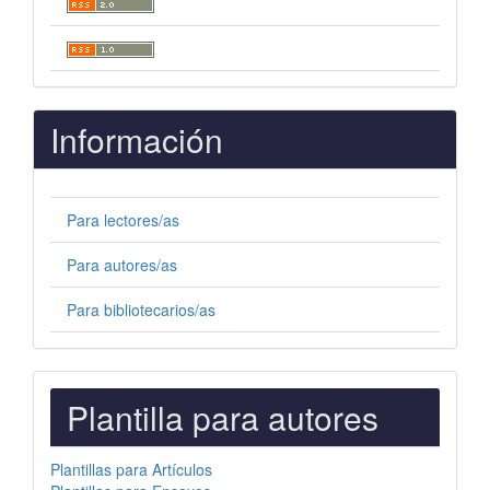
Información
Para lectores/as
Para autores/as
Para bibliotecarios/as
PLANTILLAS
Plantilla para autores
PARA
AUTORES
Plantillas para Artículos