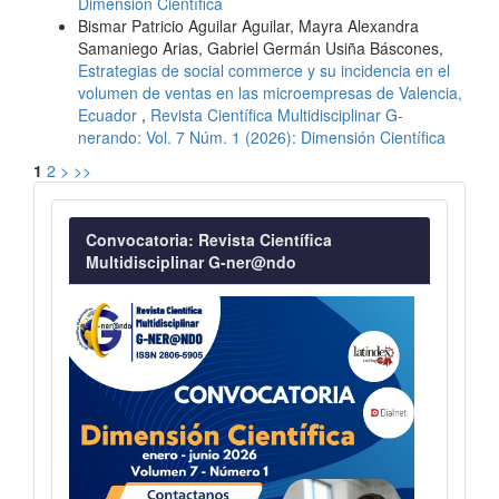
Dimensión Científica
Bismar Patricio Aguilar Aguilar, Mayra Alexandra
Samaniego Arias, Gabriel Germán Usiña Báscones,
Estrategias de social commerce y su incidencia en el
volumen de ventas en las microempresas de Valencia,
Ecuador
,
Revista Científica Multidisciplinar G-
nerando: Vol. 7 Núm. 1 (2026): Dimensión Científica
1
2
>
>>
Convocatoria
Convocatoria: Revista Científica
Multidisciplinar G-ner@ndo