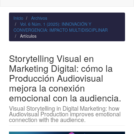
naviga
Inicio
Archivos
Vol. 6 Núm. 1 (2025): INNOVACIÓN Y
CONVERGENCIA: IMPACTO MULTIDISCIPLINAR
Artículos
Storytelling Visual en
Marketing Digital: cómo la
Producción Audiovisual
mejora la conexión
emocional con la audiencia.
Visual Storytelling in Digital Marketing: how
Audiovisual Production improves emotional
connection with the audience.