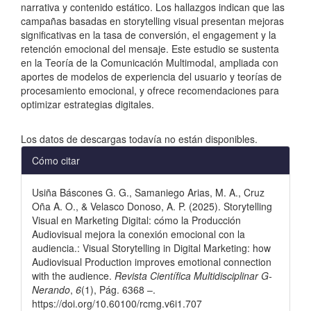
narrativa y contenido estático. Los hallazgos indican que las
campañas basadas en storytelling visual presentan mejoras
significativas en la tasa de conversión, el engagement y la
retención emocional del mensaje. Este estudio se sustenta
en la Teoría de la Comunicación Multimodal, ampliada con
aportes de modelos de experiencia del usuario y teorías de
procesamiento emocional, y ofrece recomendaciones para
optimizar estrategias digitales.
Descargas
Los datos de descargas todavía no están disponibles.
Detalles
Cómo citar
del
Usiña Báscones G. G., Samaniego Arias, M. A., Cruz
artículo
Oña A. O., & Velasco Donoso, A. P. (2025). Storytelling
Visual en Marketing Digital: cómo la Producción
Audiovisual mejora la conexión emocional con la
audiencia.: Visual Storytelling in Digital Marketing: how
Audiovisual Production improves emotional connection
with the audience.
Revista Científica Multidisciplinar G-
Nerando
,
6
(1), Pág. 6368 –.
https://doi.org/10.60100/rcmg.v6i1.707