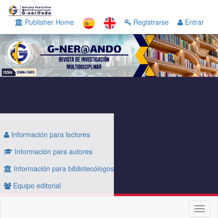
Navegación
principal
Publisher Home
Registrarse
Entrar
Contenido
principal
Barra
lateral
Información para lectores
Información para autores
Información para bibliotecólogos
Equipo editorial
Toggl