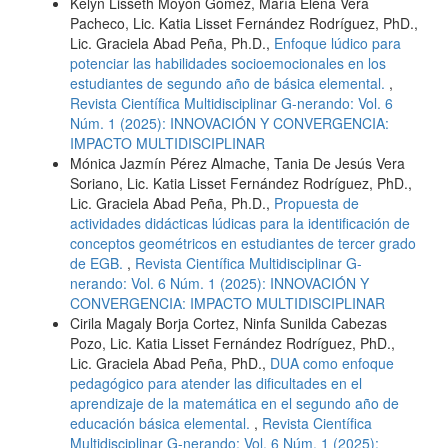
Kelyn Lisseth Moyón Gómez, María Elena Vera
Pacheco, Lic. Katia Lisset Fernández Rodríguez, PhD.,
Lic. Graciela Abad Peña, Ph.D.,
Enfoque lúdico para
potenciar las habilidades socioemocionales en los
estudiantes de segundo año de básica elemental.
,
Revista Científica Multidisciplinar G-nerando: Vol. 6
Núm. 1 (2025): INNOVACIÓN Y CONVERGENCIA:
IMPACTO MULTIDISCIPLINAR
Mónica Jazmín Pérez Almache, Tania De Jesús Vera
Soriano, Lic. Katia Lisset Fernández Rodríguez, PhD.,
Lic. Graciela Abad Peña, Ph.D.,
Propuesta de
actividades didácticas lúdicas para la identificación de
conceptos geométricos en estudiantes de tercer grado
de EGB.
,
Revista Científica Multidisciplinar G-
nerando: Vol. 6 Núm. 1 (2025): INNOVACIÓN Y
CONVERGENCIA: IMPACTO MULTIDISCIPLINAR
Cirila Magaly Borja Cortez, Ninfa Sunilda Cabezas
Pozo, Lic. Katia Lisset Fernández Rodríguez, PhD.,
Lic. Graciela Abad Peña, PhD.,
DUA como enfoque
pedagógico para atender las dificultades en el
aprendizaje de la matemática en el segundo año de
educación básica elemental.
,
Revista Científica
Multidisciplinar G-nerando: Vol. 6 Núm. 1 (2025):