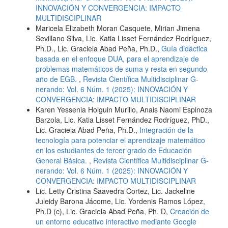
INNOVACIÓN Y CONVERGENCIA: IMPACTO
MULTIDISCIPLINAR
Maricela Elizabeth Moran Casquete, Mirian Jimena
Sevillano Silva, Lic. Katia Lisset Fernández Rodríguez,
Ph.D., Lic. Graciela Abad Peña, Ph.D.,
Guía didáctica
basada en el enfoque DUA, para el aprendizaje de
problemas matemáticos de suma y resta en segundo
año de EGB.
,
Revista Científica Multidisciplinar G-
nerando: Vol. 6 Núm. 1 (2025): INNOVACIÓN Y
CONVERGENCIA: IMPACTO MULTIDISCIPLINAR
Karen Yessenia Holguin Murillo, Anais Naomi Espinoza
Barzola, Lic. Katia Lisset Fernández Rodríguez, PhD.,
Lic. Graciela Abad Peña, Ph.D.,
Integración de la
tecnología para potenciar el aprendizaje matemático
en los estudiantes de tercer grado de Educación
General Básica.
,
Revista Científica Multidisciplinar G-
nerando: Vol. 6 Núm. 1 (2025): INNOVACIÓN Y
CONVERGENCIA: IMPACTO MULTIDISCIPLINAR
Lic. Letty Cristina Saavedra Cortez, Lic. Jackeline
Juleidy Barona Jácome, Lic. Yordenis Ramos López,
Ph.D (c), Lic. Graciela Abad Peña, Ph. D,
Creación de
un entorno educativo interactivo mediante Google