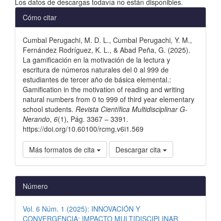
Los datos de descargas todavía no están disponibles.
Detalles
Cómo citar
del
Cumbal Perugachi, M. D. L., Cumbal Perugachi, Y. M.,
artículo
Fernández Rodríguez, K. L., & Abad Peña, G. (2025).
La gamificación en la motivación de la lectura y
escritura de números naturales del 0 al 999 de
estudiantes de tercer año de básica elemental.:
Gamification in the motivation of reading and writing
natural numbers from 0 to 999 of third year elementary
school students.
Revista Científica Multidisciplinar G-
Nerando
,
6
(1), Pág. 3367 – 3391.
https://doi.org/10.60100/rcmg.v6i1.569
Más formatos de cita
Descargar cita
Número
Vol. 6 Núm. 1 (2025): INNOVACIÓN Y
CONVERGENCIA: IMPACTO MULTIDISCIPLINAR