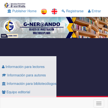
Navegación
principal
Publisher Home
Registrarse
Entrar
Contenido
principal
Barra
lateral
Información para lectores
Información para autores
Información para bibliotecólogos
Equipo editorial
Toggl