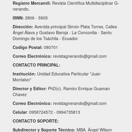
Registro Mercantil:
Revista Científica Multidisciplinar G-
nerando
.
ISNN:
2806 - 5905
Dirección:
Avenida principal Simón Plata Torres, Calles
Ángel Álava y Gustavo Baroja - La Concordia - Santo
Domingo de los Tsáchila - Ecuador.
Codigo Postal:
080701
Correo Electrónico:
revistagnerando@gmail.com
CONTACTO PRINCIPAL:
Institución:
Unidad Educativa Particular "Juan
Montalvo"
Director y Editor:
PhD(c). Ramiro Enrique Guaman
Chavez
Correo Electrónico:
revistagnerando@gmail.com
Celular
: 0958724572 - 0994735813
CONTACTO SOPORTE:
Subdirector y Soporte Técnico:
MBA. Ángel Wilson