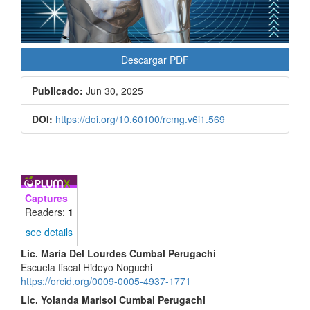
Descargar PDF
Publicado:
Jun 30, 2025
DOI:
https://doi.org/10.60100/rcmg.v6i1.569
Captures
Readers:
1
see details
Contenido
Lic. María Del Lourdes Cumbal Perugachi
Escuela fiscal Hideyo Noguchi
principal
https://orcid.org/0009-0005-4937-1771
del
Lic. Yolanda Marisol Cumbal Perugachi