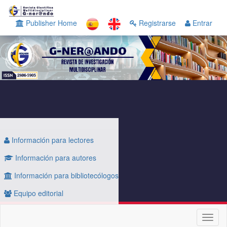
Navegación
principal
Publisher Home
Registrarse
Entrar
Contenido
principal
Barra
lateral
Información para lectores
Información para autores
Información para bibliotecólogos
Equipo editorial
Toggl