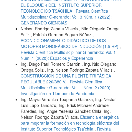
EL BLOOUE 4 DEL INSTITUTO SUPERIOR
TECNOLÓGICO TSÁCHILA
,
Revista Científica
Multidisciplinar G-nerando: Vol. 3 Núm. 1 (2022):
GENERANDO CIENCIAS
Nelson Rodrigo Zapata Villacis , Nilo Olegario Ortega
Soliz , Patricio German Segura Núñez ,
ACONDICIONAMIENTO DIDÁCTICO DE DOS
MOTORES MONOFÁSICO DE INDUCCIÓN (1.5 HP)
,
Revista Científica Multidisciplinar G-nerando: Vol. 1
Núm. 1 (2020): Espacios y Experiencia
Ing. Diego Paul Romero Carrión , Ing. Nilo Olegario
Ortega Soliz , Ing. Nelson Rodrigo Zapata Villacis ,
CONSTRUCCIÓN DE UNA FUENTE TRIFÁSICA
REGULABLE 220/380 V.
,
Revista Científica
Multidisciplinar G-nerando: Vol. 1 Núm. 2 (2020):
Investigación en Tiempos de Pandemia
Ing. Mayra Veronica Toapanta Galarza, Ing. Néstor
Luis Lapo Tandazo, Ing. Erick Michael Andrade
Paredes, Ing. Angie Yesenia Sánchez Chila, Ing.
Nelson Rodrigo Zapata Villacis,
Eficiencia energética
para mejorar la formación en tecnología eléctrica del
Instituto Superior Tecnológico Tsa’chila
,
Revista