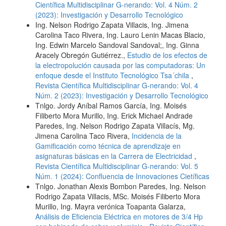
Científica Multidisciplinar G-nerando: Vol. 4 Núm. 2
(2023): Investigación y Desarrollo Tecnológico
Ing. Nelson Rodrigo Zapata Villacis, Ing. Jimena
Carolina Taco Rivera, Ing. Lauro Lenin Macas Blacio,
Ing. Edwin Marcelo Sandoval Sandoval;, Ing. Ginna
Aracely Obregón Gutiérrez.,
Estudio de los efectos de
la electropolución causada por las computadoras: Un
enfoque desde el Instituto Tecnológico Tsa´chila
,
Revista Científica Multidisciplinar G-nerando: Vol. 4
Núm. 2 (2023): Investigación y Desarrollo Tecnológico
Tnlgo. Jordy Aníbal Ramos García, Ing. Moisés
Filiberto Mora Murillo, Ing. Erick Michael Andrade
Paredes, Ing. Nelson Rodrigo Zapata Villacís, Mg.
Jimena Carolina Taco Rivera,
Incidencia de la
Gamificación como técnica de aprendizaje en
asignaturas básicas en la Carrera de Electricidad
,
Revista Científica Multidisciplinar G-nerando: Vol. 5
Núm. 1 (2024): Confluencia de Innovaciones Cietíficas
Tnlgo. Jonathan Alexis Bombon Paredes, Ing. Nelson
Rodrigo Zapata Villacis, MSc. Moisés Filiberto Mora
Murillo, Ing. Mayra verónica Toapanta Galarza,
Análisis de Eficiencia Eléctrica en motores de 3/4 Hp