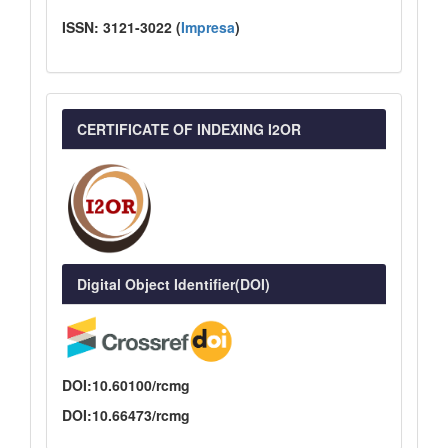
ISSN:
3121-3022
(
I
mpresa
)
CERTIFICATE OF INDEXING I2OR
Digital Object Identifier(DOI)
DOI:10.60100/rcmg
DOI:10.66473/rcmg