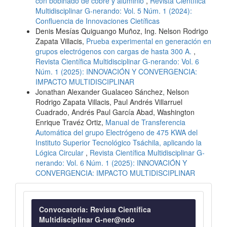
con bobinado de cobre y aluminio
,
Revista Científica
Multidisciplinar G-nerando: Vol. 5 Núm. 1 (2024):
Confluencia de Innovaciones Cietíficas
Denis Mesías Quiguango Muñoz, Ing. Nelson Rodrigo
Zapata Villacis,
Prueba experimental en generación en
grupos electrógenos con cargas de hasta 300 A.
,
Revista Científica Multidisciplinar G-nerando: Vol. 6
Núm. 1 (2025): INNOVACIÓN Y CONVERGENCIA:
IMPACTO MULTIDISCIPLINAR
Jonathan Alexander Gualaceo Sánchez, Nelson
Rodrigo Zapata Villacis, Paul Andrés Villarruel
Cuadrado, Andrés Paul García Abad, Washington
Enrique Travéz Ortiz,
Manual de Transferencia
Automática del grupo Electrógeno de 475 KWA del
Instituto Superior Tecnológico Tsáchila, aplicando la
Lógica Circular
,
Revista Científica Multidisciplinar G-
nerando: Vol. 6 Núm. 1 (2025): INNOVACIÓN Y
CONVERGENCIA: IMPACTO MULTIDISCIPLINAR
Convocatoria
Convocatoria: Revista Científica
Multidisciplinar G-ner@ndo