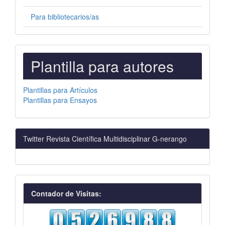
Para bibliotecarios/as
PLANTILLAS
Plantilla para autores
PARA
AUTORES
Plantillas para Artículos
Plantillas para Ensayos
Twitter Revista Científica Multidisciplinar G-nerango
visitas
Contador de Visitas: