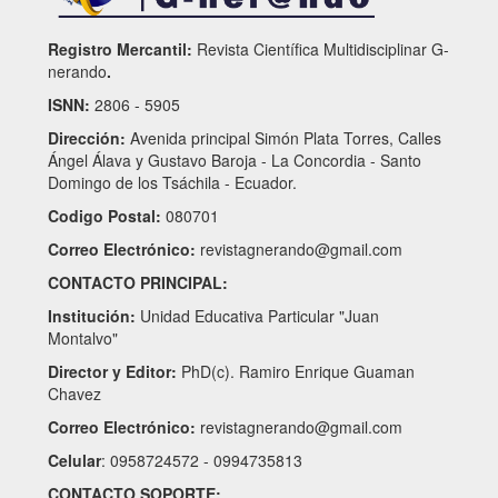
Registro Mercantil:
Revista Científica Multidisciplinar G-
nerando
.
ISNN:
2806 - 5905
Dirección:
Avenida principal Simón Plata Torres, Calles
Ángel Álava y Gustavo Baroja - La Concordia - Santo
Domingo de los Tsáchila - Ecuador.
Codigo Postal:
080701
Correo Electrónico:
revistagnerando@gmail.com
CONTACTO PRINCIPAL:
Institución:
Unidad Educativa Particular "Juan
Montalvo"
Director y Editor:
PhD(c). Ramiro Enrique Guaman
Chavez
Correo Electrónico:
revistagnerando@gmail.com
Celular
: 0958724572 - 0994735813
CONTACTO SOPORTE: