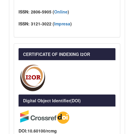
ISSN:
2806-5905 (
Online
)
ISSN:
3121-3022
(
I
mpresa
)
CERTIFICATE OF INDEXING I2OR
Digital Object Identifier(DOI)
DOI:10.60100/rcmg