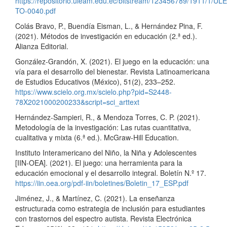
https://repositorio.uleam.edu.ec/bitstream/123456789/1911/1/UL
TO-0040.pdf
Colás Bravo, P., Buendía Eisman, L., & Hernández Pina, F.
(2021). Métodos de investigación en educación (2.ª ed.).
Alianza Editorial.
González-Grandón, X. (2021). El juego en la educación: una
vía para el desarrollo del bienestar. Revista Latinoamericana
de Estudios Educativos (México), 51(2), 233–252.
https://www.scielo.org.mx/scielo.php?pid=S2448-
78X2021000200233&script=sci_arttext
Hernández-Sampieri, R., & Mendoza Torres, C. P. (2021).
Metodología de la investigación: Las rutas cuantitativa,
cualitativa y mixta (6.ª ed.). McGraw-Hill Education.
Instituto Interamericano del Niño, la Niña y Adolescentes
[IIN-OEA]. (2021). El juego: una herramienta para la
educación emocional y el desarrollo integral. Boletín N.º 17.
https://iin.oea.org/pdf-iin/boletines/Boletin_17_ESP.pdf
Jiménez, J., & Martínez, C. (2021). La enseñanza
estructurada como estrategia de inclusión para estudiantes
con trastornos del espectro autista. Revista Electrónica