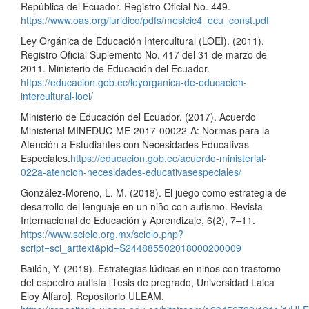
República del Ecuador. Registro Oficial No. 449.
https://www.oas.org/juridico/pdfs/mesicic4_ecu_const.pdf
Ley Orgánica de Educación Intercultural (LOEI). (2011).
Registro Oficial Suplemento No. 417 del 31 de marzo de
2011. Ministerio de Educación del Ecuador.
https://educacion.gob.ec/leyorganica-de-educacion-
intercultural-loei/
Ministerio de Educación del Ecuador. (2017). Acuerdo
Ministerial MINEDUC-ME-2017-00022-A: Normas para la
Atención a Estudiantes con Necesidades Educativas
Especiales.
https://educacion.gob.ec/acuerdo-ministerial-
022a-atencion-necesidades-educativasespeciales/
González-Moreno, L. M. (2018). El juego como estrategia de
desarrollo del lenguaje en un niño con autismo. Revista
Internacional de Educación y Aprendizaje, 6(2), 7–11.
https://www.scielo.org.mx/scielo.php?
script=sci_arttext&pid=S244885502018000200009
Bailón, Y. (2019). Estrategias lúdicas en niños con trastorno
del espectro autista [Tesis de pregrado, Universidad Laica
Eloy Alfaro]. Repositorio ULEAM.