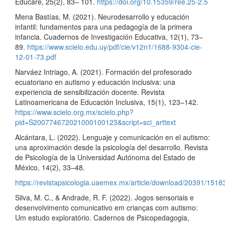
Educare, 25(2), 83– 101.
https://doi.org/10.15359/ree.25-2.5
Mena Bastías, M. (2021). Neurodesarrollo y educación
infantil: fundamentos para una pedagogía de la primera
infancia. Cuadernos de Investigación Educativa, 12(1), 73–
89.
https://www.scielo.edu.uy/pdf/cie/v12n1/1688-9304-cie-
12-01-73.pdf
Narváez Intriago, A. (2021). Formación del profesorado
ecuatoriano en autismo y educación inclusiva: una
experiencia de sensibilización docente. Revista
Latinoamericana de Educación Inclusiva, 15(1), 123–142.
https://www.scielo.org.mx/scielo.php?
pid=S200774672021000100123&script=sci_arttext
Alcántara, L. (2022). Lenguaje y comunicación en el autismo:
una aproximación desde la psicología del desarrollo. Revista
de Psicología de la Universidad Autónoma del Estado de
México, 14(2), 33–48.
https://revistapsicologia.uaemex.mx/article/download/20391/1518
Silva, M. C., & Andrade, R. F. (2022). Jogos sensoriais e
desenvolvimento comunicativo em crianças com autismo:
Um estudo exploratório. Cadernos de Psicopedagogia,