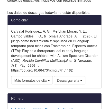
contextos educativos inclusivos con recursos limitados
Descargas
Los datos de descargas todavía no están disponibles.
Detalles
Cómo citar
del
Carvajal Rodríguez, A. G., Merchán Moran, Y. E.,
artículo
Campo Valdés, I. C., & Tomalá Andrade, A. I. (2026). El
juego como herramienta terapéutica en el lenguaje
temprano para niños con Trastorno del Espectro Autista
(TEA): Play as a therapeutic tool in early language
development for children with Autism Spectrum Disorder
(ASD).
Revista Científica Multidisciplinar G-Nerando
,
7
(1), Pág. 5856 –.
https://doi.org/10.66473/rcmg.v7i1.1182
Más formatos de cita
Descargar cita
Número