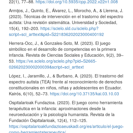
22(1), 77–88.
https://doi.org/10.5935/cpp.2022.v22n1.008
Armijos, J., Quinto, E., Álvarez, L., Morocho, A., & Llerena, J.
(2023). Técnicas de intervención en el trastorno del espectro
autista: Una revisión sistemática. Universidad y Sociedad,
15(4), 192–203.
https://scielo.sld.cu/scielo.php?
script=sci_arttext&pid=S221836202023000400192
Herrera-Occ, J., & Gonzales-Soto, M. (2023). El juego
simbólico en el desarrollo de competencias en la primera
infancia. Revista de Ciencias Sociales y Educación, 9(2), 39–
53.
https://ve.scielo.org/scielo.php?pid=S2665-
02662023000200039&script=sci_arttext
López, I., Jaramillo, J., & Burbano, A. (2023). El trastorno del
espectro autista (TEA) frente al reconocimiento de derechos
constitucionales en niños, niñas y adolescentes en Ecuador.
Kairós, 6(10), 52–73.
https://doi.org/10.37135/kai.03.10.03
Ospitalarioak Fundazioa. (2023). El juego como herramienta
terapéutica en la infancia: aproximaciones desde la
neuroeducación y la psicología humanista. Revista de la
Fundación Ospitalarioak, 12(4), 112–125.
https://ospitalarioakfundazioaeuskadi.org/es/articulo/el-juego-
como-herramientaterapeutica/