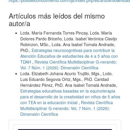
https://polodelconocimiento.com/ojs/index.php/es/article/downloa
Artículos más leídos del mismo
autor/a
Lcda. María Fernanda Torres Pincay, Lcda. María
Dolores Pardo Briceño, Lcda. Isabel Verónica Clavijo
Robinzon, MSc., Lcda. Ana Isabel Tomala Andrade,
PhD.,
Estrategias neurocognitivas para contribuir la
Atención Educativa de estudiantes de 4 a 5 años con
TDAH
,
Revista Científica Multidisciplinar G-nerando:
Vol. 7 Núm. 1 (2026): Dimensión Científica
Lcda. Elizabeth Johana Acurio Trujillo, Mgs., Lcdo.
Luis Eduardo Segovia Ortiz, Mgs., PhD. Caridad
Hernández Pérez, PhD. Ana Isabel Tomalá Andrade,
Estrategias educativas basadas en la equinoterapia
para el desarrollo de la creatividad en niños de 5 años
con TEA en la educación inicial
,
Revista Científica
Multidisciplinar G-nerando: Vol. 7 Núm. 1 (2026):
Dimensión Científica
Convocatoria