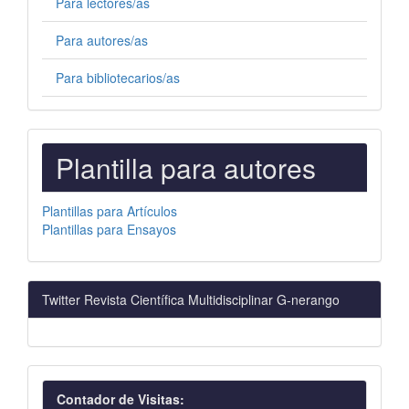
Para lectores/as
Para autores/as
Para bibliotecarios/as
PLANTILLAS
Plantilla para autores
PARA
AUTORES
Plantillas para Artículos
Plantillas para Ensayos
Twitter Revista Científica Multidisciplinar G-nerango
visitas
Contador de Visitas: