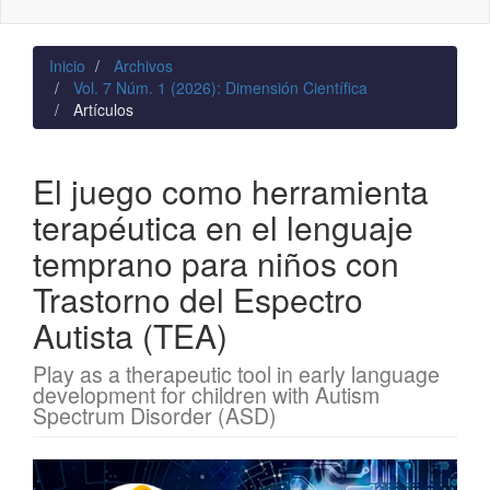
naviga
Inicio
Archivos
Vol. 7 Núm. 1 (2026): Dimensión Científica
Artículos
El juego como herramienta
terapéutica en el lenguaje
temprano para niños con
Trastorno del Espectro
Autista (TEA)
Play as a therapeutic tool in early language
development for children with Autism
Spectrum Disorder (ASD)
Barra