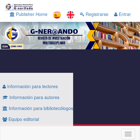
Navegación
principal
Publisher Home
Registrarse
Entrar
Contenido
principal
Barra
lateral
Información para lectores
Información para autores
Información para bibliotecólogos
Equipo editorial
Toggl