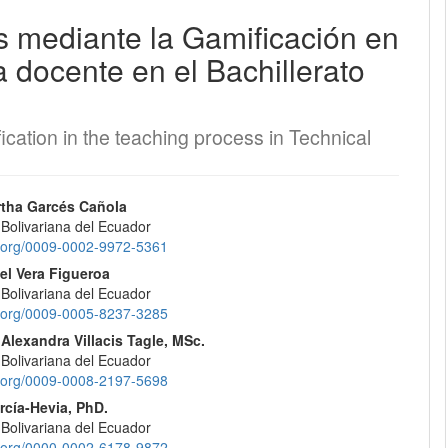
s mediante la Gamificación en
EQUIPO EDITORIAL
 docente en el Bachillerato
PROTOCOLO DE INTEROPERABILIDAD
ication in the teaching process in Technical
¿CÓMO REGISTRARSE?
CONTACTO
nido
tha Garcés Cañola
 Bolivariana del Ecuador
pal
id.org/0009-0002-9972-5361
ENVÍOS
el Vera Figueroa
 Bolivariana del Ecuador
REGISTRARSE
lo
id.org/0009-0005-8237-3285
Alexandra Villacis Tagle, MSc.
ENTRAR
 Bolivariana del Ecuador
id.org/0009-0008-2197-5698
rcía-Hevia, PhD.
 Bolivariana del Ecuador
id.org/0000-0002-6178-9872