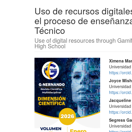
Uso de recursos digitale
el proceso de enseñanza
Técnico
Use of digital resources through Gamif
High School
Barra
Conte
Ximena Mar
Universidad
lateral
princi
https://orc
del
del
Joyce Mish
Universidad
artículo
artícu
https://orc
Jacqueline 
Universidad
https://orc
Segress Ga
Universidad
https://orc