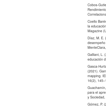
Cobos-Gutier
Rendimiento
Correlacion
Coello Barén
la educació
Magazine (
Díaz, M. E. 
desempeño a
MenteClara,
Galliani, L.
educación di
Gasca-Hurta
(2021). Gami
mapping. IE
16(2), 145
Guachamín, 
para el apre
y Sociedad,
Gómez, P. (2