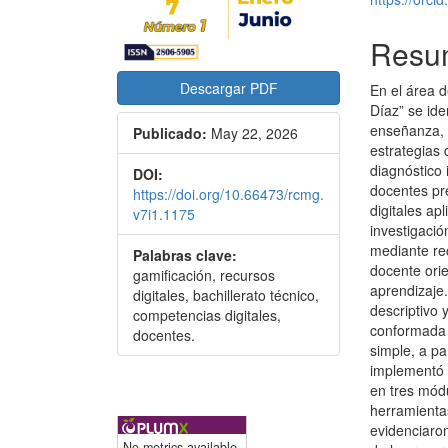
Resu
Descargar PDF
En el área d
Díaz” se ide
enseñanza, a
Publicado:
May 22, 2026
estrategias 
diagnóstico
DOI:
docentes pr
https://doi.org/10.66473/rcmg.
digitales ap
v7i1.1175
investigació
mediante re
Palabras clave:
docente ori
gamificación, recursos
aprendizaje.
digitales, bachillerato técnico,
descriptivo 
competencias digitales,
conformada 
docentes.
simple, a pa
implementó 
en tres mód
herramientas
evidenciaron
No metrics available.