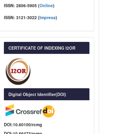
ISSN:
2806-5905 (
Online
)
ISSN:
3121-3022
(
I
mpresa
)
CERTIFICATE OF INDEXING I2OR
Digital Object Identifier(DOI)
DOI:10.60100/rcmg
DOI:10.66473/rcmg