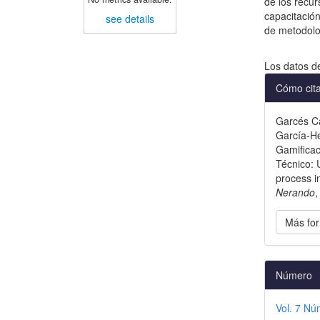
de los recur
capacitación
see details
de metodolo
Descargas
Los datos d
Detal
Cómo cit
del
Garcés Cañ
artícu
García-He
Gamificac
Técnico: 
process i
Nerando
Más for
Número
Vol. 7 Nú