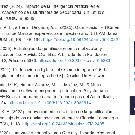
rez (2024). Impacto de la Inteligencia Artificial en el
 Académico de Estudiantes de Secundaria: Un Estudio
al. PURIQ, 6, e339.
, A. E., & Ferrín Delgado, A. J. (2025). Gamificación y TICs en
n rural de Manabí: experiencias en décimo año. ULEAM Bahía
UBM), 6(10), 179–186.
https://doi.org/10.56124/ubm.v6i10.022
(2025). Estrategias de gamificación en la motivación y
cadémico. Revista Científica Arbitrada de la Fundación
 10, Artículo e5863.
https://doi.org/10.32351/rca.v10.5863
 (2021). L'educazione digitale nel sistema integrato 0-6 [La
gital en el sistema integrado 0-6]. Desclée De Brouwer.
do, G. P., Gómez-Alvarez, M. C., Muñoz, M., & Mejía, J.
fication in software engineering education: A systematic
EE Revista Iberoamericana de Tecnologías del Aprendizaje,
–154.
https://doi.org/10.1109/RITA.2021.3089914
K. E. (2022). Innovación educativa: Uso de la gamificación
ndizaje de las ciencias sociales. Vínculos: Ciencia, Tecnología
 7(3), 1–13.
https://doi.org/10.24133/vinculos.v7i3.2405
022). Innovación educativa con Genially: Experiencias en el