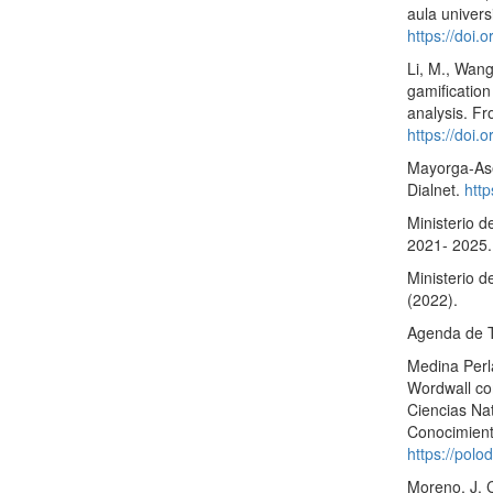
aula univers
https://doi.
Li, M., Wang
gamification
analysis. Fr
https://doi
Mayorga-Ase
Dialnet.
http
Ministerio d
2021- 2025.
Ministerio 
(2022).
Agenda de T
Medina Perl
Wordwall co
Ciencias Na
Conocimient
https://polo
Moreno, J. C