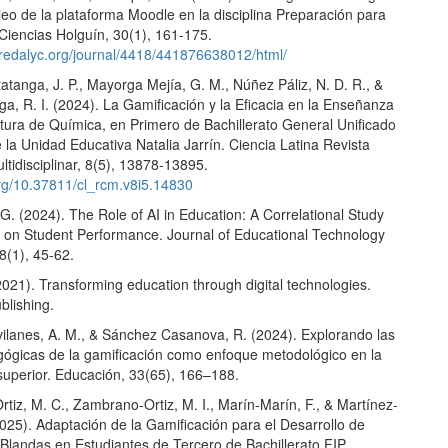
eo de la plataforma Moodle en la disciplina Preparación para
Ciencias Holguín, 30(1), 161-175.
.redalyc.org/journal/4418/441876638012/html/
tanga, J. P., Mayorga Mejía, G. M., Núñez Páliz, N. D. R., &
a, R. I. (2024). La Gamificación y la Eficacia en la Enseñanza
atura de Química, en Primero de Bachillerato General Unificado
 la Unidad Educativa Natalia Jarrín. Ciencia Latina Revista
ultidisciplinar, 8(5), 13878-13895.
org/10.37811/cl_rcm.v8i5.14830
 G. (2024). The Role of AI in Education: A Correlational Study
ct on Student Performance. Journal of Educational Technology
8(1), 45-62.
21). Transforming education through digital technologies.
lishing.
vilanes, A. M., & Sánchez Casanova, R. (2024). Explorando las
ógicas de la gamificación como enfoque metodológico en la
uperior. Educación, 33(65), 166–188.
iz, M. C., Zambrano-Ortiz, M. I., Marín-Marín, F., & Martínez-
025). Adaptación de la Gamificación para el Desarrollo de
 Blandas en Estudiantes de Tercero de Bachillerato FIP