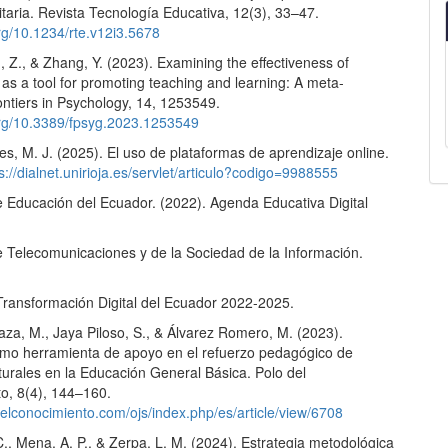
itaria. Revista Tecnología Educativa, 12(3), 33–47.
org/10.1234/rte.v12i3.5678
, Z., & Zhang, Y. (2023). Examining the effectiveness of
 as a tool for promoting teaching and learning: A meta-
ontiers in Psychology, 14, 1253549.
.org/10.3389/fpsyg.2023.1253549
s, M. J. (2025). El uso de plataformas de aprendizaje online.
s://dialnet.unirioja.es/servlet/articulo?codigo=9988555
e Educación del Ecuador. (2022). Agenda Educativa Digital
de Telecomunicaciones y de la Sociedad de la Información.
ransformación Digital del Ecuador 2022-2025.
aza, M., Jaya Piloso, S., & Álvarez Romero, M. (2023).
mo herramienta de apoyo en el refuerzo pedagógico de
turales en la Educación General Básica. Polo del
o, 8(4), 144–160.
delconocimiento.com/ojs/index.php/es/article/view/6708
., Mena, A. P., & Zerpa, L. M. (2024). Estrategia metodológica