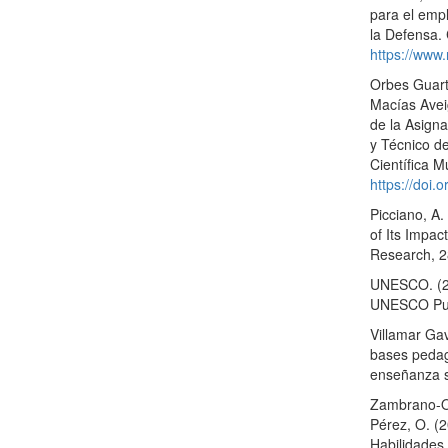
para el empl
la Defensa. 
https://www
Orbes Guarta
Macías Aveig
de la Asign
y Técnico de
Científica M
https://doi.
Picciano, A.
of Its Impa
Research, 2
UNESCO. (20
UNESCO Pub
Villamar Ga
bases pedag
enseñanza s
Zambrano-Ort
Pérez, O. (2
Habilidades