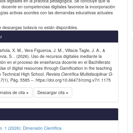
sos digitales en la práctica pedagógica. Se concluye que la
 docente en competencias digitales favorece la incorporación
gías activas acordes con las demandas educativas actuales
e descargas todavía no están disponibles.
les
ar
ola, X. M., Vera Figueroa, J. M., Villacis Tagle, J. A., &
lo
via, S. . (2026). Uso de recursos digitales mediante la
ión en el proceso de enseñanza docente en el Bachillerato
Use of digital resources through Gamification in the teaching
n Technical High School.
Revista Científica Multidisciplinar G-
,
7
(1), Pág. 5585 –. https://doi.org/10.66473/rcmg.v7i1.1175
matos de cita
Descargar cita
m. 1 (2026): Dimensión Científica