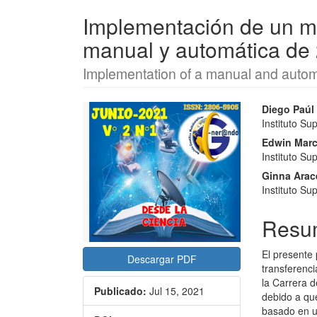
Implementación de un mó
manual y automática de
Implementation of a manual and autom
Barra
Conte
Diego Paúl
Instituto Su
lateral
princi
Edwin Marc
del
del
Instituto Su
artículo
artícu
Ginna Arac
Instituto Su
Resu
El presente 
Descargar PDF
transferenc
la Carrera d
Publicado:
Jul 15, 2021
debido a qu
basado en u