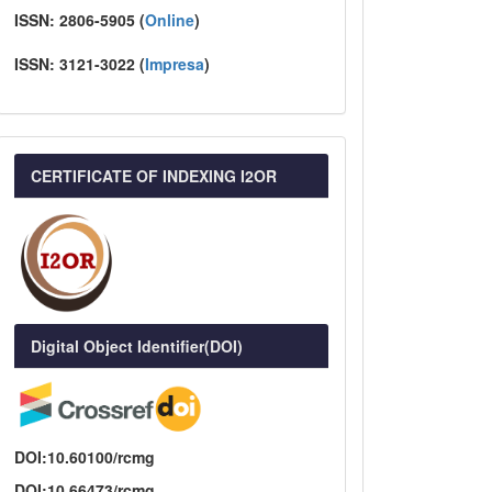
ISSN:
2806-5905 (
Online
)
ISSN:
3121-3022
(
I
mpresa
)
CERTIFICATE OF INDEXING I2OR
Digital Object Identifier(DOI)
DOI:10.60100/rcmg
DOI:10.66473/rcmg