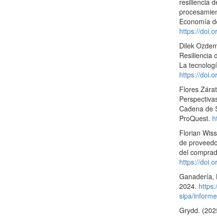
resiliencia 
procesamien
Economía de
https://doi.
Dilek Ozdem
Resiliencia
La tecnologí
https://doi.
Flores Zárat
Perspectivas
Cadena de S
ProQuest.
h
Florian Wiss
de proveedor
del comprad
https://doi.
Ganadería
2024.
https:
sipa/inform
Grydd. (202