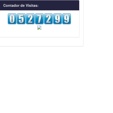
visitas
Contador de Visitas:
BalanzaPagos.html