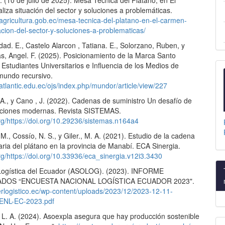
 (10 de julio de 2025). Mesa Técnica del Plátano, en El
iza situación del sector y soluciones a problemáticas.
.agricultura.gob.ec/mesa-tecnica-del-platano-en-el-carmen-
acion-del-sector-y-soluciones-a-problematicas/
dad. E., Castelo Alarcon , Tatiana. E., Solorzano, Ruben, y
as, Angel. F. (2025). Posicionamiento de la Marca Santo
Estudiantes Universitarios e Influencia de los Medios de
 mundo recursivo.
atlantic.edu.ec/ojs/index.php/mundor/article/view/227
 A., y Cano , J. (2022). Cadenas de suministro Un desafío de
aciones modernas. Revista SISTEMAS.
org/https://doi.org/10.29236/sistemas.n164a4
 M., Cossío, N. S., y Giler., M. A. (2021). Estudio de la cadena
ria del plátano en la provincia de Manabí. ECA Sinergia.
org/https://doi.org/10.33936/eca_sinergia.v12i3.3430
Logística del Ecuador (ASOLOG). (2023). INFORME
DOS “ENCUESTA NACIONAL LOGÍSTICA ECUADOR 2023".
terlogistico.ec/wp-content/uploads/2023/12/2023-12-11-
-ENL-EC-2023.pdf
. A. (2024). Asoexpla asegura que hay producción sostenible