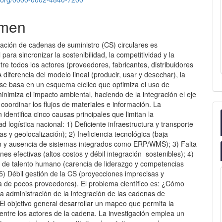
men
ración de cadenas de suministro (CS) circulares es
para sincronizar la sostenibilidad, la competitividad y la
ntre todos los actores (proveedores, fabricantes, distribuidores
 A diferencia del modelo lineal (producir, usar y desechar), la
 se basa en un esquema cíclico que optimiza el uso de
inimiza el impacto ambiental, haciendo de la integración el eje
 coordinar los flujos de materiales e información. La
n identifica cinco causas principales que limitan la
ad logística nacional: 1) Deficiente infraestructura y transporte
tas y geolocalización); 2) Ineficiencia tecnológica (baja
ión y ausencia de sistemas integrados como ERP/WMS); 3) Falta
nes efectivas (altos costos y débil integración sostenibles); 4)
ia de talento humano (carencia de liderazgo y competencias
y 5) Débil gestión de la CS (proyecciones imprecisas y
 de pocos proveedores). El problema científico es: ¿Cómo
 la administración de la integración de las cadenas de
El objetivo general desarrollar un mapeo que permita la
 entre los actores de la cadena. La investigación emplea un