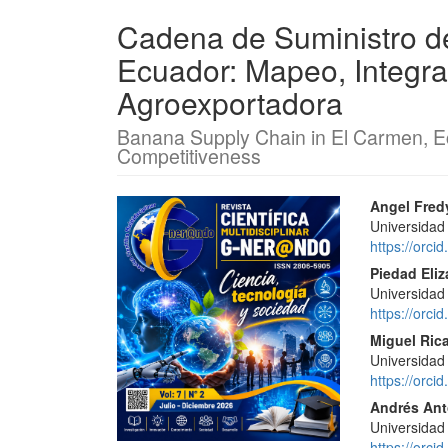
Cadena de Suministro d
Ecuador: Mapeo, Integra
Agroexportadora
Banana Supply Chain in El Carmen, Ec
Competitiveness
Barra
Conte
Angel Fred
Universidad
lateral
princi
https://orc
del
del
Piedad Eliz
Universidad
artículo
artícu
https://orc
Miguel Ric
Universidad
https://orc
Andrés Ant
Universidad
https://orc