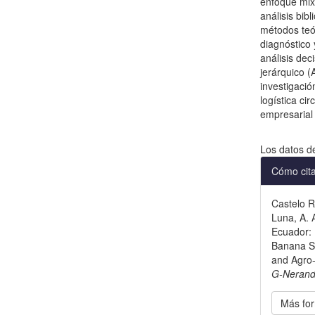
enfoque mix
análisis bi
métodos teó
diagnóstico 
análisis dec
jerárquico (
investigació
logística cir
empresarial
Descargas
Los datos d
Detal
Cómo cit
del
Castelo Ri
artícu
Luna, A. 
Ecuador: 
Banana Su
and Agro
G-Neran
Más for