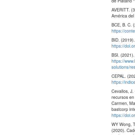
de Plátano 
AVERITT. (3
América del
BCE, B. C. (
https://con
BID. (2019)
https://doi.
BSI. (2021).
https://www.
solutions/re
CEPAL. (2025
https://ind
Cevallos, J.
recursos en 
Carmen, Man
bastcorp int
https://doi.
WY Wong, Ta
(2020). Cad