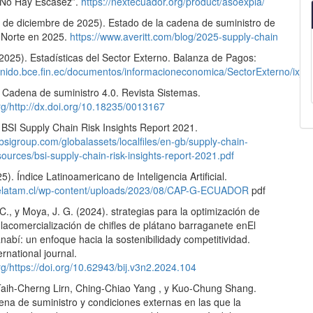
“No Hay Escasez”.
https://nextecuador.org/product/asoexpla/
 de diciembre de 2025). Estado de la cadena de suministro de
 Norte en 2025.
https://www.averitt.com/blog/2025-supply-chain
2025). Estadísticas del Sector Externo. Balanza de Pagos:
tenido.bce.fin.ec/documentos/informacioneconomica/SectorExterno/ix_
. Cadena de suministro 4.0. Revista Sistemas.
org/http://dx.doi.org/10.18235/0013167
 BSI Supply Chain Risk Insights Report 2021.
bsigroup.com/globalassets/localfiles/en-gb/supply-chain-
sources/bsi-supply-chain-risk-insights-report-2021.pdf
). Índice Latinoamericano de Inteligencia Artificial.
icelatam.cl/wp-content/uploads/2023/08/CAP-G-ECUADOR
pdf
 C., y Moya, J. G. (2024). strategias para la optimización de
lacomercialización de chifles de plátano barraganete enEl
abí: un enfoque hacia la sostenibilidady competitividad.
ernational journal.
org/https://doi.org/10.62943/bij.v3n2.2024.104
ih-Cherng Lirn, Ching-Chiao Yang , y Kuo-Chung Shang.
ena de suministro y condiciones externas en las que la