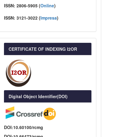
ISSN:
2806-5905 (
Online
)
ISSN:
3121-3022
(
I
mpresa
)
CERTIFICATE OF INDEXING I2OR
Digital Object Identifier(DOI)
DOI:10.60100/rcmg
DOI:10.66473/rcmg