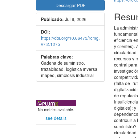
Descargar PDF
Resu
Publicado:
Jul 8, 2026
La administ
DOI:
fundamental 
https://doi.org/10.66473/rcmg.
eficiencia e
v7i2.1275
y clientes).
circularidad
Palabras clave:
recursos y m
Cadena de suministro,
central para
trazabilidad, logística inversa,
investigació
mapeo, simbiosis industrial
competitivid
(falta de ru
digitalizac
de regulacio
Insuficienc
digitales); 
No metrics available.
dependencia
see details
contribuir a
suministro? 
circularidad