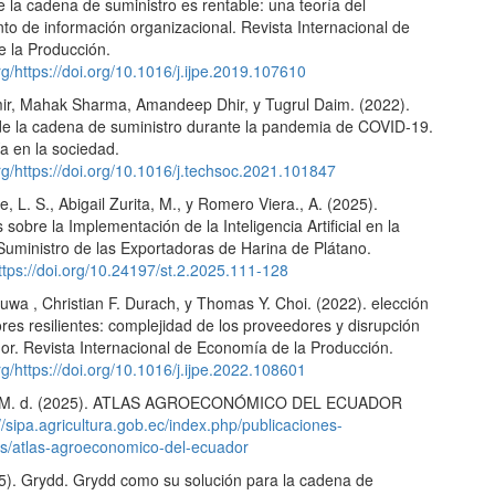
de la cadena de suministro es rentable: una teoría del
to de información organizacional. Revista Internacional de
 la Producción.
org/https://doi.org/10.1016/j.ijpe.2019.107610
ir, Mahak Sharma, Amandeep Dhir, y Tugrul Daim. (2022).
 de la cadena de suministro durante la pandemia de COVID-19.
a en la sociedad.
org/https://doi.org/10.1016/j.techsoc.2021.101847
e, L. S., Abigail Zurita, M., y Romero Viera., A. (2025).
 sobre la Implementación de la Inteligencia Artificial en la
uministro de las Exportadoras de Harina de Plátano.
ttps://doi.org/10.24197/st.2.2025.111-128
uwa , Christian F. Durach, y Thomas Y. Choi. (2022). elección
es resilientes: complejidad de los proveedores y disrupción
or. Revista Internacional de Economía de la Producción.
org/https://doi.org/10.1016/j.ijpe.2022.108601
, M. d. (2025). ATLAS AGROECONÓMICO DEL ECUADOR
//sipa.agricultura.gob.ec/index.php/publicaciones-
es/atlas-agroeconomico-del-ecuador
5). Grydd. Grydd como su solución para la cadena de