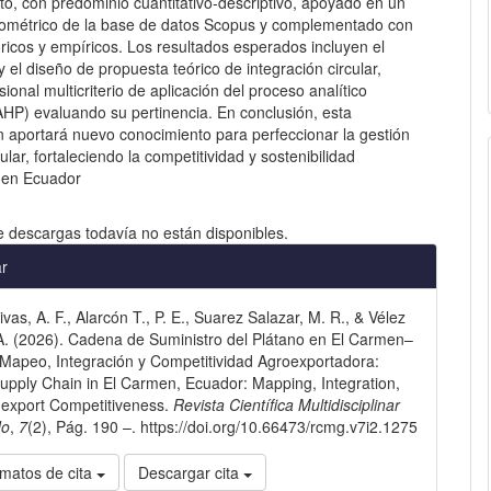
to, con predominio cuantitativo-descriptivo, apoyado en un
bliométrico de la base de datos Scopus y complementado con
ricos y empíricos. Los resultados esperados incluyen el
y el diseño de propuesta teórico de integración circular,
isional multicriterio de aplicación del proceso analítico
AHP) evaluando su pertinencia. En conclusión, esta
n aportará nuevo conocimiento para perfeccionar la gestión
cular, fortaleciendo la competitividad y sostenibilidad
 en Ecuador
e descargas todavía no están disponibles.
les
ar
vas, A. F., Alarcón T., P. E., Suarez Salazar, M. R., & Vélez
lo
A. (2026). Cadena de Suministro del Plátano en El Carmen–
Mapeo, Integración y Competitividad Agroexportadora:
pply Chain in El Carmen, Ecuador: Mapping, Integration,
-export Competitiveness.
Revista Científica Multidisciplinar
do
,
7
(2), Pág. 190 –. https://doi.org/10.66473/rcmg.v7i2.1275
matos de cita
Descargar cita