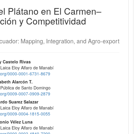
el Plátano en El Carmen–
EQUIPO EDITORIAL
ción y Competitividad
PROTOCOLO DE INTEROPERABILIDAD
uador: Mapping, Integration, and Agro-export
¿CÓMO REGISTRARSE?
CONTACTO
nido
y Castelo Rivas
 Laica Eloy Alfaro de Manabí
pal
id.org/0000-0001-6731-8679
ENVÍOS
abeth Alarcón T.
 Pública de Santo Domingo
REGISTRARSE
lo
id.org/0009-0007-0909-2879
ardo Suarez Salazar
ENTRAR
 Laica Eloy Alfaro de Manabí
id.org/0009-0004-1815-0055
onio Vélez Luna
 Laica Eloy Alfaro de Manabí
id.org/0000-0002-4840-7200