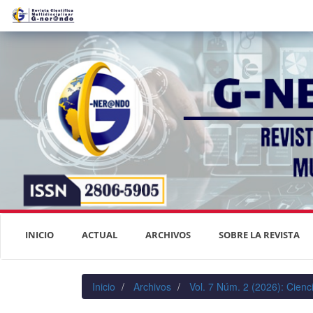
Navegación
principal
Contenido
principal
Barra
lateral
INICIO
ACTUAL
ARCHIVOS
SOBRE LA REVISTA
Inicio
Archivos
Vol. 7 Núm. 2 (2026): Cienc