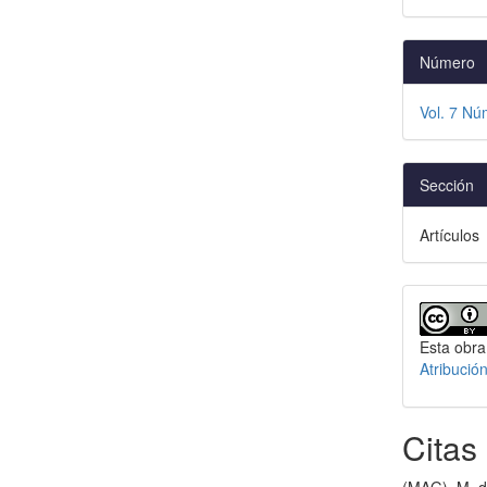
Número
Vol. 7 Nú
Sección
Artículos
Esta obra
Atribució
Citas