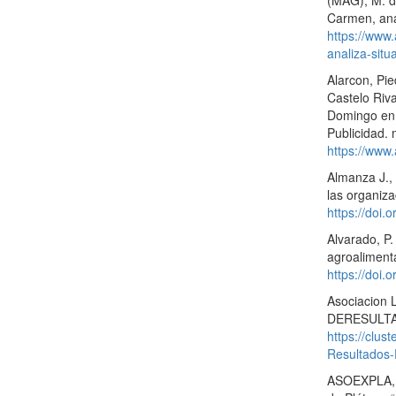
(MAG), M. d.
Carmen, anal
https://www
analiza-situ
Alarcon, Pie
Castelo Riv
Domingo en 
Publicidad.
https://www.
Almanza J.,
las organiz
https://doi.
Alvarado, P.
agroalimenta
https://doi.
Asociacion 
DERESULTA
https://clus
Resultados
ASOEXPLA, L