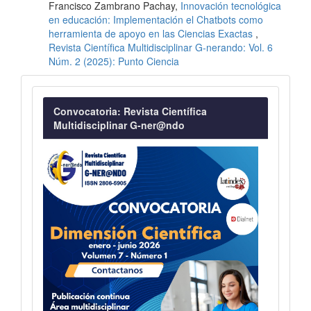
Francisco Zambrano Pachay,
Innovación tecnológica
en educación: Implementación el Chatbots como
herramienta de apoyo en las Ciencias Exactas
,
Revista Científica Multidisciplinar G-nerando: Vol. 6
Núm. 2 (2025): Punto Ciencia
Convocatoria
Convocatoria: Revista Científica
Multidisciplinar G-ner@ndo