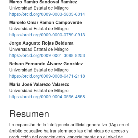
Contenido
Marco Ramiro Sandoval Ramírez
Universidad Estatal de Milagro
principal
https://orcid.org/0009-0003-5803-6014
del
Marcelo Omar Ramon Campoverde
Universidad Estatal de Milagro
artículo
https://orcid.org/0009-0000-0789-0913
Jorge Augusto Rojas Belduma
Universidad Estatal de Milagro
https://orcid.org/0009-0001-3088-8253
Nelson Fernando Álvarez González
Universidad Estatal de Milagro
https://orcid.org/0009-0008-6471-2118
María José Valarezo Valarezo
Universidad Estatal de Milagro
https://orcid.org/0009-0004-0566-4858
Resumen
La expansión de la inteligencia artificial generativa (IAg) en el
ámbito educativo ha transformado las dinámicas de acceso y
producción del conocimiento, especialmente en el nivel de