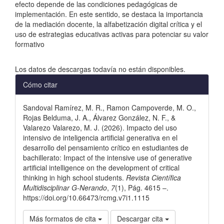
efecto depende de las condiciones pedagógicas de
implementación. En este sentido, se destaca la importancia
de la mediación docente, la alfabetización digital crítica y el
uso de estrategias educativas activas para potenciar su valor
formativo
Descargas
Los datos de descargas todavía no están disponibles.
Detalles
Cómo citar
del
Sandoval Ramírez, M. R., Ramon Campoverde, M. O.,
artículo
Rojas Belduma, J. A., Álvarez González, N. F., &
Valarezo Valarezo, M. J. (2026). Impacto del uso
intensivo de inteligencia artificial generativa en el
desarrollo del pensamiento crítico en estudiantes de
bachillerato: Impact of the intensive use of generative
artificial intelligence on the development of critical
thinking in high school students.
Revista Científica
Multidisciplinar G-Nerando
,
7
(1), Pág. 4615 –.
https://doi.org/10.66473/rcmg.v7i1.1115
Más formatos de cita
Descargar cita