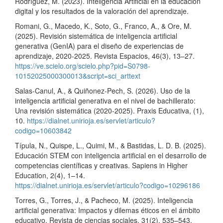
Rodríguez, M. (2023). Inteligencia Artificial en la educación
digital y los resultados de la valoración del aprendizaje.
Romani, G., Macedo, K., Soto, G., Franco, A., & Ore, M.
(2025). Revisión sistemática de inteligencia artificial
generativa (GenIA) para el diseño de experiencias de
aprendizaje, 2020-2025. Revista Espacios, 46(3), 13–27.
https://ve.scielo.org/scielo.php?pid=S0798-
10152025000300013&script=sci_arttext
Salas-Canul, A., & Quiñonez-Pech, S. (2026). Uso de la
inteligencia artificial generativa en el nivel de bachillerato:
Una revisión sistemática (2020-2025). Praxis Educativa, (1),
10.
https://dialnet.unirioja.es/servlet/articulo?
codigo=10603842
Típula, N., Quispe, L., Quimi, M., & Bastidas, L. D. B. (2025).
Educación STEM con inteligencia artificial en el desarrollo de
competencias científicas y creativas. Sapiens in Higher
Education, 2(4), 1–14.
https://dialnet.unirioja.es/servlet/articulo?codigo=10296186
Torres, G., Torres, J., & Pacheco, M. (2025). Inteligencia
artificial generativa: Impactos y dilemas éticos en el ámbito
educativo. Revista de ciencias sociales, 31(2), 535–543.