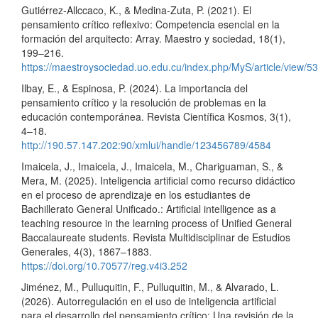
Gutiérrez-Allccaco, K., & Medina-Zuta, P. (2021). El
pensamiento crítico reflexivo: Competencia esencial en la
formación del arquitecto: Array. Maestro y sociedad, 18(1),
199–216.
https://maestroysociedad.uo.edu.cu/index.php/MyS/article/view/5
Ilbay, E., & Espinosa, P. (2024). La importancia del
pensamiento crítico y la resolución de problemas en la
educación contemporánea. Revista Científica Kosmos, 3(1),
4–18.
http://190.57.147.202:90/xmlui/handle/123456789/4584
Imaicela, J., Imaicela, J., Imaicela, M., Chariguaman, S., &
Mera, M. (2025). Inteligencia artificial como recurso didáctico
en el proceso de aprendizaje en los estudiantes de
Bachillerato General Unificado.: Artificial intelligence as a
teaching resource in the learning process of Unified General
Baccalaureate students. Revista Multidisciplinar de Estudios
Generales, 4(3), 1867–1883.
https://doi.org/10.70577/reg.v4i3.252
Jiménez, M., Pulluquitin, F., Pulluquitin, M., & Alvarado, L.
(2026). Autorregulación en el uso de inteligencia artificial
para el desarrollo del pensamiento crítico: Una revisión de la