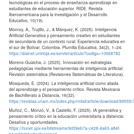
tecnológicas en el proceso de enseñanza-aprendizaje en
estudiantes de educación superior. RIDE. Revista
Iberoamericana para la investigación y el Desarrollo
Educativo, 10(19).
Monroy, A., Trujillo, J., & Márquez, K. (2025). Inteligencia
Artificial Generativa y pensamiento creativo en estudiantes
de secundaria de un contexto rural: Experiencia educativa en
el sur de Bolívar, Colombia. Plumilla Educativa, 34(2), 1–24.
https://dialnet.unirioja.es/servlet/articulo?codigo=10568782
Moreno-Guaicha, J. (2025). Innovación en estrategias
pedagógicas mediante herramientas de inteligencia artificial:
Revisión sistemática (Revisiones Sistemáticas de Literatura).
Mosqueda, E. (2024). La inteligencia artificial como aliada
del aprendizaje y el pensamiento crítico. Revista Mexicana
de Bachillerato a Distancia, 16(32).
https://revistas.unam.mx/index.php/rmbd/article/download/89555
Muñoz, C., Monzó, V., & Castello, F. (2025). IA generativa y
pensamiento crítico en la educación universitaria a distancia:
Desafíos y oportunidades.
https://riunet.upv.es/bitstreams/9d39eb7a-c428-4a63-a84f-
b1ce821bbe0a/download