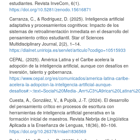
estudiantes. Revista InveCom, 6(1).
https://doi.org/10.5281/zenodo.15616871
Carranza, C., & Rodriguez, D. (2025). Inteligencia artificial
adaptativa y procesamientos cognitivos: Impacto de los
sistemas de retroalimentación inmediata en el desarrollo del
pensamiento critico estudiantil. Star of Sciences
Multidisciplinary Journal, 2(2), 1–14.
https://dialnet.unirioja.es/servlet/articulo?codigo=10515933
CEPAL. (2025). América Latina y el Caribe acelera la
adopción de la inteligencia artificial, aunque con desafíos en
inversión, talento y gobernanza.
https://www.cepal.org/es/comunicados/america-latina-caribe-
acelera-la-adopcion-la-inteligencia-artificial-aunque-
desafios#:~:text=Social%20Media-,Am%C3%A9rica%20Latin
Cuesta, A., González, V., & Pujolà, J.-T. (2024). El desarrollo
del pensamiento crítico en procesos de escritura con
herramientas de inteligencia artificial generativa en la
formación inicial de maestros. Revista Nebrija de Lingüística
Aplicada a la Enseñanza de Lenguas, 18(36), 80–106.
https://doi.org/10.26378/rnlael1836569