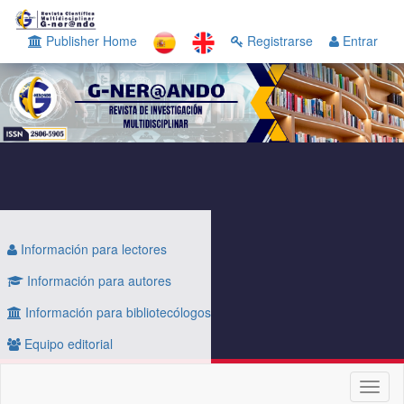
Navegación
principal
Publisher Home
Registrarse
Entrar
Contenido
principal
Barra
lateral
Información para lectores
Información para autores
Información para bibliotecólogos
Equipo editorial
Toggl