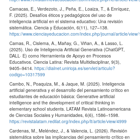
Camacas, E., Verdezoto, J., Peña, E., Loaiza, T., & Enríquez,
F. (2025). Desafíos éticos y pedagógicos del uso de
inteligencia artificial en el sistema educativo: Una revisión
sistemática. Ciencia y Educación, 6(11), 127–138.
https://www.cienciayeducacion.com/index.php/journal/article/view
Camas, R., Cislema, A., Mañay, G., Viñan, A., & Lasso, L.
(2025). Uso de Inteligencia Artificial Generativa (ChatGPT,
DALL· E) como Herramienta de Apoyo en Procesos
Educativos. Ciencia Latina: Revista Multidisciplinar, 9(3),
9405–9414.
https://dialnet.unirioja.es/servlet/articulo?
codigo=10317599
Cambo, N., Poaquiza, M., & Jaque, M. (2025). Inteligencia
artificial generativa y el desarrollo del pensamiento crítico en
estudiantes de educación básica: Generative artificial
intelligence and the development of critical thinking in
elementary school students. LATAM Revista Latinoamericana
de Ciencias Sociales y Humanidades, 6(6), 1586–1598.
https://revistalatam.redilat.org/index.php/lt/article/view/4999
Cardenas, M., Meléndez, J., & Valencia, L. (2026). Revisión
sistemática sobre las implicancias del pensamiento crítico en