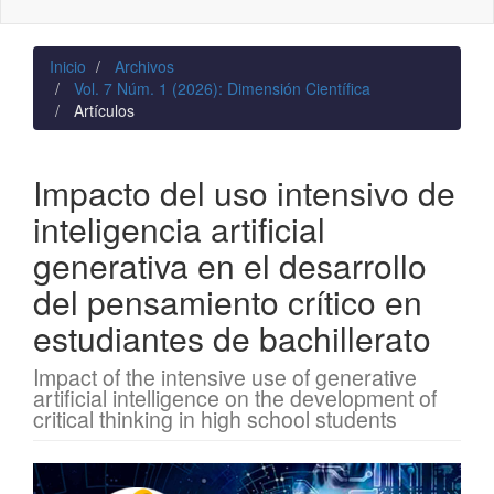
naviga
Inicio
Archivos
Vol. 7 Núm. 1 (2026): Dimensión Científica
Artículos
Impacto del uso intensivo de
inteligencia artificial
generativa en el desarrollo
del pensamiento crítico en
estudiantes de bachillerato
Impact of the intensive use of generative
artificial intelligence on the development of
critical thinking in high school students
Barra