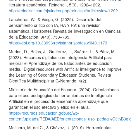
literatura académica. Reincisol., 5(9), 1292–1292.
http://reincisol.com/ojs/index.php/reincisol/article/view/1292
Lancheros, W., & Vesga, G. (2025). Desarrollo del
pensamiento crítico con IA, RA Y RV: una revisión
sistemática. Horizontes Revista de Investigación en Ciencias
de la Educación, 9(40), 753–765.
https://doi.org/10.33996/revistahorizontes.v9i40.1173
Merino, D., Rojas, J., Gutiérrez, L., Suárez, L., & Páez, M.
(2023). Recursos digitales con Inteligencia Artificial para
mejorar el Aprendizaje de los Estudiantes de educación
media.: Digital resources with Artificial Intelligence to improve
the Learning of Secondary Education Students. Revista
Científica Multidisciplinar G-Nerando, 4(2).
Ministerio de Educación del Ecuador. (2024). Orientaciones
para el uso pedagógico de herramientas de Inteligencia
Artificial en el proceso de enseñanza aprendizaje que
garanticen el uso efectivo y ético en el aula.
https://recursos.educacion.gob.ec/wp-
content/uploads/REDA/AED/orientaciones_uso_pedag%C3%B3gic
Molinero, M. del C., & Chávez, U. (2019). Herramientas