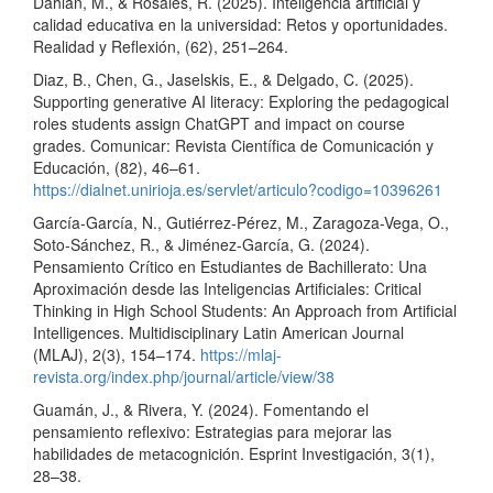
Dahlan, M., & Rosales, R. (2025). Inteligencia artificial y
calidad educativa en la universidad: Retos y oportunidades.
Realidad y Reflexión, (62), 251–264.
Diaz, B., Chen, G., Jaselskis, E., & Delgado, C. (2025).
Supporting generative AI literacy: Exploring the pedagogical
roles students assign ChatGPT and impact on course
grades. Comunicar: Revista Científica de Comunicación y
Educación, (82), 46–61.
https://dialnet.unirioja.es/servlet/articulo?codigo=10396261
García-García, N., Gutiérrez-Pérez, M., Zaragoza-Vega, O.,
Soto-Sánchez, R., & Jiménez-García, G. (2024).
Pensamiento Crítico en Estudiantes de Bachillerato: Una
Aproximación desde las Inteligencias Artificiales: Critical
Thinking in High School Students: An Approach from Artificial
Intelligences. Multidisciplinary Latin American Journal
(MLAJ), 2(3), 154–174.
https://mlaj-
revista.org/index.php/journal/article/view/38
Guamán, J., & Rivera, Y. (2024). Fomentando el
pensamiento reflexivo: Estrategias para mejorar las
habilidades de metacognición. Esprint Investigación, 3(1),
28–38.