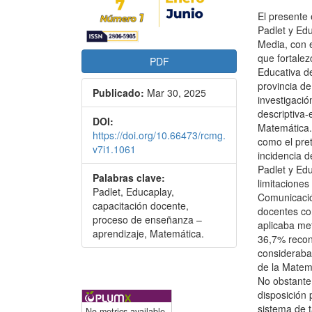
El presente 
Padlet y Ed
Media, con e
que fortale
PDF
Educativa d
provincia d
Publicado:
Mar 30, 2025
investigació
descriptiva-
DOI:
Matemática.
https://doi.org/10.66473/rcmg.
como el pret
v7i1.1061
incidencia d
Padlet y Edu
Palabras clave:
limitaciones
Padlet, Educaplay,
Comunicació
capacitación docente,
docentes co
proceso de enseñanza –
aplicaba met
aprendizaje, Matemática.
36,7% recon
consideraba
de la Matemá
No obstante,
disposición
sistema de t
No metrics available.