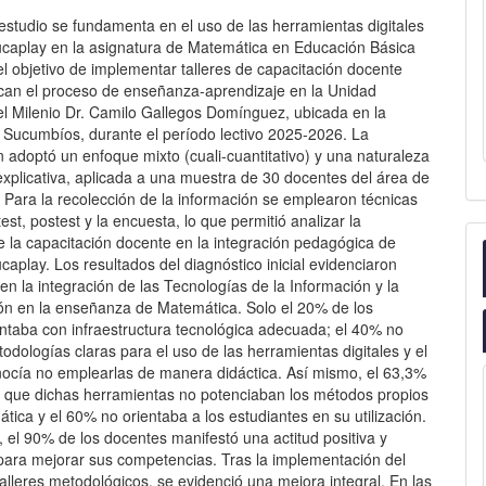
estudio se fundamenta en el uso de las herramientas digitales
ucaplay en la asignatura de Matemática en Educación Básica
l objetivo de implementar talleres de capacitación docente
zcan el proceso de enseñanza-aprendizaje en la Unidad
el Milenio Dr. Camilo Gallegos Domínguez, ubicada en la
e Sucumbíos, durante el período lectivo 2025-2026. La
n adoptó un enfoque mixto (cuali-cuantitativo) y una naturaleza
explicativa, aplicada a una muestra de 30 docentes del área de
 Para la recolección de la información se emplearon técnicas
est, postest y la encuesta, lo que permitió analizar la
e la capacitación docente en la integración pedagógica de
caplay. Los resultados del diagnóstico inicial evidenciaron
 en la integración de las Tecnologías de la Información y la
n en la enseñanza de Matemática. Solo el 20% de los
ntaba con infraestructura tecnológica adecuada; el 40% no
odologías claras para el uso de las herramientas digitales y el
ocía no emplearlas de manera didáctica. Así mismo, el 63,3%
 que dichas herramientas no potenciaban los métodos propios
tica y el 60% no orientaba a los estudiantes en su utilización.
 el 90% de los docentes manifestó una actitud positiva y
 para mejorar sus competencias. Tras la implementación del
alleres metodológicos, se evidenció una mejora integral. En las