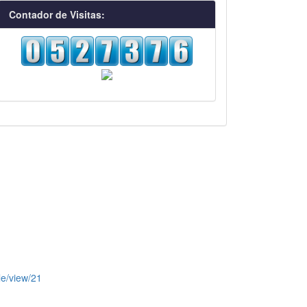
visitas
Contador de Visitas:
le/view/21