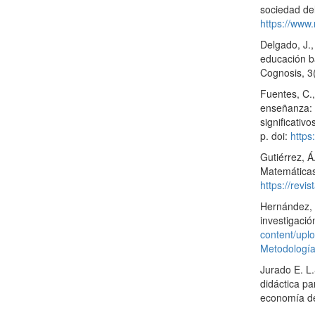
sociedad del
https://www
Delgado, J., 
educación b
Cognosis, 3(
Fuentes, C.,
enseñanza: 
significativ
p. doi:
https
Gutiérrez, Á
Matemáticas
https://revi
Hernández, 
investigaci
content/up
Metodologí
Jurado E. L
didáctica pa
economía de 