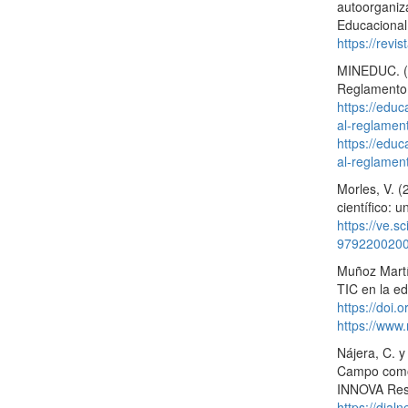
autoorganiza
Educacional
https://revi
MINEDUC. (2
Reglamento 
https://edu
al-reglament
https://edu
al-reglament
Morles, V. 
científico: 
https://ve.s
979220020
Muñoz Martín
TIC en la ed
https://doi
https://www
Nájera, C. y
Campo como 
INNOVA Rese
https://dial