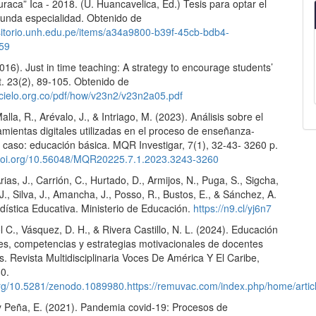
raca” Ica - 2018. (U. Huancavelica, Ed.) Tesis para optar el
egunda especialidad. Obtenido de
ositorio.unh.edu.pe/items/a34a9800-b39f-45cb-bdb4-
59
016). Just in time teaching: A strategy to encourage students’
 23(2), 89-105. Obtenido de
scielo.org.co/pdf/how/v23n2/v23n2a05.pdf
alla, R., Arévalo, J., & Intriago, M. (2023). Análisis sobre el
mientas digitales utilizadas en el proceso de enseñanza-
 caso: educación básica. MQR Investigar, 7(1), 32-43- 3260 p.
/doi.org/10.56048/MQR20225.7.1.2023.3243-3260
rias, J., Carrión, C., Hurtado, D., Armijos, N., Puga, S., Sigcha,
 J., Silva, J., Amancha, J., Posso, R., Bustos, E., & Sánchez, A.
dística Educativa. Ministerio de Educación.
https://n9.cl/yj6n7
l C., Vásquez, D. H., & Rivera Castillo, N. L. (2024). Educación
les, competencias y estrategias motivacionales de docentes
os. Revista Multidisciplinaria Voces De América Y El Caribe,
80.
.org/10.5281/zenodo.1089980.https://remuvac.com/index.php/home/artic
y Peña, E. (2021). Pandemia covid-19: Procesos de