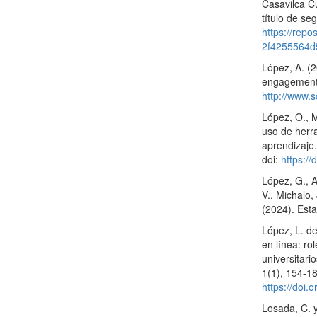
Casavilca Cu
título de s
https://rep
2f4255564d
López, A. (2
engagement.
http://www.
López, O., M
uso de herra
aprendizaje.
doi:
https:/
López, G., A
V., Michalo,
(2024). Esta
López, L. de
en línea: ro
universitari
1(1), 154-1
https://doi
Losada, C. 