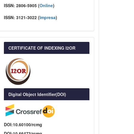
ISSN:
2806-5905 (
Online
)
ISSN:
3121-3022
(
I
mpresa
)
CERTIFICATE OF INDEXING I2OR
Digital Object Identifier(DOI)
DOI:10.60100/rcmg
DOI:10.66473/rcmg