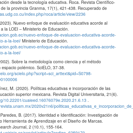
ción desde la tecnología educativa. Roca. Revista Científico-
 de la provincia Granma, 17(1), 421-438. Recuperado de
stas.udg.co.cu/index.php/roca/article/view/2236
023). Nuevo enfoque de evaluación educativa acorde al
a la LOEI – Ministerio de Educación.
cacion.gob.ec/nuevo-enfoque-de-evaluacion-educativa-acorde-
o-a-la-loei/
Ministerio de Educación.
cacion.gob.ec/nuevo-enfoque-de-evaluacion-educativa-acorde-
o-a-la-loei/
(2002). Sobre la metodología como ciencia y el método
un espacio polémico. SciELO, 37-38.
cielo.org/scielo.php?script=sci_arttext&pid=S0798-
00100006
ez, M. (2020). Políticas educativas e incorporación de las
ucación superior mexicana. Revista Digital Universitaria, 21(6).
.org/10.22201/cuaieed.16076079e.2020.21.6.13
.
.revista.unam.mx/2020v21n6/politicas_educativas_e_incorporacion_de
 Paredes, B. (2017). Identidad e Identificación: Investigación de
Herramienta de Aprendizaje en el Diseño de Marcas.
arch Journal, 2 (10.1), 155-164.
net.unirioja.es/servlet/articulo?codigo=6259170