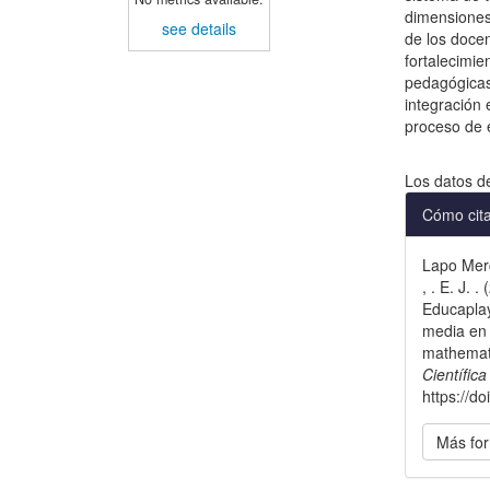
dimensiones 
see details
de los docen
fortalecimie
pedagógicas
integración 
proceso de 
Descargas
Los datos d
Detal
Cómo cit
del
Lapo Merc
artícu
, . E. J. 
Educaplay
media en 
mathemati
Científic
https://d
Más for