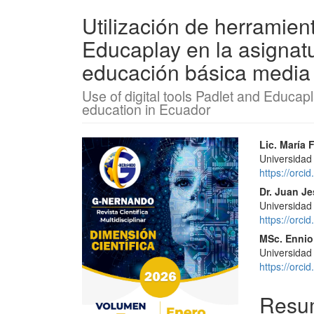
Utilización de herramient
Educaplay en la asignat
educación básica media
Use of digital tools Padlet and Educap
education in Ecuador
Barra
Conte
Lic. María
Universidad
lateral
princi
https://orc
del
del
Dr. Juan J
Universidad
artículo
artícu
https://orc
MSc. Ennio
Universidad
https://orc
Resu