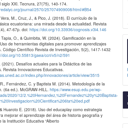
 siglo XXI. Tecnura, 27(75), 140-174.
.redalyc.org/journal/2570/257074909008/html/#B54
Vera, M., Cruz, J., & Pico, J. (2018). El currículo de la
ásica ecuatoriana: una mirada desde la actualidad. Revista
4), 47-67p. doi:
https://doi.org/10.33936/cognosis.v3i4.146
 Tapia, O., & Quimbita, W. (2024). Gamificación en la
Uso de herramientas digitales para promover aprendizajes
os. Código Científico Revista de Investigación, 5(2), 1417-1432
://doi.org/10.55813/gaea/ccri/v5/n2/591
. (2021). Desafíos actuales para la Didáctica de las
. Revista Innovaciones Educativas.
stas.uned.ac.cr/index.php/innovaciones/article/view/3515
R., Fernández, C. y Baptista M. (2014). Metodología de la
ón. (6a ed.). McGRAW-HILL.
https://www.esup.edu.pe/wp-
loads/2020/12/2.%20Hernandez,%20Fernandez%20y%20Baptista-
a%20Investigacion%20Cientifica%206ta%20ed.pdf
.& Huaroto E. (2018). Uso del educaplay como estrategia
ra mejorar el aprendizaje del área de historia geografía y
la Institución Educativa “Alberto