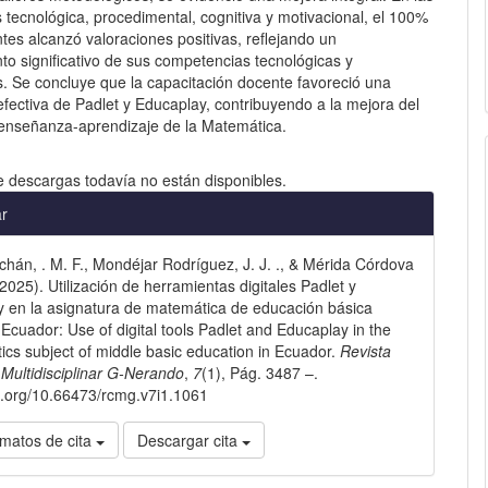
tecnológica, procedimental, cognitiva y motivacional, el 100%
tes alcanzó valoraciones positivas, reflejando un
nto significativo de sus competencias tecnológicas y
. Se concluye que la capacitación docente favoreció una
efectiva de Padlet y Educaplay, contribuyendo a la mejora del
enseñanza-aprendizaje de la Matemática.
e descargas todavía no están disponibles.
les
ar
hán, . M. F., Mondéjar Rodríguez, J. J. ., & Mérida Córdova
lo
. (2025). Utilización de herramientas digitales Padlet y
 en la asignatura de matemática de educación básica
Ecuador: Use of digital tools Padlet and Educaplay in the
cs subject of middle basic education in Ecuador.
Revista
a Multidisciplinar G-Nerando
,
7
(1), Pág. 3487 –.
oi.org/10.66473/rcmg.v7i1.1061
matos de cita
Descargar cita