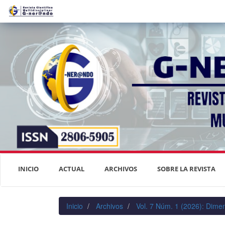
Navegación
principal
Contenido
principal
Barra
lateral
INICIO
ACTUAL
ARCHIVOS
SOBRE LA REVISTA
Inicio
Archivos
Vol. 7 Núm. 1 (2026): Dimen