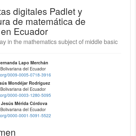
as digitales Padlet y
EQUIPO EDITORIAL
ura de matemática de
 en Ecuador
PROTOCOLO DE INTEROPERABILIDAD
lay in the mathematics subject of middle basic
¿CÓMO REGISTRARSE?
CONTACTO
nido
 Fernanda Lapo Merchán
 Bolivariana del Ecuador
pal
id.org/0009-0005-0718-3916
ENVÍOS
esús Mondéjar Rodríguez
 Bolivariana del Ecuador
REGISTRARSE
lo
id.org/0000-0003-1280-5095
 Jesús Mérida Córdova
ENTRAR
 Bolivariana del Ecuador
id.org/0000-0001-5091-5522
men