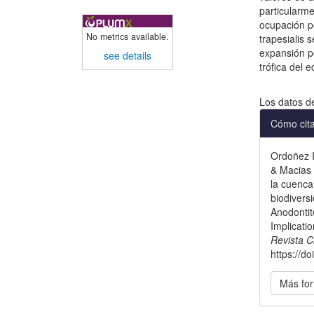
particularm
ocupación po
No metrics available.
trapesialis 
expansión p
see details
trófica del 
Descargas
Los datos d
Detal
Cómo cit
del
Ordoñez Ig
artícu
& Macias 
la cuenca
biodivers
Anodontit
Implicati
Revista C
https://d
Más for