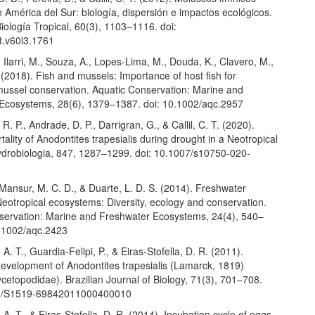
 América del Sur: biología, dispersión e impactos ecológicos.
iología Tropical, 60(3), 1103–1116. doi:
t.v60i3.1761
 Ilarri, M., Souza, A., Lopes-Lima, M., Douda, K., Clavero, M.,
(2018). Fish and mussels: Importance of host fish for
mussel conservation. Aquatic Conservation: Marine and
Ecosystems, 28(6), 1379–1387. doi: 10.1002/aqc.2957
R. P., Andrade, D. P., Darrigran, G., & Callil, C. T. (2020).
ality of Anodontites trapesialis during drought in a Neotropical
Hydrobiologia, 847, 1287–1299. doi: 10.1007/s10750-020-
 Mansur, M. C. D., & Duarte, L. D. S. (2014). Freshwater
eotropical ecosystems: Diversity, ecology and conservation.
servation: Marine and Freshwater Ecosystems, 24(4), 540–
0.1002/aqc.2423
A. T., Guardia-Felipi, P., & Eiras-Stofella, D. R. (2011).
evelopment of Anodontites trapesialis (Lamarck, 1819)
ycetopodidae). Brazilian Journal of Biology, 71(3), 701–708.
90/S1519-69842011000400010
 A. T., & Eiras-Stofella, D. R. (2014). Incubation cycle of eggs