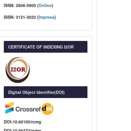
ISSN:
2806-5905 (
Online
)
ISSN:
3121-3022
(
I
mpresa
)
CERTIFICATE OF INDEXING I2OR
Digital Object Identifier(DOI)
DOI:10.60100/rcmg
DOI:10.66473/rcmg