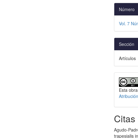
Número
Vol. 7 Nú
Sección
Artículos
Esta obra
Atribució
Citas
Agudo-Padró
trapesialis 