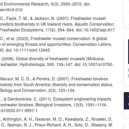
nd Environmental Research, 5(3), 2565–2572. doi:
jaerv5n3-012
 C., Fayle, T. M., & Jackson, N. (2007). Freshwater mussel
edicts biodiversity in UK lowland rivers. Aquatic Conservation:
Freshwater Ecosystems, 17(6), 554–564. doi: 10.1002/aqc.817
 C., et al. (2023). Freshwater mussel conservation: A global
 of emerging threats and opportunities. Conservation Letters,
45. doi: 10.1111/conl.12945
 (2008). Global diversity of freshwater mussels (Mollusca:
 freshwater. Hydrobiologia, 595, 139–147. doi: 10.1007/s10750-
., Mansur, M. C. D., & Pereira, D. (2007). Freshwater bivalves
ivalvia) from South America: diversity and conservation status.
 Biology and Conservation, 2(3), 123–134.
G., & Damborenea, C. (2011). Ecosystem engineering impacts
freshwater bivalves. Biological Invasions, 13(5), 1091–1104.
7/s10530-011-9957-1
 Arthington, A. H., Gessner, M. O., Kawabata, Z., Knowler, D.
 C., Naiman, R. J., Prieur-Richard, A. H., Soto, D., Stiassny, M.