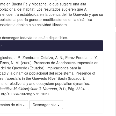
ente en Buena Fe y Mocache, lo que sugiere una alta
blacional del hábitat. Los resultados sugieren que A.
se encuentra establecida en la cuenca del río Quevedo y que su
oblacional podría generar modificaciones en la dinámica
ecosistema debido a su actividad filtradora
e descargas todavía no están disponibles.
les
ar
lesias, J. P., Zambrano Ostaiza, A. N., Perez Peralta , J. Y.,
lo
Pisco, N. M. (2026). Presencia de Anodontites trapesialis en
 del río Quevedo (Ecuador): implicaciones para la
idad y la dinámica poblacional del ecosistema: Presence of
es trapesialis in the Quevedo River Basin (Ecuador):
ons for biodiversity and ecosystem population dynamics.
ientífica Multidisciplinar G-Nerando
,
7
(1), Pág. 3324 –.
oi.org/10.66473/rcmg.v7i1.1057
matos de cita
Descargar cita