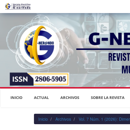
Navegación
principal
Contenido
principal
Barra
lateral
INICIO
ACTUAL
ARCHIVOS
SOBRE LA REVISTA
Inicio
Archivos
Vol. 7 Núm. 1 (2026): Dimen