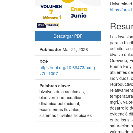
Universidad
https://orc
Resu
Descargar PDF
Las invasio
para la biod
estudio se e
Publicado:
Mar 21, 2026
bivalvo dulc
Quevedo, Ec
DOI:
Buena Fe y 
https://doi.org/10.66473/rcmg.
afluentes de
v7i1.1057
individuos,
reproductiv
Palabras clave:
relativamen
bivalvos dulceacuícolas,
temperatura 
biodiversidad acuática,
mg/L), valo
dinámica poblacional,
desarrollo d
ecosistemas fluviales,
evidenció di
sistemas fluviales tropicales
entre los si
saturación p
valores de 