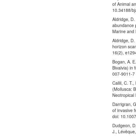
of Animal a
10.34188/b
Aldridge, D.
abundance pr
Marine and 
Aldridge, D.
horizon scan
16(2), e129
Bogan, A. E.
Bivalvia) in
007-9011-7
Callil, C. T
(Mollusca: B
Neotropical
Darrigran, 
of invasive 
doi: 10.100
Dudgeon, D.,
J., Lévêque,