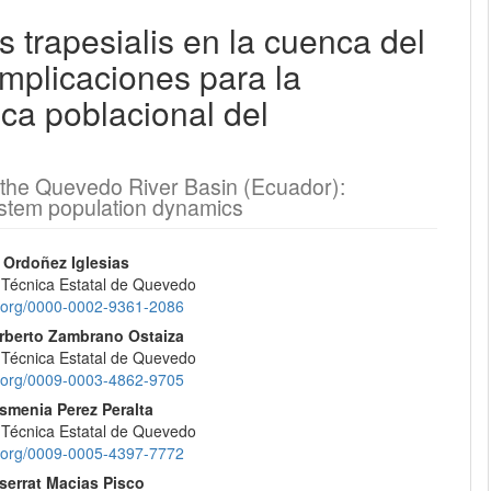
 trapesialis en la cuenca del
EQUIPO EDITORIAL
mplicaciones para la
ica poblacional del
PROTOCOLO DE INTEROPERABILIDAD
¿CÓMO REGISTRARSE?
n the Quevedo River Basin (Ecuador):
system population dynamics
CONTACTO
nido
 Ordoñez Iglesias
ENVÍOS
 Técnica Estatal de Quevedo
pal
id.org/0000-0002-9361-2086
REGISTRARSE
rberto Zambrano Ostaiza
 Técnica Estatal de Quevedo
lo
id.org/0009-0003-4862-9705
ENTRAR
smenia Perez Peralta
 Técnica Estatal de Quevedo
id.org/0009-0005-4397-7772
errat Macias Pisco