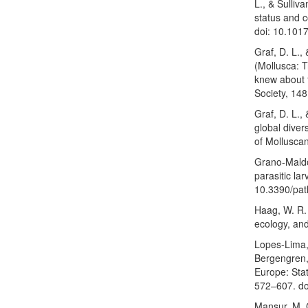
L., & Sulliv
status and c
doi: 10.10
Graf, D. L.,
(Mollusca: 
knew about 
Society, 14
Graf, D. L.,
global diver
of Mollusca
Grano-Maldon
parasitic la
10.3390/pa
Haag, W. R. 
ecology, an
Lopes-Lima, 
Bergengren, 
Europe: Stat
572–607. do
Mansur, M. C