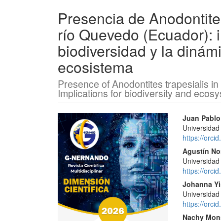
Presencia de Anodontites
río Quevedo (Ecuador): i
biodiversidad y la dinám
ecosistema
Presence of Anodontites trapesialis i
Implications for biodiversity and eco
Barra
Conte
Juan Pablo
Universidad
lateral
princi
https://orc
del
del
Agustín No
Universidad
artículo
artícu
https://orc
Johanna Yi
Universidad
https://orc
Nachy Mons