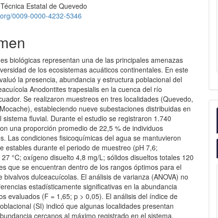
 Técnica Estatal de Quevedo
id.org/0009-0000-4232-5346
men
nes biológicas representan una de las principales amenazas
iversidad de los ecosistemas acuáticos continentales. En este
valuó la presencia, abundancia y estructura poblacional del
eacuícola Anodontites trapesialis en la cuenca del río
uador. Se realizaron muestreos en tres localidades (Quevedo,
Mocache), estableciendo nueve subestaciones distribuidas en
l sistema fluvial. Durante el estudio se registraron 1.740
 con una proporción promedio de 22,5 % de individuos
os. Las condiciones fisicoquímicas del agua se mantuvieron
te estables durante el periodo de muestreo (pH 7,6;
27 °C; oxígeno disuelto 4,8 mg/L; sólidos disueltos totales 120
res que se encuentran dentro de los rangos óptimos para el
e bivalvos dulceacuícolas. El análisis de varianza (ANOVA) no
ferencias estadísticamente significativas en la abundancia
tios evaluados (F = 1,65; p > 0,05). El análisis del índice de
oblacional (SI) indicó que algunas localidades presentan
abundancia cercanos al máximo registrado en el sistema,