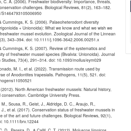
an, C. A. (2006). Freshwater biodiversity: Importance, threats,
onservation challenges. Biological Reviews, 81(2), 163–182.
17/S1464793105006950
 & Cummings, K. S. (2006). Palaeoheterodont diversity
Trigonioida + Unionoida): What we know and what we wish we
freshwater mussel evolution. Zoological Journal of the Linnean
8(3), 343–394. doi: 10.1111/j.1096-3642.2006.00251.x
 & Cummings, K. S. (2007). Review of the systematics and
sity of freshwater mussel species (Bivalvia: Unionoida). Journal
n Studies, 73(4), 291–314. doi: 10.1093/mollus/eym029
ado, M. I., et al. (2022). Transmission route used by
rvae of Anodontites trapesialis. Pathogens, 11(5), 521. doi:
thogens11050521
(2012). North American freshwater mussels: Natural history,
d conservation. Cambridge University Press.
M., Sousa, R., Geist, J., Aldridge, D. C., Araujo, R.,
J., et al. (2017). Conservation status of freshwater mussels in
e of the art and future challenges. Biological Reviews, 92(1),
i: 10.1111/brv.12244
. D., Pereira, D., & Callil, C. T. (2012). Moluscos límnicos