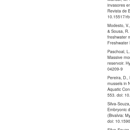
invasores en
Revista de B
10.15517/rb
Modesto, V.,
& Sousa, R. 
freshwater 
Freshwater 
Paschoal, L. 
Massive mort
reservoir. 
04209-9
Pereira, D.,
mussels in N
Aquatic Con
553. doi: 1
Silva-Souza, 
Embryonic d
(Bivalvia: M
doi: 10.15
Silva-Souza,