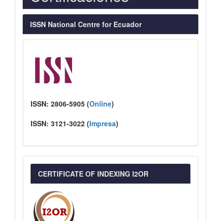
ISSN National Centre for Ecuador
ISSN:
2806-5905 (
Online
)
ISSN:
3121-3022
(
I
mpresa
)
CERTIFICATE OF INDEXING I2OR