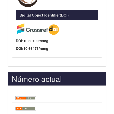
Digital Object Identifier(DOI)
DOI:10.60100/rcmg
DOI:10.66473/rcmg
Número actual