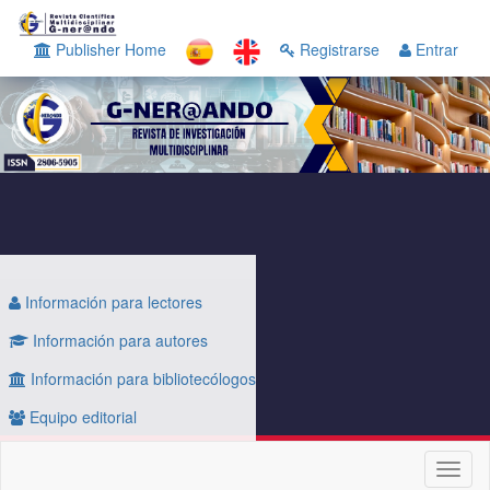
Navegación
principal
Publisher Home
Registrarse
Entrar
Contenido
principal
Barra
lateral
Información para lectores
Información para autores
Información para bibliotecólogos
Equipo editorial
Toggl