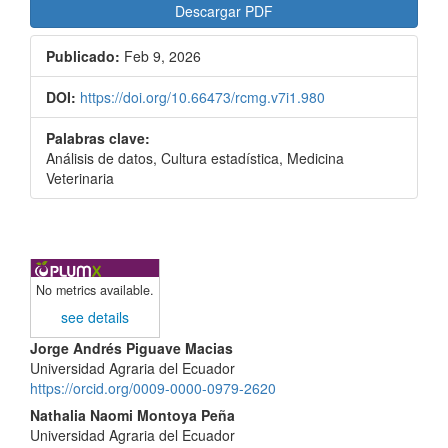
Descargar PDF
Publicado:
Feb 9, 2026
DOI:
https://doi.org/10.66473/rcmg.v7i1.980
Palabras clave:
Análisis de datos, Cultura estadística, Medicina
Veterinaria
No metrics available.
see details
Contenido
Jorge Andrés Piguave Macias
Universidad Agraria del Ecuador
principal
https://orcid.org/0009-0000-0979-2620
del
Nathalia Naomi Montoya Peña
Universidad Agraria del Ecuador