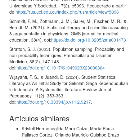
Universidad Y Sociedad, 17(2), e5096. Recuperado a partir
de
https://rus.ucf.edu.cu/index.php/rus/article/view/5096
Schmidt, F. M., Zottmann, J. M., Sailer, M., Fischer, M. R., &
Berndt, M. (2021). Statistical literacy and scientific reasoning
& argumentation in physicians. GMS journal for medical
education, 38(4). doi:
https://dx.doi.org/10.3205/zma001473
Stratton, S. J. (2023). Population sampling: Probability and
non-probability techniques. Prehospital and Disaster
Medicine, 38(2), 147-148.
doi:
https://doi.org/10.1017/S1049023X23000304
Wijayanti, P. S., & Juandi, D. (2024). Student Statistical
Literacy as An Initial Study for Sekolah Siaga Kependudukan
in Indonesia: A Systematic Literature Review. Jurnal
Paedagogy, 11(2), 353-363.
doi:
https://doi.org/10.33394/jp.v11i2.9217
.
Artículos similares
Kristell Hermenegilda Mora Caiza, María Paula
Pallasco Cortez, Orlando Mauricio Quishpe Erazo ,