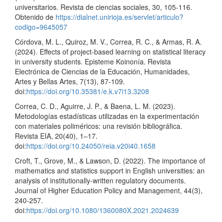
universitarios. Revista de ciencias sociales, 30, 105-116.
Obtenido de
https://dialnet.unirioja.es/servlet/articulo?
codigo=9645057
Córdova, M. L., Quiroz, M. V., Correa, R. C., & Armas, R. A.
(2024). Effects of project-based learning on statistical literacy
in university students. Episteme Koinonía. Revista
Electrónica de Ciencias de la Educación, Humanidades,
Artes y Bellas Artes, 7(13), 87-109.
doi:
https://doi.org/10.35381/e.k.v7i13.3208
Correa, C. D., Aguirre, J. P., & Baena, L. M. (2023).
Metodologías estadísticas utilizadas en la experimentación
con materiales poliméricos: una revisión bibliográfica.
Revista EIA, 20(40), 1–17.
doi:
https://doi.org/10.24050/reia.v20i40.1658
Croft, T., Grove, M., & Lawson, D. (2022). The importance of
mathematics and statistics support in English universities: an
analysis of institutionally-written regulatory documents.
Journal of Higher Education Policy and Management, 44(3),
240-257.
doi:
https://doi.org/10.1080/1360080X.2021.2024639