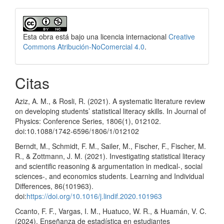
Esta obra está bajo una licencia internacional
Creative
Commons Atribución-NoComercial 4.0
.
Citas
Aziz, A. M., & Rosli, R. (2021). A systematic literature review
on developing students’ statistical literacy skills. In Journal of
Physics: Conference Series, 1806(1), 012102.
doi:10.1088/1742-6596/1806/1/012102
Berndt, M., Schmidt, F. M., Sailer, M., Fischer, F., Fischer, M.
R., & Zottmann, J. M. (2021). Investigating statistical literacy
and scientific reasoning & argumentation in medical-, social
sciences-, and economics students. Learning and Individual
Differences, 86(101963).
doi:
https://doi.org/10.1016/j.lindif.2020.101963
Ccanto, F. F., Vargas, I. M., Huatuco, W. R., & Huamán, V. C.
(2024). Enseñanza de estadística en estudiantes