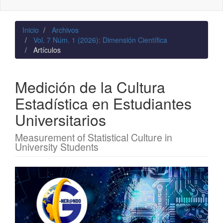
naviga
Inicio
Archivos
Vol. 7 Núm. 1 (2026): Dimensión Científica
Artículos
Medición de la Cultura
Estadística en Estudiantes
Universitarios
Measurement of Statistical Culture in
University Students
Barra
lateral
del