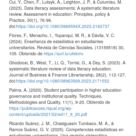
Cui, Y., Chen, F., Lutsyk, A., Leighton, J. P., & Cutumisu, M.
(2023). Data literacy assessments: A systematic literature
review. Assessment in education: Principles, policy &
Practice, 30(1), 76-96.
doi:
https://doi.org/10.1080/0969594X.2023.2182737
Flores, F., Menacho, I., Yupanqui, W. R., & Dávila, V. C.
(2024). Enseñanza de estadística en estudiantes
universitarios. Revista de Ciencias Sociales, (13159518) 30,
105. Obtenido de
https://surl.lu/ufekmv
Ghodoosi, B., West, T., Li, Q., Torrisi, G., & Dey, S. (2023). A
systematic literature review of data literacy education.
Journal of Business & Finance Librarianship, 28(2), 112-127.
doi:
https://doi.org/10.1080/08963568.2023.2171552
Palma, A. (2020). Student participation in higher education
governance and institutional quality. Techniques,
Methodologies and Quality, 11(1), 9-20. Obtenido de
https://publicacoes.riqual.org/wp-
content/uploads/2021/02/ed11_9_20.pdf
Ricardo Suárez, J. M., Chasiguasín Tumbaco, M. A., &
Ramos Suárez, G. V. (2025). Competencias estadísticas en
estudiantes universitarios. Una revisión sistemática.