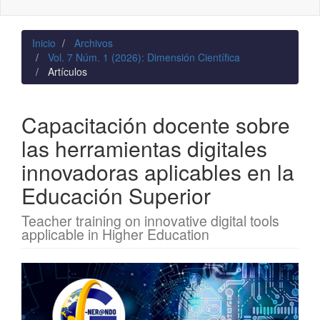
naviga
Inicio
Archivos
Vol. 7 Núm. 1 (2026): Dimensión Científica
Artículos
Capacitación docente sobre
las herramientas digitales
innovadoras aplicables en la
Educación Superior
Teacher training on innovative digital tools
applicable in Higher Education
Barra
lateral