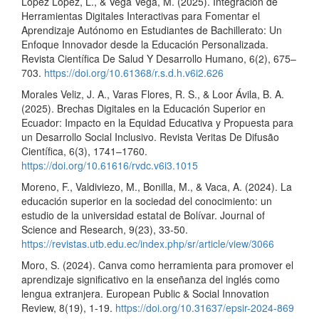
López López, L., & Vega Vega, M. (2025). Integración de
Herramientas Digitales Interactivas para Fomentar el
Aprendizaje Autónomo en Estudiantes de Bachillerato: Un
Enfoque Innovador desde la Educación Personalizada.
Revista Científica De Salud Y Desarrollo Humano, 6(2), 675–
703.
https://doi.org/10.61368/r.s.d.h.v6i2.626
Morales Veliz, J. A., Varas Flores, R. S., & Loor Ávila, B. A.
(2025). Brechas Digitales en la Educación Superior en
Ecuador: Impacto en la Equidad Educativa y Propuesta para
un Desarrollo Social Inclusivo. Revista Veritas De Difusão
Científica, 6(3), 1741–1760.
https://doi.org/10.61616/rvdc.v6i3.1015
Moreno, F., Valdiviezo, M., Bonilla, M., & Vaca, A. (2024). La
educación superior en la sociedad del conocimiento: un
estudio de la universidad estatal de Bolívar. Journal of
Science and Research, 9(23), 33-50.
https://revistas.utb.edu.ec/index.php/sr/article/view/3066
Moro, S. (2024). Canva como herramienta para promover el
aprendizaje significativo en la enseñanza del inglés como
lengua extranjera. European Public & Social Innovation
Review, 8(19), 1-19.
https://doi.org/10.31637/epsir-2024-869