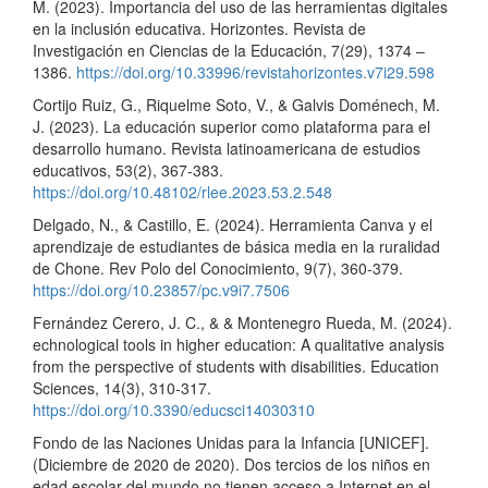
M. (2023). Importancia del uso de las herramientas digitales
en la inclusión educativa. Horizontes. Revista de
Investigación en Ciencias de la Educación, 7(29), 1374 –
1386.
https://doi.org/10.33996/revistahorizontes.v7i29.598
Cortijo Ruiz, G., Riquelme Soto, V., & Galvis Doménech, M.
J. (2023). La educación superior como plataforma para el
desarrollo humano. Revista latinoamericana de estudios
educativos, 53(2), 367-383.
https://doi.org/10.48102/rlee.2023.53.2.548
Delgado, N., & Castillo, E. (2024). Herramienta Canva y el
aprendizaje de estudiantes de básica media en la ruralidad
de Chone. Rev Polo del Conocimiento, 9(7), 360-379.
https://doi.org/10.23857/pc.v9i7.7506
Fernández Cerero, J. C., & & Montenegro Rueda, M. (2024).
echnological tools in higher education: A qualitative analysis
from the perspective of students with disabilities. Education
Sciences, 14(3), 310-317.
https://doi.org/10.3390/educsci14030310
Fondo de las Naciones Unidas para la Infancia [UNICEF].
(Diciembre de 2020 de 2020). Dos tercios de los niños en
edad escolar del mundo no tienen acceso a Internet en el