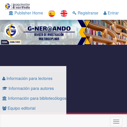
Navegación
principal
Publisher Home
Registrarse
Entrar
Contenido
principal
Barra
lateral
Información para lectores
Información para autores
Información para bibliotecólogos
Equipo editorial
Toggl