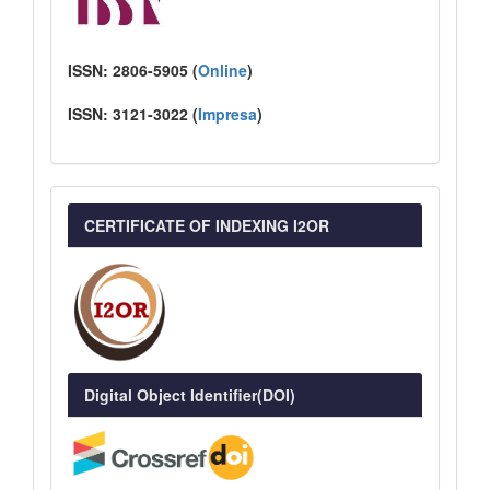
ISSN:
2806-5905 (
Online
)
ISSN:
3121-3022
(
I
mpresa
)
CERTIFICATE OF INDEXING I2OR
Digital Object Identifier(DOI)