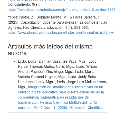
Conocimiento, 9(9).
https://polodelconocimiento.com/ojs/index.php/es/article/view/792
Yépez Pastor, Z., Delgado Monte, M., & Pérez Barrera, H.
(2025). Capacitación docente para mejorar las competencias
digitales. Rev Ciencia y Educación, 6(1), 551-563.
https://www.cienciayeducacion.com/index.php/journal/article/view
Artículos más leídos del mismo
autor/a
Lcdo. Edgar Damian Basantes Vaca, Mgs., Lcdo.
Rafael Thomas Muñoz Calle, Mgs., Lcdo. Wilson
Andrés Pacheco Zhuzhingo, Mgs., Lcda. María
Victoria Coronel Urgiles, Mgs., Lcda. Jeidy Sofía
Huatatoca Licuy, Mgs. , Lcdo. Jorge Luis Molina Lema,
Mgs.,
Integración de simulaciones interactivas en un
entorno digital educativo para el fortalecimiento de la
competencia matemática en estudiantes de
bachillerato
,
Revista Científica Multidisciplinar G-
nerando: Vol. 7 Núm. 1 (2026): Dimensión Científica