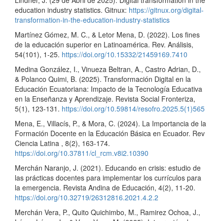
education industry statistics. Gitnux:
https://gitnux.org/digital-
transformation-in-the-education-industry-statistics
Martínez Gómez, M. C., & Letor Mena, D. (2022). Los fines
de la educación superior en Latinoamérica. Rev. Análisis,
54(101), 1-25.
https://doi.org/10.15332/21459169.7410
Medina González, I., Vinueza Beltran, A., Castro Adrian, D.,
& Polanco Quimi, B. (2025). Transformación Digital en la
Educación Ecuatoriana: Impacto de la Tecnología Educativa
en la Enseñanza y Aprendizaje. Revista Social Fronteriza,
5(1), 123-131.
https://doi.org/10.59814/resofro.2025.5(1)565
Mena, E., Villacís, P., & Mora, C. (2024). La Importancia de la
Formación Docente en la Educación Básica en Ecuador. Rev
Ciencia Latina , 8(2), 163-174.
https://doi.org/10.37811/cl_rcm.v8i2.10390
Merchán Naranjo, J. (2021). Educando en crisis: estudio de
las prácticas docentes para implementar los currículos para
la emergencia. Revista Andina de Educación, 4(2), 11-20.
https://doi.org/10.32719/26312816.2021.4.2.2
Merchán Vera, P., Quito Quichimbo, M., Ramirez Ochoa, J.,