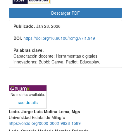
Descargar PDF
Publicado:
Jan 28, 2026
DOI:
https://doi.org/10.60100/rcmg.v7i1.949
Palabras clave:
Capacitación docente; Herramientas digitales
innovadoras; Bubbl; Canva; Padlet; Educaplay.
No metrics available.
see details
Contenido
Lcdo. Jorge Luis Molina Lema, Mgs
Universidad Estatal de Milagro
principal
https://orcid.org/0000-0002-9828-1589
Lcda. Cynthia Marjorie Morales Delgado