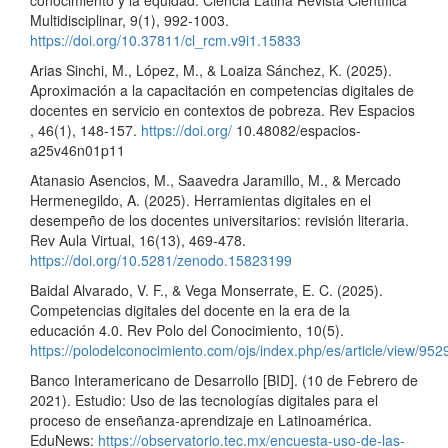
Multidisciplinar, 9(1), 992-1003.
https://doi.org/10.37811/cl_rcm.v9i1.15833
Arias Sinchi, M., López, M., & Loaiza Sánchez, K. (2025).
Aproximación a la capacitación en competencias digitales de
docentes en servicio en contextos de pobreza. Rev Espacios
, 46(1), 148-157.
https://doi.org/
10.48082/espacios-
a25v46n01p11
Atanasio Asencios, M., Saavedra Jaramillo, M., & Mercado
Hermenegildo, A. (2025). Herramientas digitales en el
desempeño de los docentes universitarios: revisión literaria.
Rev Aula Virtual, 16(13), 469-478.
https://doi.org/10.5281/zenodo.15823199
Baidal Alvarado, V. F., & Vega Monserrate, E. C. (2025).
Competencias digitales del docente en la era de la
educación 4.0. Rev Polo del Conocimiento, 10(5).
https://polodelconocimiento.com/ojs/index.php/es/article/view/952
Banco Interamericano de Desarrollo [BID]. (10 de Febrero de
2021). Estudio: Uso de las tecnologías digitales para el
proceso de enseñanza-aprendizaje en Latinoamérica.
EduNews:
https://observatorio.tec.mx/encuesta-uso-de-las-