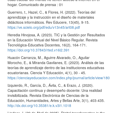
hogar. Comunicado de prensa : 01
Guerrero, t., Hazel, C., & Flores, H. (2022). Teorías del
aprendizaje y la instrucción en el diseño de materiales
didácticos informáticos. Rev Educere, 13(45), 9-15.
https://ve.scielo.org/pdf/edu/v13n45/art08.pdf
Heredia Hinojosa, A. (2023). TIC y la Gestión por Resultados
en la Educación Virtual del Nivel Básico Regular. Revista
Tecnológica-Educativa Docentes, 16(2), 164-171.
https://doi.org/10.37843/rted.v16i2.391
Huacón Carranza, M., Aguirre Alvarado, O., Aguilar
Morocho, E., & Miranda Gavilanes, E. (2023). Análisis de las
teorías de aprendizaje dentro de las instituciones educativas
ecuatorianas. Ciencia Y Educación, 4(1), 30 - 45.
https://cienciayeducacion.com/index.php/journal/article/view/180
Izquierdo, R., García, D., Ávila, C., & Erazo, J. (2020).
Capacitación continua y desempeño docente: Una realidad
invisibilizada. Revista Electrónica de Ciencias de la
Educación, Humanidades, Artes y Bellas Arte, 3(1), 403-435.
http://dx.doi.org/10.35381/e.k.v3i1.1018
Lindner, J. (29 de Abril de 2025). Digital transformation in the