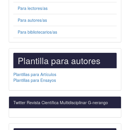
Para lectores/as
Para autores/as
Para bibliotecarios/as
PLANTILLAS
Plantilla para autores
PARA
AUTORES
Plantillas para Artículos
Plantillas para Ensayos
Twitter Revista Científica Multidisciplinar G-nerango