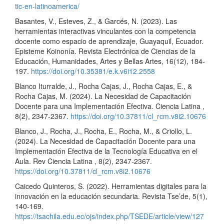
tic-en-latinoamerica/
Basantes, V., Esteves, Z., & Garcés, N. (2023). Las
herramientas interactivas vinculantes con la competencia
docente como espacio de aprendizaje, Guayaquil, Ecuador.
Episteme Koinonía. Revista Electrónica de Ciencias de la
Educación, Humanidades, Artes y Bellas Artes, 16(12), 184-
197.
https://doi.org/10.35381/e.k.v6i12.2558
Blanco Iturralde, J., Rocha Cajas, J., Rocha Cajas, E., &
Rocha Cajas, M. (2024). La Necesidad de Capacitación
Docente para una Implementación Efectiva. Ciencia Latina ,
8(2), 2347-2367.
https://doi.org/10.37811/cl_rcm.v8i2.10676
Blanco, J., Rocha, J., Rocha, E., Rocha, M., & Criollo, L.
(2024). La Necesidad de Capacitación Docente para una
Implementación Efectiva de la Tecnología Educativa en el
Aula. Rev Ciencia Latina , 8(2), 2347-2367.
https://doi.org/10.37811/cl_rcm.v8i2.10676
Caicedo Quinteros, S. (2022). Herramientas digitales para la
innovación en la educación secundaria. Revista Tse’de, 5(1),
140-169.
https://tsachila.edu.ec/ojs/index.php/TSEDE/article/view/127