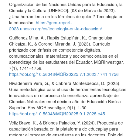
Organización de las Naciones Unidas para la Educación, la
Ciencia y la Cultura [UNESCO]. (08 de Marzo de 2023).
¿Una herramienta en los términos de quién? Tecnología en
la educación:
https://gem-report-
2023.unesco.org/es/tecnologia-en-la-educacion/
Quiñonez Mina, A., Raptis Estupiñán, K., Changoluisa
Chicaiza, K., & Coronel Miranda, J. (2023). Currículo
priorizado con énfasis en competencia digitales,
comunicacionales, matemática y socioemocionales en el
aprendizaje de los estudiantes del Ecuador. MQRInvestigar,
7(1), 1741–1756.
https://doi.org/10.56048/MQR20225.7.1.2023.1741-1756
Rivadeneira Vera, G., & Cabrera Montesdeoca, D. (2025).
Guía metodológica para el uso de herramientas tecnológicas
innovadoras en el proceso de enseñanza-aprendizaje de
Ciencias Naturales en el décimo año de Educación Básica
Superior. Rev MQRInvestigar, 9(1), 1-30.
https://doi.org/10.56048/MQR20225.9.1.2025.e45
Véliz Bravo, K., & Briones Palacios, Y. (2024). Propuesta de
capacitación basada en la plataforma de educaplay para
mejorar el proceso de enseñanza en los docentes. Polo del