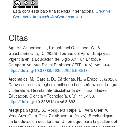
Esta obra está bajo una licencia internacional
Creative
Commons Atribución-NoComercial 4.0
.
Citas
Aguirre Zambrano, J., Llamatumbi Quilumba, W., &
Guachamin Oña, D. (2025). Teorías del Aprendizaje y su
Vigencia en la Educación del Siglo XXI: Un Enfoque
Comparativo. 593 Digital Publisher CEIT, 10(5), 589-604.
https://doi.org/10.33386/593dp.2025.5.3543
Arcentales, M., García, D., Cárdenas, N., & Erazo, J. (2020).
Canva como estrategia didáctica en la enseñanza de Lengua
y Literatura. Revista Interdisciplinaria de Humanidades,
Educación, Ciencia y Tecnología, 6(3), 115-138.
https://doi.org/
10.35381/cm.v6i3.393
Arequipa Sagñay, S., Mosquera Taipe, B., Vera Giler, A.,
Vera Giler, G., & Chila Zambrano, A. (2025). Brecha digital
en la educación ecuatoriana: Un enfoque para la gestión del
conocimiento y la equidad. Ciencia Latina Revista Científica