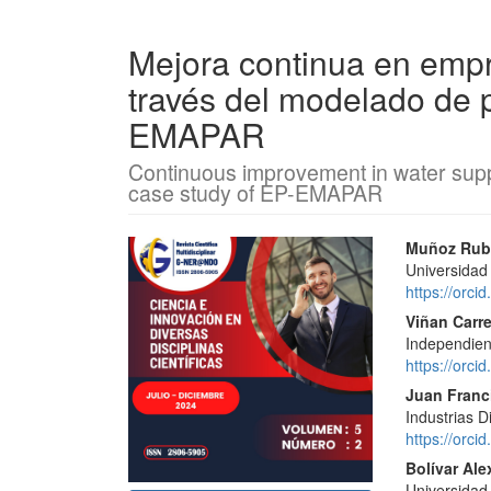
Mejora continua en emp
través del modelado de 
EMAPAR
Continuous improvement in water sup
case study of EP-EMAPAR
Barra
Conte
Muñoz Rubi
Universidad
lateral
princi
https://orc
del
del
Viñan Carre
Independien
artículo
artícu
https://orc
Juan Franc
Industrias D
https://orc
Bolívar Ale
Universidad