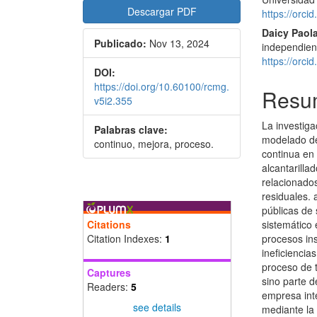
Descargar PDF
https://orc
Daicy Paola
Publicado:
Nov 13, 2024
independien
https://orc
DOI:
https://doi.org/10.60100/rcmg.
Resu
v5i2.355
La investig
Palabras clave:
modelado de
continuo, mejora, proceso.
continua en
alcantarilla
relacionados
residuales.
públicas de 
Citations
sistemático 
Citation Indexes:
1
procesos inst
ineficiencia
proceso de t
Captures
sino parte 
Readers:
5
empresa inte
see details
mediante la 