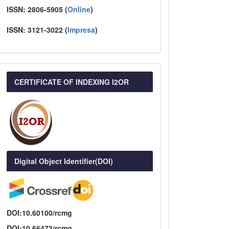
ISSN:
2806-5905 (
Online
)
ISSN:
3121-3022
(
I
mpresa
)
CERTIFICATE OF INDEXING I2OR
Digital Object Identifier(DOI)
DOI:10.60100/rcmg
DOI:10.66473/rcmg