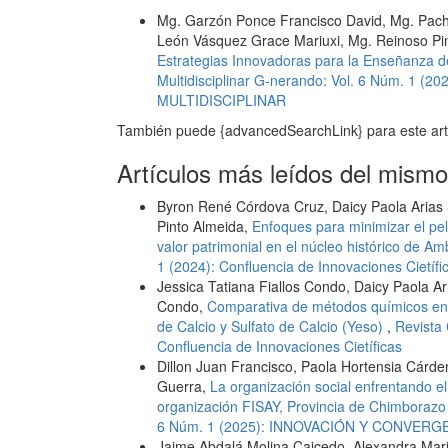
Mg. Garzón Ponce Francisco David, Mg. Pach
León Vásquez Grace Mariuxi, Mg. Reinoso Pina
Estrategias Innovadoras para la Enseñanza 
Multidisciplinar G-nerando: Vol. 6 Núm. 
MULTIDISCIPLINAR
También puede {advancedSearchLink} para este art
Artículos más leídos del mismo
Byron René Córdova Cruz, Daicy Paola Arias 
Pinto Almeida,
Enfoques para minimizar el peli
valor patrimonial en el núcleo histórico de A
1 (2024): Confluencia de Innovaciones Cietífi
Jessica Tatiana Fiallos Condo, Daicy Paola A
Condo,
Comparativa de métodos químicos en la
de Calcio y Sulfato de Calcio (Yeso)
,
Revista 
Confluencia de Innovaciones Cietíficas
Dillon Juan Francisco, Paola Hortensia Cárde
Guerra,
La organización social enfrentando 
organización FISAY, Provincia de Chimborazo
6 Núm. 1 (2025): INNOVACIÓN Y CONVERG
Jaime Abdalá Molina Caicedo, Alexandra Mar