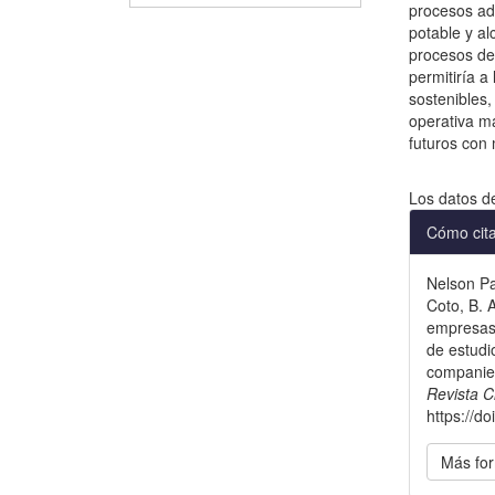
procesos ad
potable y al
procesos de
permitiría 
sostenibles,
operativa má
futuros con 
Descargas
Los datos d
Detal
Cómo cit
del
Nelson Pat
artícu
Coto, B. 
empresas 
de estud
companie
Revista C
https://d
Más for