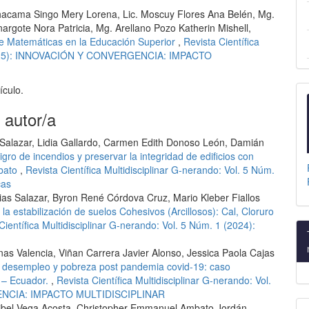
acama Singo Mery Lorena, Lic. Moscuy Flores Ana Belén, Mg.
rgote Nora Patricia, Mg. Arellano Pozo Katherin Mishell,
de Matemáticas en la Educación Superior
,
Revista Científica
1 (2025): INNOVACIÓN Y CONVERGENCIA: IMPACTO
ículo.
 autor/a
Salazar, Lidia Gallardo, Carmen Edith Donoso León, Damián
gro de incendios y preservar la integridad de edificios con
mbato
,
Revista Científica Multidisciplinar G-nerando: Vol. 5 Núm.
cas
rias Salazar, Byron René Córdova Cruz, Mario Kleber Fiallos
 estabilización de suelos Cohesivos (Arcillosos): Cal, Cloruro
Científica Multidisciplinar G-nerando: Vol. 5 Núm. 1 (2024):
nas Valencia, Viñan Carrera Javier Alonso, Jessica Paola Cajas
el desempleo y pobreza post pandemia covid-19: caso
 – Ecuador.
,
Revista Científica Multidisciplinar G-nerando: Vol.
ENCIA: IMPACTO MULTIDISCIPLINAR
ibel Vega Acosta, Christopher Emmanuel Ambato Jordán,