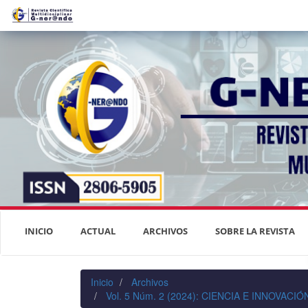
Navegación
principal
Contenido
principal
Barra
lateral
INICIO
ACTUAL
ARCHIVOS
SOBRE LA REVISTA
Inicio
Archivos
Vol. 5 Núm. 2 (2024): CIENCIA E INNOVAC