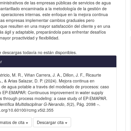
ministrativos de las empresas públicas de servicios de agua
cantarillado encaminada a la metodología de la gestión de
 operaciones internas. este enfoque en la mejora continua
a las empresas implementar cambios graduales pero
 que resulten en una mayor satisfacción del cliente y en una
s ágil y adaptable, preparándola para enfrentar desafíos
mayor proactividad y flexibilidad.
e descargas todavía no están disponibles.
les
ar
ricio, M. R., Viñan Carrera, J. A., Dillon, J. F., Ricaurte
lo
A., & Arias Salazar, D. P. (2024). Mejora continua en
de agua potable a través del modelado de procesos: caso
io EP-EMAPAR: Continuous improvement in water supply
s through process modeling: a case study of EP-EMAPAR.
ientífica Multidisciplinar G-Nerando
,
5
(2), Pág. 2098 –.
oi.org/10.60100/rcmg.v5i2.355
matos de cita
Descargar cita