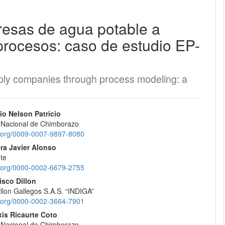
resas de agua potable a
EQUIPO EDITORIAL
procesos: caso de estudio EP-
PROTOCOLO DE INTEROPERABILIDAD
¿CÓMO REGISTRARSE?
ply companies through process modeling: a
CONTACTO
nido
o Nelson Patricio
 Nacional de Chimborazo
ENVÍOS
pal
id.org/0009-0007-9897-8080
ra Javier Alonso
REGISTRARSE
te
lo
id.org/0000-0002-6679-2755
ENTRAR
isco Dillon
illon Gallegos S.A.S. “INDIGA”
id.org/0000-0002-3664-7901
xis Ricaurte Coto
 Nacional de Chimborazo