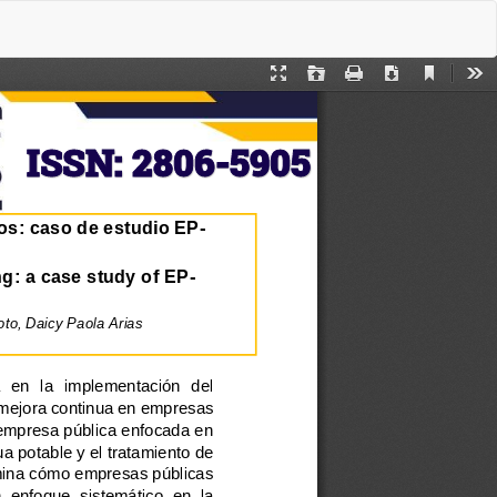
De
De
P