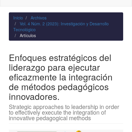
naviga
Inicio
Archivos
Vol. 4 Núm. 2 (2023): Investigación y Desarrollo
Tecnológico
Artículos
Enfoques estratégicos del
liderazgo para ejecutar
eficazmente la integración
de métodos pedagógicos
innovadores.
Strategic approaches to leadership in order
to effectively execute the integration of
innovative pedagogical methods