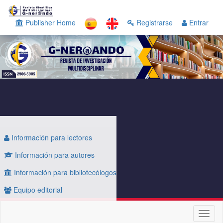
Navegación
principal
Publisher Home
Registrarse
Entrar
Contenido
principal
Barra
lateral
Información para lectores
Información para autores
Información para bibliotecólogos
Equipo editorial
Toggl