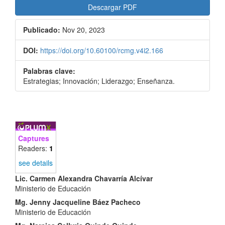
Descargar PDF
Publicado:
Nov 20, 2023
DOI:
https://doi.org/10.60100/rcmg.v4i2.166
Palabras clave:
Estrategias; Innovación; Liderazgo; Enseñanza.
Captures
Readers:
1
see details
Contenido
Lic. Carmen Alexandra Chavarría Alcívar
Ministerio de Educación
principal
Mg. Jenny Jacqueline Báez Pacheco
del
Ministerio de Educación