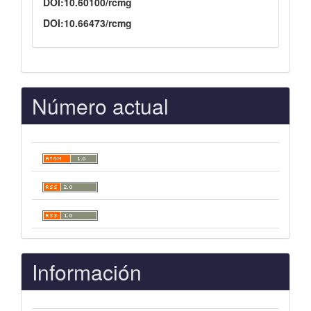
DOI:10.60100/rcmg
DOI:10.66473/rcmg
Número actual
Información