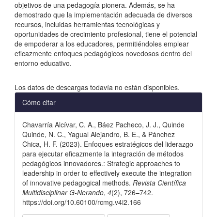
objetivos de una pedagogía pionera. Además, se ha
demostrado que la implementación adecuada de diversos
recursos, incluidas herramientas tecnológicas y
oportunidades de crecimiento profesional, tiene el potencial
de empoderar a los educadores, permitiéndoles emplear
eficazmente enfoques pedagógicos novedosos dentro del
entorno educativo.
Descargas
Los datos de descargas todavía no están disponibles.
Detalles
Cómo citar
del
Chavarría Alcívar, C. A., Báez Pacheco, J. J., Quinde
artículo
Quinde, N. C., Yagual Alejandro, B. E., & Pánchez
Chica, H. F. (2023). Enfoques estratégicos del liderazgo
para ejecutar eficazmente la integración de métodos
pedagógicos innovadores.: Strategic approaches to
leadership in order to effectively execute the integration
of innovative pedagogical methods.
Revista Científica
Multidisciplinar G-Nerando
,
4
(2), 726–742.
https://doi.org/10.60100/rcmg.v4i2.166