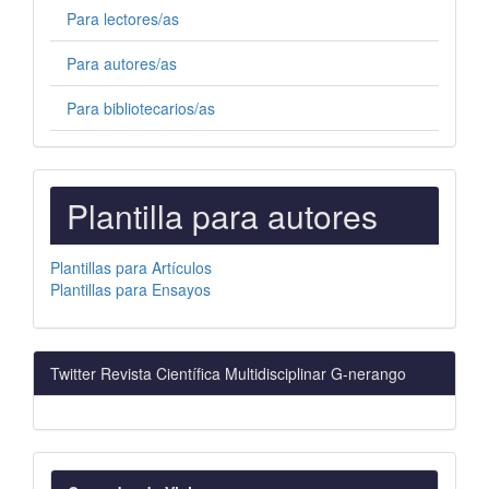
Para lectores/as
Para autores/as
Para bibliotecarios/as
PLANTILLAS
Plantilla para autores
PARA
AUTORES
Plantillas para Artículos
Plantillas para Ensayos
Twitter Revista Científica Multidisciplinar G-nerango
visitas