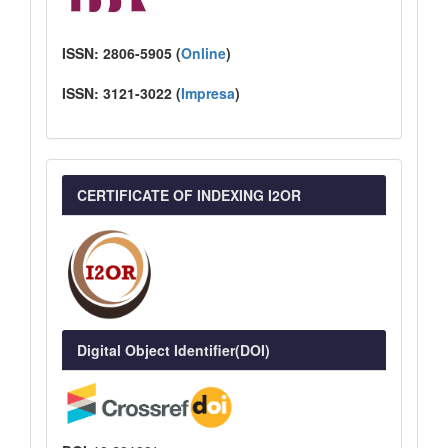
ISSN:
2806-5905 (
Online
)
ISSN:
3121-3022
(
I
mpresa
)
CERTIFICATE OF INDEXING I2OR
Digital Object Identifier(DOI)