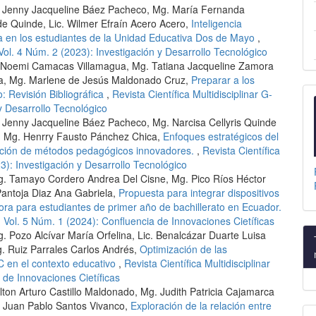
g. Jenny Jacqueline Báez Pacheco, Mg. María Fernanda
e Quinde, Lic. Wilmer Efraín Acero Acero,
Inteligencia
va en los estudiantes de la Unidad Educativa Dos de Mayo
,
 Vol. 4 Núm. 2 (2023): Investigación y Desarrollo Tecnológico
h Noemi Camacas Villamagua, Mg. Tatiana Jacqueline Zamora
sa, Mg. Marlene de Jesús Maldonado Cruz,
Preparar a los
: Revisión Bibliográfica
,
Revista Científica Multidisciplinar G-
y Desarrollo Tecnológico
. Jenny Jacqueline Báez Pacheco, Mg. Narcisa Cellyris Quinde
, Mg. Henrry Fausto Pánchez Chica,
Enfoques estratégicos del
gración de métodos pedagógicos innovadores.
,
Revista Científica
3): Investigación y Desarrollo Tecnológico
g. Tamayo Cordero Andrea Del Cisne, Mg. Pico Ríos Héctor
 Pantoja Diaz Ana Gabriela,
Propuesta para integrar dispositivos
ra para estudiantes de primer año de bachillerato en Ecuador.
: Vol. 5 Núm. 1 (2024): Confluencia de Innovaciones Cietíficas
 Pozo Alcívar María Orfelina, Lic. Benalcázar Duarte Luisa
. Ruiz Parrales Carlos Andrés,
Optimización de las
C en el contexto educativo
,
Revista Científica Multidisciplinar
 de Innovaciones Cietíficas
on Arturo Castillo Maldonado, Mg. Judith Patricia Cajamarca
. Juan Pablo Santos Vivanco,
Exploración de la relación entre