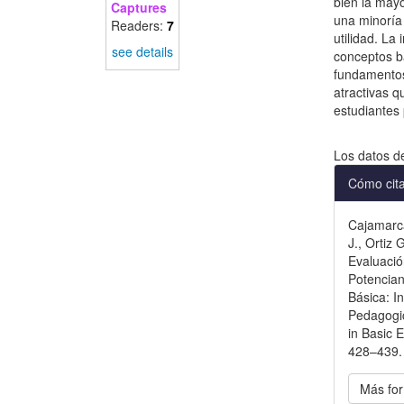
bien la mayo
Captures
una minoría
Readers:
7
utilidad. La 
see details
conceptos b
fundamentos
atractivas 
estudiantes 
Descargas
Los datos d
Detal
Cómo cit
del
Cajamarca
artícu
J., Ortiz 
Evaluació
Potencian
Básica: I
Pedagogic
in Basic 
428–439. 
Más for