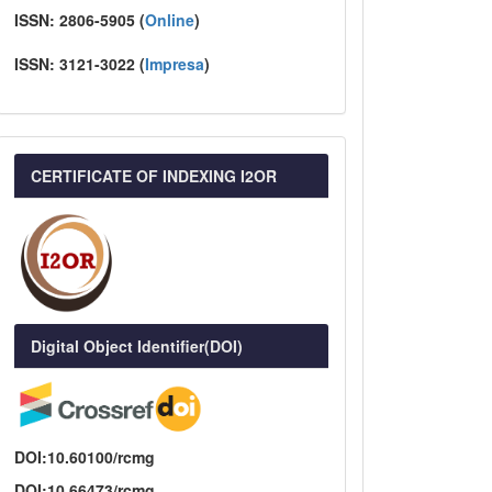
ISSN:
2806-5905 (
Online
)
ISSN:
3121-3022
(
I
mpresa
)
CERTIFICATE OF INDEXING I2OR
Digital Object Identifier(DOI)
DOI:10.60100/rcmg
DOI:10.66473/rcmg