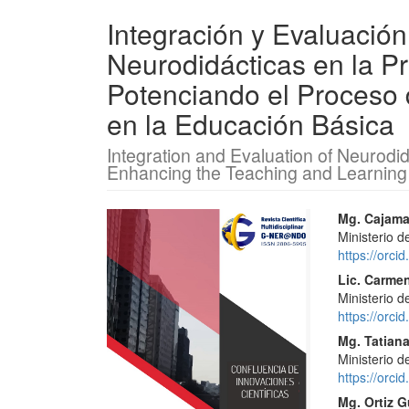
Integración y Evaluación
Neurodidácticas en la P
Potenciando el Proceso
en la Educación Básica
Integration and Evaluation of Neurodid
Enhancing the Teaching and Learning
Barra
Conte
Mg. Cajamar
Ministerio 
lateral
princi
https://orc
del
del
Lic. Carmen
Ministerio 
artículo
artícu
https://orc
Mg. Tatian
Ministerio 
https://orc
Mg. Ortiz 