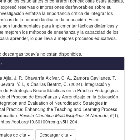
ría de los estudiantes encontraron beneficiosas estas tácticas,
 expresó reservas o impresiones desfavorables sobre su
investigación enfatiza la importancia crítica de integrar los
ásicos de la neurodidáctica en la educación. Estos
 son fundamentales para implementar tácticas dinámicas y
que mejoren los métodos de enseñanza y la capacidad de los
para aprender, lo que lleva a mejores procesos educativos.
e descargas todavía no están disponibles.
les
ar
 Ajila, J. P., Chavarría Alcívar, C. A., Zamora Gavilanes, T.
lo
Guevara, Y. I., & Casillas Beatriz, C. (2024). Integración y
n de Estrategias Neurodidácticas en la Práctica Pedagógica:
do el Proceso de Enseñanza y Aprendizaje en la Educación
ntegration and Evaluation of Neurodidactic Strategies in
al Practice: Enhancing the Teaching and Learning Process
Education.
Revista Científica Multidisciplinar G-Nerando
,
5
(1),
https://doi.org/10.60100/rcmg.v5i1.204
matos de cita
Descargar cita