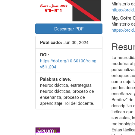
Ministerio 
https://orc
Mg. Cofre C
Ministerio 
Descargar PDF
https://orc
Publicado:
Jun 30, 2024
Resu
DOI:
La neurodid
https://doi.org/10.60100/rcmg.
moderna al 
v5i1.204
personalizad
enfoques ac
Palabras clave:
como objetiv
neurodidáctica, estrategias
por los doc
neurodidácticas, proceso de
enseñanza y
enseñanza, proceso de
Benítez” de 
aprendizaje, rol del docente.
descriptiva 
indican que 
sus aulas, i
metodológica
Estas tácti