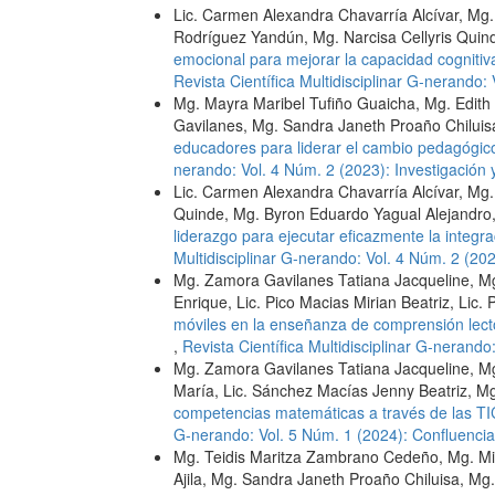
Lic. Carmen Alexandra Chavarría Alcívar, M
Rodríguez Yandún, Mg. Narcisa Cellyris Quind
emocional para mejorar la capacidad cogniti
Revista Científica Multidisciplinar G-nerando:
Mg. Mayra Maribel Tufiño Guaicha, Mg. Edit
Gavilanes, Mg. Sandra Janeth Proaño Chilui
educadores para liderar el cambio pedagógico
nerando: Vol. 4 Núm. 2 (2023): Investigación 
Lic. Carmen Alexandra Chavarría Alcívar, Mg
Quinde, Mg. Byron Eduardo Yagual Alejandro
liderazgo para ejecutar eficazmente la inte
Multidisciplinar G-nerando: Vol. 4 Núm. 2 (202
Mg. Zamora Gavilanes Tatiana Jacqueline, M
Enrique, Lic. Pico Macias Mirian Beatriz, Lic.
móviles en la enseñanza de comprensión lecto
,
Revista Científica Multidisciplinar G-nerando
Mg. Zamora Gavilanes Tatiana Jacqueline, Mg.
María, Lic. Sánchez Macías Jenny Beatriz, Mg
competencias matemáticas a través de las TI
G-nerando: Vol. 5 Núm. 1 (2024): Confluencia
Mg. Teidis Maritza Zambrano Cedeño, Mg. Milt
Ajila, Mg. Sandra Janeth Proaño Chiluisa, Mg