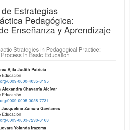
 de Estrategias
EQUIPO EDITORIAL
ráctica Pedagógica:
 de Enseñanza y Aprendizaje
PROTOCOLO DE INTEROPERABILIDAD
¿CÓMO REGISTRARSE?
actic Strategies in Pedagogical Practice:
 Process in Basic Education
CONTACTO
nido
ca Ajila Judith Patricia
ENVÍOS
de Educación
pal
id.org/0009-0000-4035-8195
REGISTRARSE
 Alexandra Chavarría Alcívar
de Educación
lo
id.org/0009-0005-0058-7731
ENTRAR
a Jacqueline Zamora Gavilanes
de Educación
id.org/0009-0003-7298-6163
Guevara Yolanda Irazema