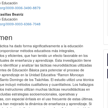
de Educación
id.org/0009-0006-3490-8879
asillas Beatriz
de Educación
id.org/0009-0003-6366-7048
men
áctica ha dado forma significativamente a la educación
proporcionar métodos educativos más integrales,
os y eficientes, que han tenido un efecto favorable en los
tuales de enseñanza y aprendizaje. Esta investigación tiene
o identificar y analizar las tácticas neurodidácticas utilizadas
entes de Educación Básica para potenciar el proceso de
 aprendizaje en la Unidad Educativa “Ramon Moncayo
Santo Domingo de los Tsáchilas. El estudio utilizó una técnica
que incluyó métodos cualitativos y cuantitativos. Los hallazgos
los instructores utilizan muchas tácticas neurodidácticas en
ncluidas estrategias socioemocionales, operativas y
s, con especial énfasis en el uso frecuente de estas últimas.
cas han mejorado la dinámica de enseñanza y aprendizaje. Si