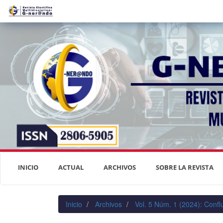
Navegación
principal
Contenido
principal
Barra
lateral
INICIO
ACTUAL
ARCHIVOS
SOBRE LA REVISTA
Inicio
Archivos
Vol. 5 Núm. 1 (2024): Confl