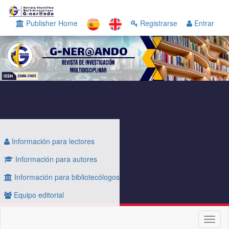
Navegación
principal
Publisher Home
Registrarse
Entrar
Contenido
principal
Barra
lateral
Información para lectores
Información para autores
Información para bibliotecólogos
Equipo editorial
Toggl