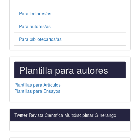
Para lectores/as
Para autores/as
Para bibliotecarios/as
PLANTILLAS
Plantilla para autores
PARA
AUTORES
Plantillas para Artículos
Plantillas para Ensayos
Twitter Revista Científica Multidisciplinar G-nerango