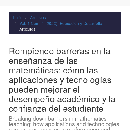
naviga
Inicio
Archivos
Vol. 4 Núm. 1 (2023): Educación y Desarrollo
Artículos
Rompiendo barreras en la
enseñanza de las
matemáticas: cómo las
aplicaciones y tecnologías
pueden mejorar el
desempeño académico y la
confianza del estudiante
Breaking down barriers in mathematics
teaching: how applications and technologies
can improve academic performance and