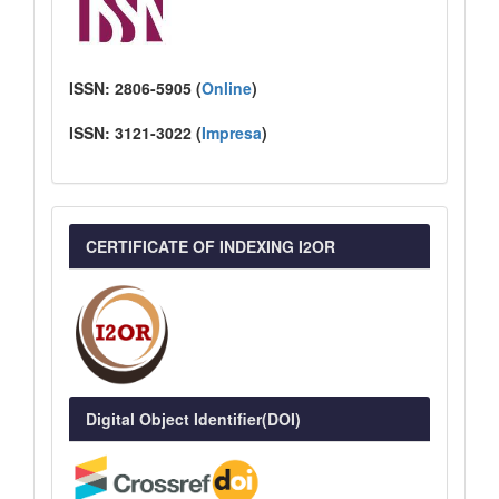
ISSN:
2806-5905 (
Online
)
ISSN:
3121-3022
(
I
mpresa
)
CERTIFICATE OF INDEXING I2OR
Digital Object Identifier(DOI)