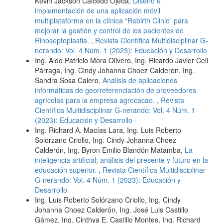
Kevin Jackson Caicedo Ojeda,
Diseño e
implementación de una aplicación móvil
multiplataforma en la clínica “Rebirth Clinic” para
mejorar la gestión y control de los pacientes de
Rinoseptoplastia.
,
Revista Científica Multidisciplinar G-
nerando: Vol. 4 Núm. 1 (2023): Educación y Desarrollo
Ing. Aldo Patricio Mora Olivero, Ing. Ricardo Javier Celi
Párraga, Ing. Cindy Johanna Choez Calderón, Ing.
Sandra Sosa Calero,
Análisis de aplicaciones
informáticas de georreferenciación de proveedores
agrícolas para la empresa agrocacao.
,
Revista
Científica Multidisciplinar G-nerando: Vol. 4 Núm. 1
(2023): Educación y Desarrollo
Ing. Richard A. Macías Lara, Ing. Luis Roberto
Solorzano Criollo, Ing. Cindy Johanna Choez
Calderón, Ing. Byron Emilio Blandón Matamba,
La
inteligencia artificial; análisis del presente y futuro en la
educación superior.
,
Revista Científica Multidisciplinar
G-nerando: Vol. 4 Núm. 1 (2023): Educación y
Desarrollo
Ing. Luis Roberto Solórzano Criollo, Ing. Cindy
Johanna Choez Calderón, Ing. José Luis Castillo
Gámez, Ing. Cinthya E. Castillo Montes, Ing. Richard