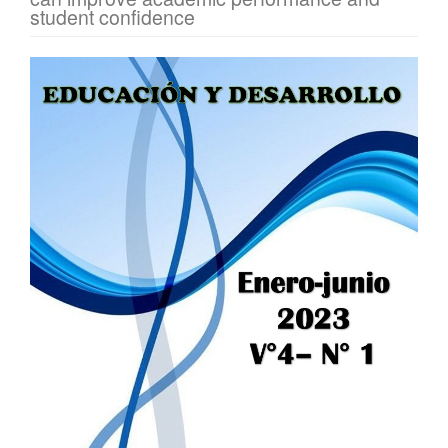
student confidence
Barra
lateral
del
artículo