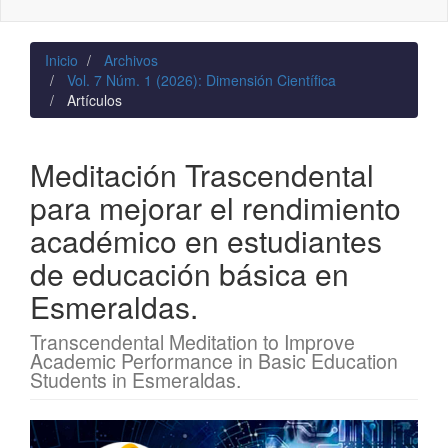
naviga
Inicio
Archivos
Vol. 7 Núm. 1 (2026): Dimensión Científica
Artículos
Meditación Trascendental
para mejorar el rendimiento
académico en estudiantes
de educación básica en
Esmeraldas.
Transcendental Meditation to Improve
Academic Performance in Basic Education
Students in Esmeraldas.
Barra