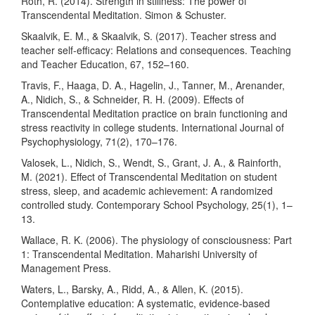
Roth, R. (2014). Strength in stillness: The power of
Transcendental Meditation. Simon & Schuster.
Skaalvik, E. M., & Skaalvik, S. (2017). Teacher stress and
teacher self-efficacy: Relations and consequences. Teaching
and Teacher Education, 67, 152–160.
Travis, F., Haaga, D. A., Hagelin, J., Tanner, M., Arenander,
A., Nidich, S., & Schneider, R. H. (2009). Effects of
Transcendental Meditation practice on brain functioning and
stress reactivity in college students. International Journal of
Psychophysiology, 71(2), 170–176.
Valosek, L., Nidich, S., Wendt, S., Grant, J. A., & Rainforth,
M. (2021). Effect of Transcendental Meditation on student
stress, sleep, and academic achievement: A randomized
controlled study. Contemporary School Psychology, 25(1), 1–
13.
Wallace, R. K. (2006). The physiology of consciousness: Part
1: Transcendental Meditation. Maharishi University of
Management Press.
Waters, L., Barsky, A., Ridd, A., & Allen, K. (2015).
Contemplative education: A systematic, evidence-based