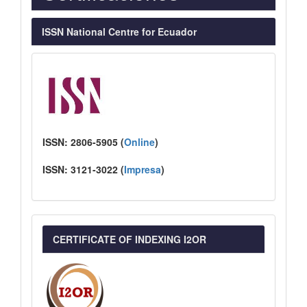
ISSN National Centre for Ecuador
ISSN:
2806-5905 (
Online
)
ISSN:
3121-3022
(
I
mpresa
)
CERTIFICATE OF INDEXING I2OR