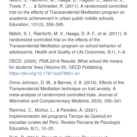
Travis, F., ... & Schneider, R. (2011). A randomized controlled
trial on the effects of Transcendental Meditation program on
academic achievement in urban public middle schools.
Education, 131(3), 556–565.
Nidich, S. I., Rainforth, M. V., Haaga, D. A. F., et al. (2011). A
randomized controlled trial on the effects of the
Transcendental Meditation program on school behavior of
adolescents. Health and Quality of Life Outcomes, 9(1), 1–8.
OECD. (2020). PISA 2018 Results: What school life means
for students' lives (Volume III). OECD Publishing.
https://doi.org/10.1787/acd78851-en
Orme-Johnson, D. W., & Barnes, V. A. (2014). Effects of the
Transcendental Meditation technique on trait anxiety: A
meta-analysis of randomized controlled trials. Journal of
Alternative and Complementary Medicine, 20(5), 330–341.
Ramírez, C., Muñoz, L., & Paredes, A. (2021).
Implementación del programa Tiempo de Quietud en
escuelas rurales del Perú. Revista Peruana de Psicología
Educativa, 8(1), 12–25.