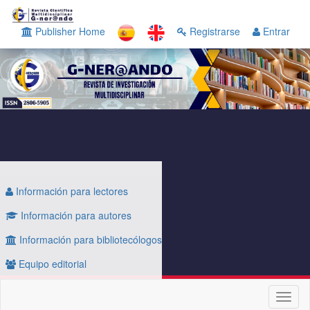
Navegación
principal
Publisher Home
Registrarse
Entrar
Contenido
principal
Barra
lateral
Información para lectores
Información para autores
Información para bibliotecólogos
Equipo editorial
Toggl