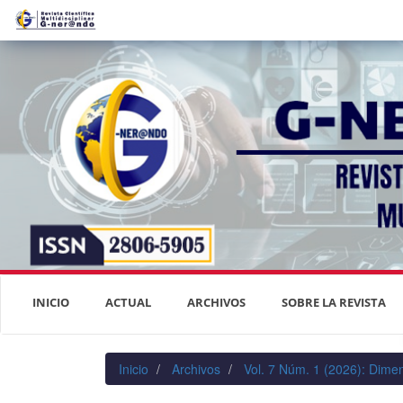
Navegación
principal
Contenido
principal
Barra
lateral
INICIO
ACTUAL
ARCHIVOS
SOBRE LA REVISTA
Inicio
Archivos
Vol. 7 Núm. 1 (2026): Dimen