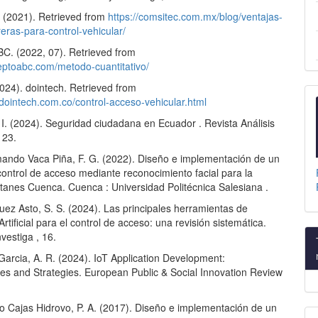
(2021). Retrieved from
https://comsitec.com.mx/blog/ventajas-
eras-para-control-vehicular/
C. (2022, 07). Retrieved from
ceptoabc.com/metodo-cuantitativo/
024). dointech. Retrieved from
.dointech.com.co/control-acceso-vehicular.html
I. (2024). Seguridad ciudadana en Ecuador . Revista Análisis
 23.
mando Vaca Piña, F. G. (2022). Diseño e implementación de un
control de acceso mediante reconocimiento facial para la
tanes Cuenca. Cuenca : Universidad Politécnica Salesiana .
ez Asto, S. S. (2024). Las principales herramientas de
Artificial para el control de acceso: una revisión sistemática.
nvestiga , 16.
Garcia, A. R. (2024). IoT Application Development:
es and Strategies. European Public & Social Innovation Review
io Cajas Hidrovo, P. A. (2017). Diseño e implementación de un