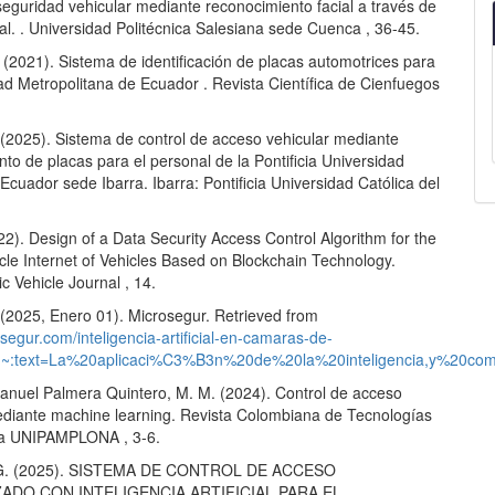
seguridad vehicular mediante reconocimiento facial a través de
icial. . Universidad Politécnica Salesiana sede Cuenca , 36-45.
. (2021). Sistema de identificación de placas automotrices para
ad Metropolitana de Ecuador . Revista Científica de Cienfuegos
 (2025). Sistema de control de acceso vehicular mediante
to de placas para el personal de la Pontificia Universidad
 Ecuador sede Ibarra. Ibarra: Pontificia Universidad Católica del
22). Design of a Data Security Access Control Algorithm for the
icle Internet of Vehicles Based on Blockchain Technology.
ic Vehicle Journal , 14.
 (2025, Enero 01). Microsegur. Retrieved from
osegur.com/inteligencia-artificial-en-camaras-de-
#:~:text=La%20aplicaci%C3%B3n%20de%20la%20inteligencia,y%20c
anuel Palmera Quintero, M. M. (2024). Control de acceso
ediante machine learning. Revista Colombiana de Tecnologías
a UNIPAMPLONA , 3-6.
 G. (2025). SISTEMA DE CONTROL DE ACCESO
ADO CON INTELIGENCIA ARTIFICIAL PARA EL