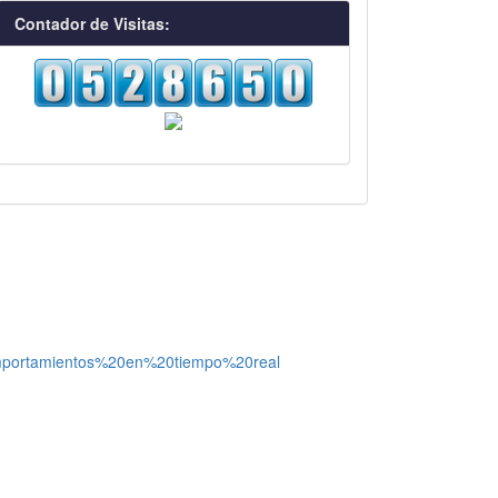
visitas
Contador de Visitas:
omportamientos%20en%20tiempo%20real