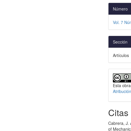
Número
Vol. 7 Nú
Sección
Artículos
Esta obra
Atribució
Citas
Cabrera, J. 
of Mechanica