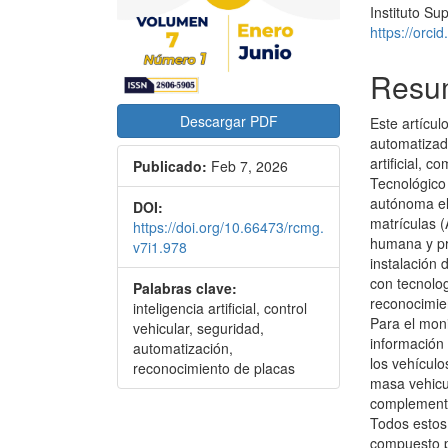
Instituto S
https://orc
Resu
Descargar PDF
Este artícu
automatizad
artificial, 
Publicado:
Feb 7, 2026
Tecnológico
autónoma el
DOI:
matrículas 
https://doi.org/10.66473/rcmg.
humana y pr
v7i1.978
instalación 
con tecnologí
Palabras clave:
reconocimie
inteligencia artificial, control
Para el moni
vehicular, seguridad,
información
automatización,
los vehículo
reconocimiento de placas
masa vehicu
complementa
Todos estos
compuesto p