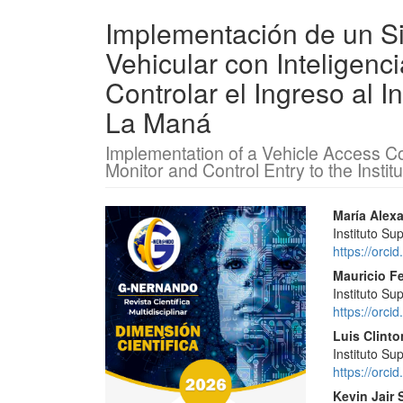
Implementación de un S
Vehicular con Inteligenci
Controlar el Ingreso al I
La Maná
Implementation of a Vehicle Access Cont
Monitor and Control Entry to the Insti
Barra
Conte
María Alexa
Instituto S
lateral
princi
https://orc
del
del
Mauricio F
Instituto S
artículo
artícu
https://orc
Luis Clint
Instituto S
https://orc
Kevin Jair 