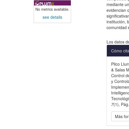
mediante un
No metrics available.
evidencian 
significativ
see details
institución,
comunidad e
Descargas
Los datos d
Detal
Cómo cit
del
Pilco Llu
artícu
& Salas M
Control d
y Control
Implement
Intelligen
Tecnológ
7
(1), Pág
Más for