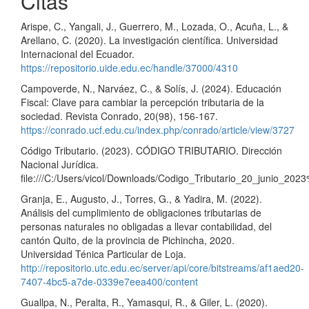
Citas
Arispe, C., Yangali, J., Guerrero, M., Lozada, O., Acuña, L., &
Arellano, C. (2020). La investigación científica. Universidad
Internacional del Ecuador.
https://repositorio.uide.edu.ec/handle/37000/4310
Campoverde, N., Narváez, C., & Solís, J. (2024). Educación
Fiscal: Clave para cambiar la percepción tributaria de la
sociedad. Revista Conrado, 20(98), 156-167.
https://conrado.ucf.edu.cu/index.php/conrado/article/view/3727
Código Tributario. (2023). CÓDIGO TRIBUTARIO. Dirección
Nacional Jurídica.
file:///C:/Users/vicol/Downloads/Codigo_Tributario_20_junio_202
Granja, E., Augusto, J., Torres, G., & Yadira, M. (2022).
Análisis del cumplimiento de obligaciones tributarias de
personas naturales no obligadas a llevar contabilidad, del
cantón Quito, de la provincia de Pichincha, 2020.
Universidad Ténica Particular de Loja.
http://repositorio.utc.edu.ec/server/api/core/bitstreams/af1aed20-
7407-4bc5-a7de-0339e7eea400/content
Guallpa, N., Peralta, R., Yamasqui, R., & Giler, L. (2020).