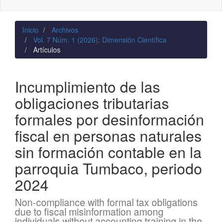
naviga
Inicio
Archivos
Vol. 7 Núm. 1 (2026): Dimensión Científica
Artículos
Incumplimiento de las
obligaciones tributarias
formales por desinformación
fiscal en personas naturales
sin formación contable en la
parroquia Tumbaco, periodo
2024
Non-compliance with formal tax obligations
due to fiscal misinformation among
individuals without accounting training in the