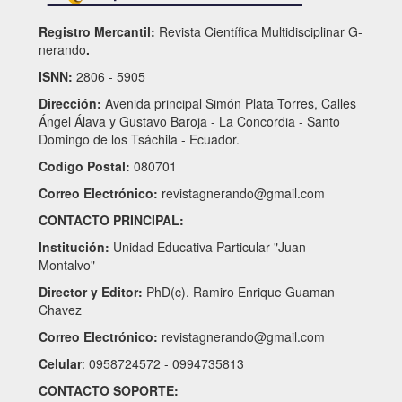
Registro Mercantil:
Revista Científica Multidisciplinar G-
nerando
.
ISNN:
2806 - 5905
Dirección:
Avenida principal Simón Plata Torres, Calles
Ángel Álava y Gustavo Baroja - La Concordia - Santo
Domingo de los Tsáchila - Ecuador.
Codigo Postal:
080701
Correo Electrónico:
revistagnerando@gmail.com
CONTACTO PRINCIPAL:
Institución:
Unidad Educativa Particular "Juan
Montalvo"
Director y Editor:
PhD(c). Ramiro Enrique Guaman
Chavez
Correo Electrónico:
revistagnerando@gmail.com
Celular
: 0958724572 - 0994735813
CONTACTO SOPORTE: