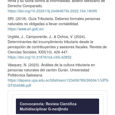
renta y su lucha contra la informalidad. Boletín Mexicano de
Derecho Comparado.
https://doi.org/10.22201/iij.24484873e.2022.164.18095
SRI. (2018). Guía Tributaria, Deberes formales personas
naturales no obligadas a llevar contabilidad.
https://www.sri.gob.ec/
Urgilés, J., Campoverde, J., & Ochoa, V. (2024).
Determinantes del incumplimiento tributario desde la
percepción de contribuyentes y asesores fiscales. Revista de
Ciencias Sociales, XXX(10), 426-447.
https://doi.org/10.31876/rcs.v30i.42852
Vásquez, N. (2023). Análisis de la cultura tributaria en
personas naturales del cantón Durán. Universidad
Politécnica Salesiana.
https://dspace.ups.edu.ec/bitstream/123456789/26004/1/UPS-
GT004586.pdf
Convocatoria
Convocatoria: Revista Científica
Multidisciplinar G-ner@ndo