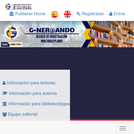
Navegación
principal
Publisher Home
Registrarse
Entrar
Contenido
principal
Barra
lateral
Información para lectores
Información para autores
Información para bibliotecólogos
Equipo editorial
Toggl