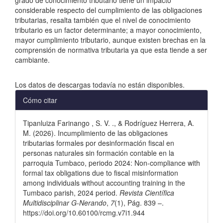
considerable respecto del cumplimiento de las obligaciones
tributarias, resalta también que el nivel de conocimiento
tributario es un factor determinante; a mayor conocimiento,
mayor cumplimiento tributario, aunque existen brechas en la
comprensión de normativa tributaria ya que esta tiende a ser
cambiante.
Descargas
Los datos de descargas todavía no están disponibles.
Detalles
Cómo citar
del
Tipanluiza Farinango , S. V. ., & Rodríguez Herrera, A.
artículo
M. (2026). Incumplimiento de las obligaciones
tributarias formales por desinformación fiscal en
personas naturales sin formación contable en la
parroquia Tumbaco, periodo 2024: Non-compliance with
formal tax obligations due to fiscal misinformation
among individuals without accounting training in the
Tumbaco parish, 2024 period.
Revista Científica
Multidisciplinar G-Nerando
,
7
(1), Pág. 839 –.
https://doi.org/10.60100/rcmg.v7i1.944