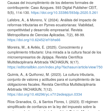
Causas del incumplimiento de los deberes formales de
contribuyente: Caso Azogues. 593 Digital Publisher CEIT,
5(5), 114-130.
https://doi.org/10.33386/593dp.2020.5.261
Lafebre, A., & Moreno, V. (2024). Análisis del impacto de
reformas tributarias en Pymes ecuatorianas: Viabilidad,
competitividad y desarrollo empresarial. Revista
Metropolitana de Ciencias Aplicadas, 7(2), 88-99.
https://doi.org/10.62452/ef1bhs66
Moreira, M., & Avilés, E. (2025). Conocimiento y
cumplimiento tributario: Una mirada a la cultura fiscal de los
microempresarios de Jipijapa. Revista Científica
Multidisciplinaria Arbitrada YACHASUN, 9(17).
https://editorialibkn.com/index.php/Yachasun/article/view/750
Quimis, A., & Quiñonez, M. (2023). La cultura tributaria,
conjunto de valores y actitudes para el cumplimiento de las
obligaciones fiscales. Revista Científica Multidisciplinaria
Arbitrada YACHASUN, 7(12).
https://doi.org/10.46296/yc.v7i12edespjun.0334
Ríos Granados, G., & Santos Flores, I. (2023). El régimen
simplificado de confianza en la ley del impuesto sobre la