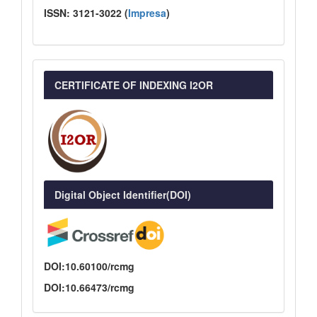
ISSN:
3121-3022
(
I
mpresa
)
CERTIFICATE OF INDEXING I2OR
Digital Object Identifier(DOI)
DOI:10.60100/rcmg
DOI:10.66473/rcmg