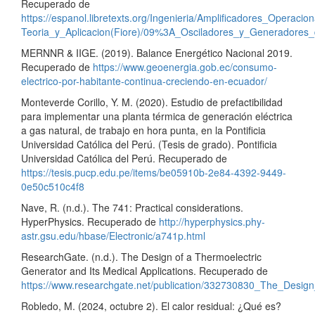
Recuperado de
https://espanol.libretexts.org/Ingenieria/Amplificadores_Operaci
Teoria_y_Aplicacion(Fiore)/09%3A_Osciladores_y_Generadores_
MERNNR & IIGE. (2019). Balance Energético Nacional 2019.
Recuperado de
https://www.geoenergia.gob.ec/consumo-
electrico-por-habitante-continua-creciendo-en-ecuador/
Monteverde Corillo, Y. M. (2020). Estudio de prefactibilidad
para implementar una planta térmica de generación eléctrica
a gas natural, de trabajo en hora punta, en la Pontificia
Universidad Católica del Perú. (Tesis de grado). Pontificia
Universidad Católica del Perú. Recuperado de
https://tesis.pucp.edu.pe/items/be05910b-2e84-4392-9449-
0e50c510c4f8
Nave, R. (n.d.). The 741: Practical considerations.
HyperPhysics. Recuperado de
http://hyperphysics.phy-
astr.gsu.edu/hbase/Electronic/a741p.html
ResearchGate. (n.d.). The Design of a Thermoelectric
Generator and Its Medical Applications. Recuperado de
https://www.researchgate.net/publication/332730830_The_Desig
Robledo, M. (2024, octubre 2). El calor residual: ¿Qué es?