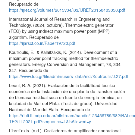
Recuperado de
https://ijret.org/volumes/2015v04/i03/IJRET20150403050.pdf
International Journal of Research in Engineering and
Technology. (2024, octubre). Thermoelectric generator
(TEG) by using indirect maximum power point (MPP)
algorithm. Recuperado de
https://ijarsct.co.in/Paper19720.pdf
Koutroulis, E., & Kalaitzakis, K. (2014). Development of a
maximum power point tracking method for thermoelectric
generators. Energy Conversion and Management, 78, 334-
347. Recuperado de
https://www.tuc.gr/fileadmin/users_data/elci/Koutroulis/J.27.pdf
Leoni, R. A. (2021). Evaluación de la factibilidad técnico-
económica de la instalación de una planta de transformación
de biomasa residual seca en fuente de energía térmica, en
la ciudad de Mar del Plata. (Tesis de grado). Universidad
Nacional de Mar del Plata. Recuperado de
https://rinfi.fi.mdp.edu.ar/bitstream/handle/123456789/682/RALeo
TFG-II-2021.pdf?sequence=1&isAllowed=y
LibreTexts. (n.d.). Osciladores de amplificador operacional.