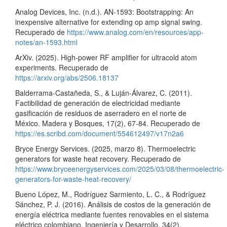
Analog Devices, Inc. (n.d.). AN-1593: Bootstrapping: An
inexpensive alternative for extending op amp signal swing.
Recuperado de
https://www.analog.com/en/resources/app-
notes/an-1593.html
ArXiv. (2025). High-power RF amplifier for ultracold atom
experiments. Recuperado de
https://arxiv.org/abs/2506.18137
Balderrama-Castañeda, S., & Luján-Álvarez, C. (2011).
Factibilidad de generación de electricidad mediante
gasificación de residuos de aserradero en el norte de
México. Madera y Bosques, 17(2), 67-84. Recuperado de
https://es.scribd.com/document/554612497/v17n2a6
Bryce Energy Services. (2025, marzo 8). Thermoelectric
generators for waste heat recovery. Recuperado de
https://www.bryceenergyservices.com/2025/03/08/thermoelectric-
generators-for-waste-heat-recovery/
Bueno López, M., Rodríguez Sarmiento, L. C., & Rodríguez
Sánchez, P. J. (2016). Análisis de costos de la generación de
energía eléctrica mediante fuentes renovables en el sistema
eléctrico colombiano. Ingeniería y Desarrollo, 34(2).