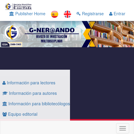
Navegación
principal
Publisher Home
Registrarse
Entrar
Contenido
principal
Barra
lateral
Información para lectores
Información para autores
Información para bibliotecólogos
Equipo editorial
Toggl