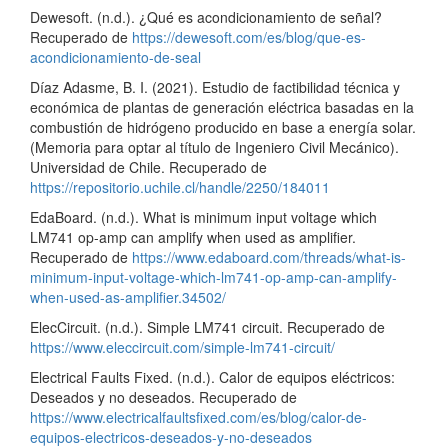
Dewesoft. (n.d.). ¿Qué es acondicionamiento de señal?
Recuperado de
https://dewesoft.com/es/blog/que-es-
acondicionamiento-de-seal
Díaz Adasme, B. I. (2021). Estudio de factibilidad técnica y
económica de plantas de generación eléctrica basadas en la
combustión de hidrógeno producido en base a energía solar.
(Memoria para optar al título de Ingeniero Civil Mecánico).
Universidad de Chile. Recuperado de
https://repositorio.uchile.cl/handle/2250/184011
EdaBoard. (n.d.). What is minimum input voltage which
LM741 op-amp can amplify when used as amplifier.
Recuperado de
https://www.edaboard.com/threads/what-is-
minimum-input-voltage-which-lm741-op-amp-can-amplify-
when-used-as-amplifier.34502/
ElecCircuit. (n.d.). Simple LM741 circuit. Recuperado de
https://www.eleccircuit.com/simple-lm741-circuit/
Electrical Faults Fixed. (n.d.). Calor de equipos eléctricos:
Deseados y no deseados. Recuperado de
https://www.electricalfaultsfixed.com/es/blog/calor-de-
equipos-electricos-deseados-y-no-deseados