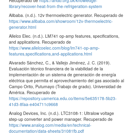
Recuperado de
https://ahdb.org.uk/knowledge-
library/recover-heat-from-the-refrigeration-system
Alibaba. (n.d.). 12v thermoelectric generator. Recuperado de
https://www.alibaba.com/showroom/12v-thermoelectric-
generator.html
Allelco Elec. (n.d.). LM741 op-amp features, specifications,
and applications. Recuperado de
https://www.allelcoelec.com/blog/lm741-op-amp-
features,specifications,and-applications.html
Alvarado Sánchez, C., & Vallejo Jiménez, J. C. (2019).
Evaluación técnico financiera de la viabilidad de la
implementación de un sistema de generación de energía
eléctrica que permita el aprovechamiento del gas asociado al
Campo Orito, Putumayo (Trabajo de grado). Universidad de
América. Recuperado de
https://repository.uamerica.edu.co/items/5e635178-5b23-
41d3-8faa-e404711c9668
Analog Devices, Inc. (n.d.). LTC3108-1: Ultralow voltage
step-up converter and power manager. Recuperado de
https://www.analog.com/media/en/technical-
documentation/data-sheets/31081fb.pdf