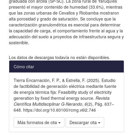
graduada con arcilla (SP-SC). La zona rural de Yaruquíes
presentó el mayor contenido de humedad (33.6%), mientras
que las zonas urbanas de Cevallos y Riobamba mostraron
alta porosidad y grado de saturación. Se concluye que la
caracterización granulométrica es esencial para determinar
la capacidad de carga, el comportamiento frente al agua y la
adecuación del suelo a proyectos de infraestructura segura y
sostenible.
Descargas
Los datos de descargas todavía no están disponibles.
Detalles
Cómo citar
del
Tierra Encarnación, F. P., & Estrella, F. (2025). Estudio
artículo
de factibilidad de generación eléctrica mediante fuente
de energía térmica fija: Feasibility study of electricity
generation by fixed thermal energy source.
Revista
Científica Multidisciplinar G-Nerando
,
6
(2), Pág. 637–
648. https://doi.org/10.60100/rcmg.v6i2.746
Más formatos de cita
Descargar cita