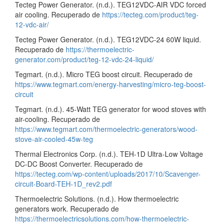
Tecteg Power Generator. (n.d.). TEG12VDC-AIR VDC forced
air cooling. Recuperado de
https://tecteg.com/product/teg-
12-vdc-air/
Tecteg Power Generator. (n.d.). TEG12VDC-24 60W liquid.
Recuperado de
https://thermoelectric-
generator.com/product/teg-12-vdc-24-liquid/
Tegmart. (n.d.). Micro TEG boost circuit. Recuperado de
https://www.tegmart.com/energy-harvesting/micro-teg-boost-
circuit
Tegmart. (n.d.). 45-Watt TEG generator for wood stoves with
air-cooling. Recuperado de
https://www.tegmart.com/thermoelectric-generators/wood-
stove-air-cooled-45w-teg
Thermal Electronics Corp. (n.d.). TEH-1D Ultra-Low Voltage
DC-DC Boost Converter. Recuperado de
https://tecteg.com/wp-content/uploads/2017/10/Scavenger-
circuit-Board-TEH-1D_rev2.pdf
Thermoelectric Solutions. (n.d.). How thermoelectric
generators work. Recuperado de
https://thermoelectricsolutions.com/how-thermoelectric-