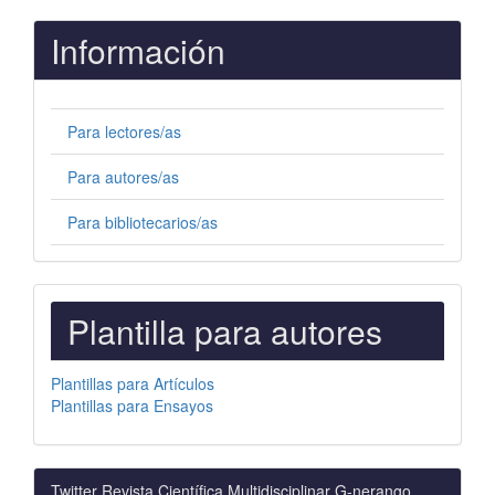
Información
Para lectores/as
Para autores/as
Para bibliotecarios/as
PLANTILLAS
Plantilla para autores
PARA
AUTORES
Plantillas para Artículos
Plantillas para Ensayos
Twitter Revista Científica Multidisciplinar G-nerango