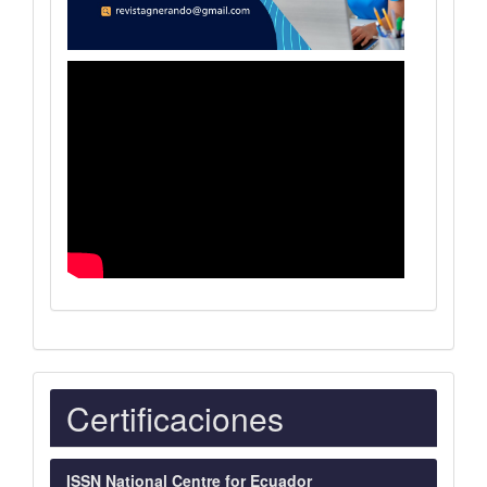
Indexaciones
Certificaciones
ISSN National Centre for Ecuador