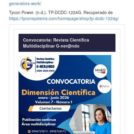
generators-work/
Tycon Power. (n.d.). TP-DCDC-1224G. Recuperado de
https://tyconsystems.com/homepage/shop/tp-dcdc-1224g/
Convocatoria
Convocatoria: Revista Científica
Multidisciplinar G-ner@ndo