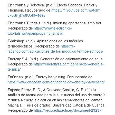
Electrónica y Robótica. (n.d.). Efecto Seebeck, Peltier y
Thomson. Recuperado de
https://m.youtube.com/watch?
v=pSHjjt7q8Uo&t=469s
Electronics Tutorials. (n.d.). Inverting operational amplifier.
Recuperado de
https://www.electronics-
tutorials.ws/opamp/opamp_2.html
E-labshop. (n.d.). Aplicaciones de los módulos
termoeléctricos. Recuperado de
https://e-
labshop.com/aplicaciones-de-los-modulos-termoelectricos/
Enercity S.A. (n.d.). Generación de calentamiento de agua.
Recuperado de
https://enercitysa.com/generacion-energia-
termica/
EnOcean. (n.d.). Energy harvesting. Recuperado de
https://www.enocean.com/en/technology/energy-harvesting/
Fajardo Fárez, R. C., & Quevedo Castillo, C. E. (2018).
Análisis de factibilidad para la sustitución del uso de energía
térmica a energía eléctrica en las camaroneras del cantón
Machala. (Tesis de grado). Universidad Católica de Cuenca.
Recuperado de
https://redi.cedia.edu.ec/document/29237