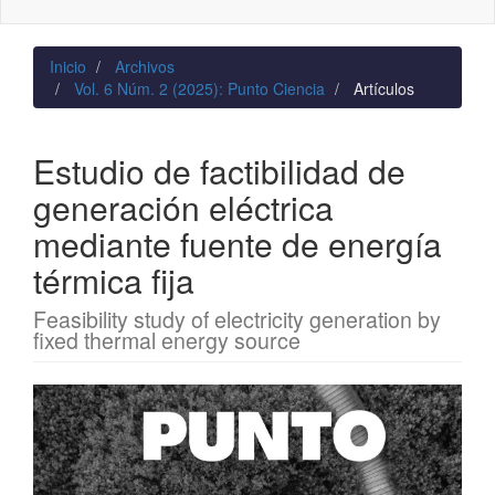
naviga
Inicio
Archivos
Vol. 6 Núm. 2 (2025): Punto Ciencia
Artículos
Estudio de factibilidad de
generación eléctrica
mediante fuente de energía
térmica fija
Feasibility study of electricity generation by
fixed thermal energy source
Barra
lateral
del