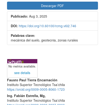
Descargar PDF
Publicado:
Aug 3, 2025
DOI:
https://doi.org/10.60100/rcmg.v6i2.746
Palabras clave:
mecánica del suelo, geotecnia, zonas rurales
No metrics available.
see details
Contenido
Fausto Paul Tierra Encarnación
Instituto Superior Tecnológico Tsa’chila
principal
https://orcid.org/0009-0005-8060-1723
del
Ing. Fabián Estrella, Mg,
Instituto Superior Tecnológico Tsa’chila
artículo