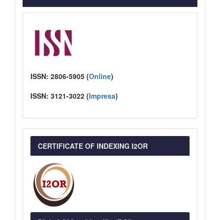
ISSN:
2806-5905 (
Online
)
ISSN:
3121-3022
(
I
mpresa
)
CERTIFICATE OF INDEXING I2OR