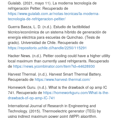
Guialab. (2021, mayo 11). La moderna tecnología de
refrigeración Peltier. Recuperado de
https://www.guialab.com.ar/notas-tecnicas/la-moderna-
tecnologia-de-refrigeracion-peltier/
Guerra Baeza, L. D. (n.d.). Estudio de factibilidad
técnico/económica de un sistema híbrido de generación de
energía eléctrica para escuelas de Quinchao. (Tesis de
grado). Universidad de Chile. Recuperado de
https://repositorio.uchile.cl/handle/2250/115291
Hacker News. (n.d.). Peltier cooling could have a higher utility
local maximum than currently used refrigerants. Recuperado
de
https://news.ycombinator.com/item?id=44628930
Harvest Thermal. (n.d.). Harvest Smart Thermal Battery.
Recuperado de
https://www.harvest-thermal.com/
Homework Guru. (n.d.). What is the drawback of op amp IC
741. Recuperado de
https://homeworkguru.com/What-is-the-
drawback-of-op-amp-IC-741
International Journal of Research in Engineering and
Technology. (2015). Thermoelectric generator (TEG) by
using indirect maximum power point (MPP) algorithm.