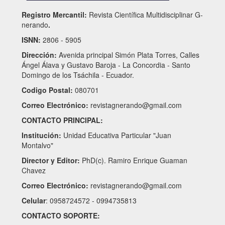
Registro Mercantil:
Revista Científica Multidisciplinar G-
nerando
.
ISNN:
2806 - 5905
Dirección:
Avenida principal Simón Plata Torres, Calles
Ángel Álava y Gustavo Baroja - La Concordia - Santo
Domingo de los Tsáchila - Ecuador.
Codigo Postal:
080701
Correo Electrónico:
revistagnerando@gmail.com
CONTACTO PRINCIPAL:
Institución:
Unidad Educativa Particular "Juan
Montalvo"
Director y Editor:
PhD(c). Ramiro Enrique Guaman
Chavez
Correo Electrónico:
revistagnerando@gmail.com
Celular
: 0958724572 - 0994735813
CONTACTO SOPORTE: