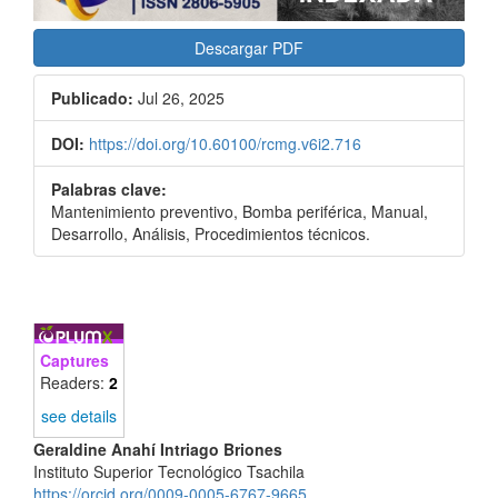
Descargar PDF
Publicado:
Jul 26, 2025
DOI:
https://doi.org/10.60100/rcmg.v6i2.716
Palabras clave:
Mantenimiento preventivo, Bomba periférica, Manual,
Desarrollo, Análisis, Procedimientos técnicos.
Captures
Readers:
2
see details
Contenido
Geraldine Anahí Intriago Briones
Instituto Superior Tecnológico Tsachila
principal
https://orcid.org/0009-0005-6767-9665