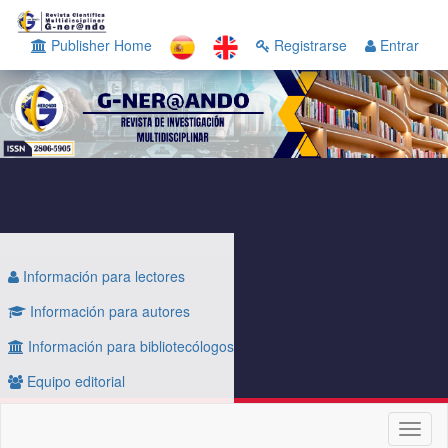
Navegación
principal
Publisher Home
Registrarse
Entrar
Contenido
principal
Barra
lateral
Información para lectores
Información para autores
Información para bibliotecólogos
Equipo editorial
Toggl