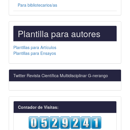
Para bibliotecarios/as
PLANTILLAS
Plantilla para autores
PARA
AUTORES
Plantillas para Artículos
Plantillas para Ensayos
Twitter Revista Científica Multidisciplinar G-nerango
visitas
Contador de Visitas: