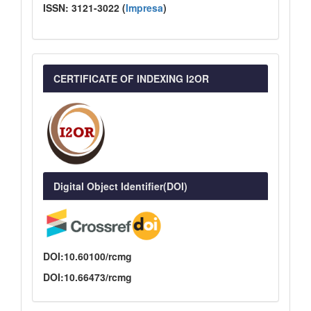
ISSN:
3121-3022
(
I
mpresa
)
CERTIFICATE OF INDEXING I2OR
Digital Object Identifier(DOI)
DOI:10.60100/rcmg
DOI:10.66473/rcmg