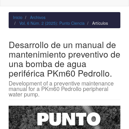
naviga
Inicio
Archivos
Vol. 6 Núm. 2 (2025): Punto Ciencia
Artículos
Desarrollo de un manual de
mantenimiento preventivo de
una bomba de agua
periférica PKm60 Pedrollo.
Development of a preventive maintenance
manual for a PKm60 Pedrollo peripheral
water pump.
Barra
lateral