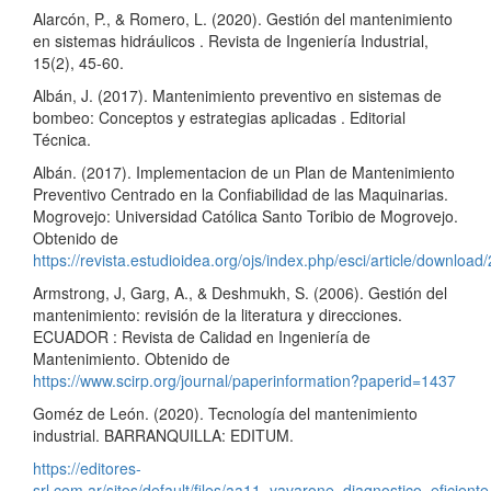
Alarcón, P., & Romero, L. (2020). Gestión del mantenimiento
en sistemas hidráulicos . Revista de Ingeniería Industrial,
15(2), 45-60.
Albán, J. (2017). Mantenimiento preventivo en sistemas de
bombeo: Conceptos y estrategias aplicadas . Editorial
Técnica.
Albán. (2017). Implementacion de un Plan de Mantenimiento
Preventivo Centrado en la Confiabilidad de las Maquinarias.
Mogrovejo: Universidad Católica Santo Toribio de Mogrovejo.
Obtenido de
https://revista.estudioidea.org/ojs/index.php/esci/article/download
Armstrong, J, Garg, A., & Deshmukh, S. (2006). Gestión del
mantenimiento: revisión de la literatura y direcciones.
ECUADOR : Revista de Calidad en Ingeniería de
Mantenimiento. Obtenido de
https://www.scirp.org/journal/paperinformation?paperid=1437
Goméz de León. (2020). Tecnología del mantenimiento
industrial. BARRANQUILLA: EDITUM.
https://editores-
srl.com.ar/sites/default/files/aa11_yavarone_diagnostico_eficiente