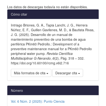
Descargas
Los datos de descargas todavía no están disponibles.
Detalles
Cómo citar
del
Intriago Briones, G. A., Tapia Lanchi, J. G., Herrera
artículo
Núñez, E. F., Guillen Gavilenes, M. D., & Bautista Rivas,
J. G. (2025). Desarrollo de un manual de
mantenimiento preventivo de una bomba de agua
periférica PKm60 Pedrollo.: Development of a
preventive maintenance manual for a PKm60 Pedrollo
peripheral water pump.
Revista Científica
Multidisciplinar G-Nerando
,
6
(2), Pág. 318 – 332.
https://doi.org/10.60100/rcmg.v6i2.716
Más formatos de cita
Descargar cita
Número
Vol. 6 Núm. 2 (2025): Punto Ciencia