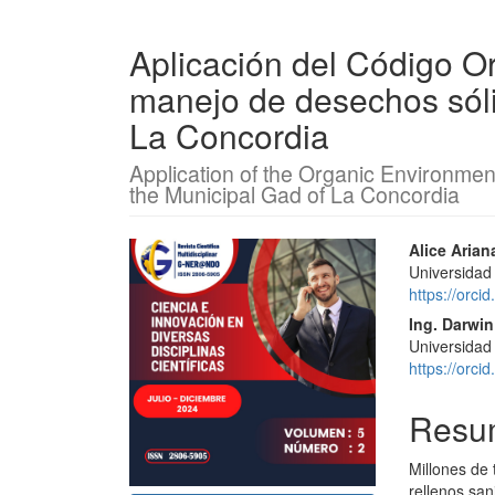
Aplicación del Código O
manejo de desechos sóli
La Concordia
Application of the Organic Environmen
the Municipal Gad of La Concordia
Barra
Conte
Alice Aria
Universidad
lateral
princi
https://orc
del
del
Ing. Darwin
Universidad
artículo
artícu
https://orc
Resu
Millones de
rellenos san