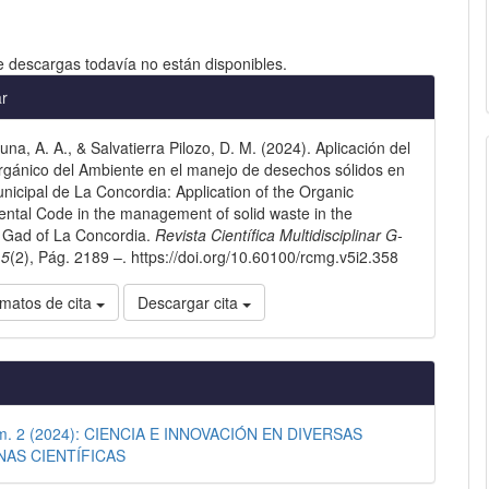
e descargas todavía no están disponibles.
les
ar
na, A. A., & Salvatierra Pilozo, D. M. (2024). Aplicación del
lo
gánico del Ambiente en el manejo de desechos sólidos en
nicipal de La Concordia: Application of the Organic
ntal Code in the management of solid waste in the
 Gad of La Concordia.
Revista Científica Multidisciplinar G-
,
5
(2), Pág. 2189 –. https://doi.org/10.60100/rcmg.v5i2.358
matos de cita
Descargar cita
úm. 2 (2024): CIENCIA E INNOVACIÓN EN DIVERSAS
NAS CIENTÍFICAS