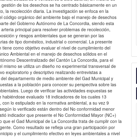
la gestión de los desechos se ha centrado básicamente en un
o, la recolección diaria. La investigación se enfoca en la
del código orgánico del ambiente bajo el manejo de desechos
 parte del Gobierno Autónomo de La Concordia, siendo esta
la arteria principal para resolver problemas de recolección,
posición y riesgos ambientales que se generan por las
arias de tipo doméstico, industrial o comercial. La presente
n tiene como objetivo evaluar el nivel de cumplimiento del
nico Ambiental en el manejo de desechos sólidos en el
tónomo Descentralizado del Cantón La Concordia, para el
el mismo se utiliza un diseño no experimental transversal de
tivo exploratorio y descriptivo realizando entrevistas a
s del departamento de medio ambiente del Gad Municipal y
estas a la población para conocer su perspectiva sobre las
bientales. Luego de verificar las actividades expuestas se
e habiéndose evaluado 18 indicadores de los cuales 13
 con lo estipulado en la normativa ambiental, a su vez 9
 según lo verificado están dentro del No conformidad menor
istió indicador que presente el No Conformidad Mayor (NC+)
 que el Gad Municipal de La Concordia trata de cumplir con la
gente. Como resultado se refleja una gran participación por
nicipio y el cumplimiento efectivo en leyes ambientales a nivel