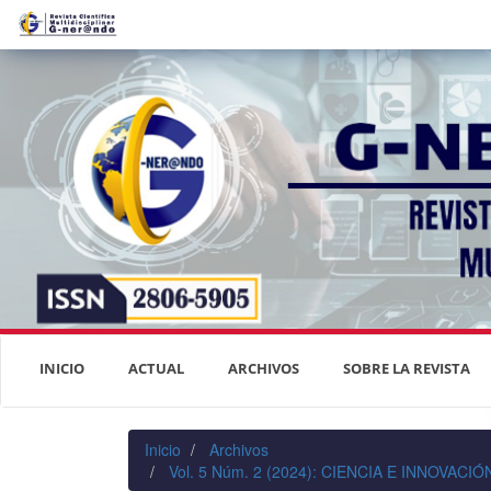
Navegación
principal
Contenido
principal
Barra
lateral
INICIO
ACTUAL
ARCHIVOS
SOBRE LA REVISTA
Inicio
Archivos
Vol. 5 Núm. 2 (2024): CIENCIA E INNOVAC