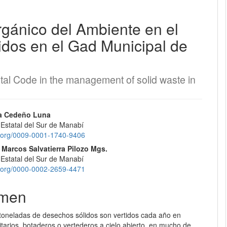
rgánico del Ambiente en el
EQUIPO EDITORIAL
dos en el Gad Municipal de
PROTOCOLO DE INTEROPERABILIDAD
¿CÓMO REGISTRARSE?
tal Code in the management of solid waste in
CONTACTO
nido
na Cedeño Luna
 Estatal del Sur de Manabí
ENVÍOS
pal
id.org/0009-0001-1740-9406
 Marcos Salvatierra Pilozo Mgs.
REGISTRARSE
 Estatal del Sur de Manabí
lo
id.org/0000-0002-2659-4471
ENTRAR
men
 toneladas de desechos sólidos son vertidos cada año en
itarios, botaderos o vertederos a cielo abierto, en mucho de