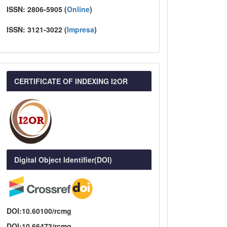
ISSN:
2806-5905 (
Online
)
ISSN:
3121-3022
(
I
mpresa
)
CERTIFICATE OF INDEXING I2OR
Digital Object Identifier(DOI)
DOI:10.60100/rcmg
DOI:10.66473/rcmg