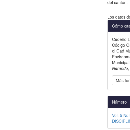
del cantón.
Descargas
Los datos d
Detal
Cómo cit
del
Cedeño Lu
artícu
Código Or
el Gad Mu
Environme
Municipal
Nerando
Más for
Número
Vol. 5 N
DISCIPLI