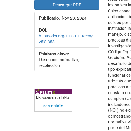
Descargar PDF
los países 
único aspect
aplicación 
Publicado:
Nov 23, 2024
sólidos por
institución 
DOI:
manejo, dis
https://doi.org/10.60100/rcmg.
practicas di
v5i2.358
investigació
Código Orgá
Palabras clave:
Gobierno Au
Desechos, normativa,
desarrollo d
recolección
tipo explica
funcionario
además encu
prácticas am
constató qu
No metrics available.
cumplen (C),
indicadores
see details
(NC-) no ex
demostrando
normativa vi
parte del Mu