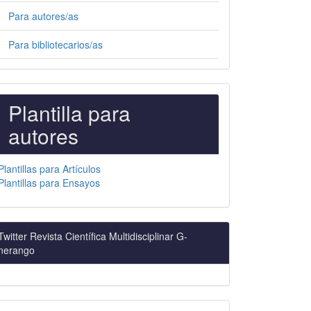
Para autores/as
Para bibliotecarios/as
PLANTILLAS
Plantilla para
PARA
autores
AUTORES
Plantillas para Artículos
Plantillas para Ensayos
Twitter Revista Científica Multidisciplinar G-
nerango