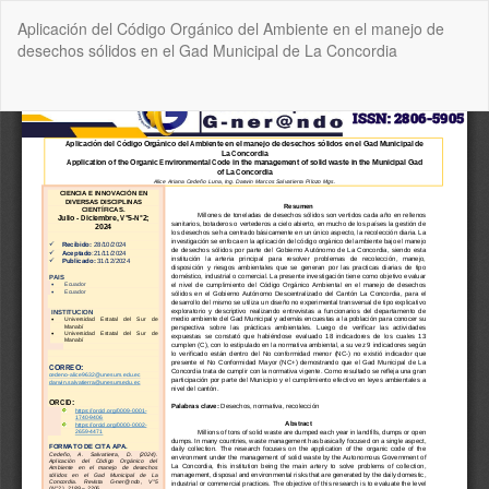
Volver
Aplicación del Código Orgánico del Ambiente en el manejo de
a
desechos sólidos en el Gad Municipal de La Concordia
los
detalles
del
De
De
artículo
P