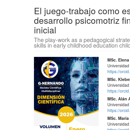
El juego-trabajo como es
desarrollo psicomotriz f
inicial
The play-work as a pedagogical strate
skills in early childhood education chil
Barra
Conte
MSc. Elena
Universidad
lateral
princi
https://orc
del
del
MSc. Klebe
Universidad
artículo
artícu
https://orc
MSc. Alán 
Universidad
https://orc
MSc. María 
Universidad
https://orc