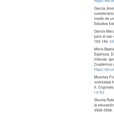
https://doi
García Jimé
cuestionario
medio de un 
Estudios Ed
García Manza
para el uso 
163-184.
ht
Mena Bastías
Espinoza, D
infancia: ap
Cuadernos d
https://doi
Muentes Fran
motricidad f
II. Cognosi
I.4762
Shunta Rubio
la educación 
3568-3598.