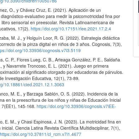
.org/10.3390/children10050786
nez, O., y Chávez Cruz, E. (2021). Aplicación de un
 diagnóstico-evaluativo para medir la psicomotricidad fina por
libro sensorial en preescolar. Revista Latinoamericana de
ucativos, 17(2).
https://doi.org/10.17151/rlee.2021.17.2.4
ba, M. J., y Holguín Loor, R. G. (2022). Estrategia didáctica
correcto de la pinza digital en niños de 3 años. Cognosis, 7(3),
tps://doi.org/10.33936/cognosis.v7i3.5119
, C. P., Flores Lueg, C. B., Arteaga González, P. E., Saldaña
., y Navarrete Troncoso, E. L. (2021). Juego en primera
roximación al significado otorgado por educadoras de párvulos.
e Investigación Educativa, 12(1), 73-89.
.org/10.18861/cied.2021.12.1.3063
co, M. E., y Barzaga Sablón, O. S. (2022). Incidencia de la
ina en la preescritura de los niños y niñas de Educación Inicial
s, 7(EE1), 145-168.
https://doi.org/10.33936/cognosis.v7iEE-
, E. M., y Chasi Espinosa, J. N. (2023). La motricidad fina en
inicial. Ciencia Latina Revista Científica Multidisciplinar, 7(1),
https://doi.org/10.37811/cl_rcm.v7i1.4677