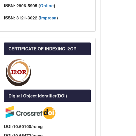
ISSN:
2806-5905 (
Online
)
ISSN:
3121-3022
(
I
mpresa
)
CERTIFICATE OF INDEXING I2OR
Digital Object Identifier(DOI)
DOI:10.60100/rcmg
DOI:10.66473/rcmg