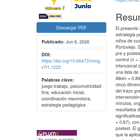
Resu
Descargar PDF
El presente 
estrategia p
niños de cu
Publicado:
Jun 6, 2026
Portoviejo.
pre y postes
DOI:
control (n =
https://doi.org/10.66473/rcmg.
intencional 
v7i1.1222
una lista de
Aiken = 0,89
Palabras clave:
cinco dimens
juego-trabajo, psicomotricidad
del trazo gr
fina, educación inicial,
intervenció
coordinación visomotora,
minutos, org
estrategia pedagógica
resultados 
significativa
= 0,87), co
postest. El 
que la aplic
No metrics available.