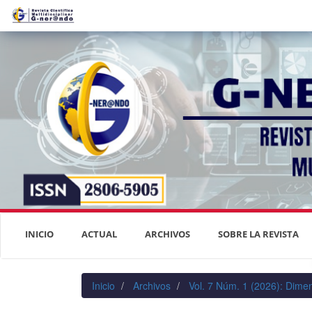
Navegación
principal
Contenido
principal
Barra
lateral
INICIO
ACTUAL
ARCHIVOS
SOBRE LA REVISTA
Inicio
Archivos
Vol. 7 Núm. 1 (2026): Dimen