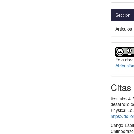
Sección
Artículos
Esta obra
Atribució
Citas
Bernate, J. 
desarrollo d
Physical Edu
https://doi.
Cango-Espín,
Chimborazo-