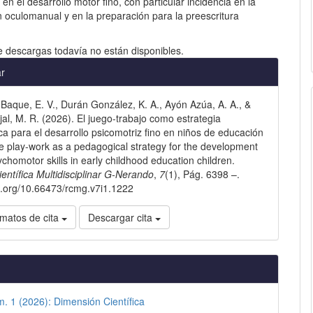
 en el desarrollo motor fino, con particular incidencia en la
 oculomanual y en la preparación para la preescritura
e descargas todavía no están disponibles.
les
ar
 Baque, E. V., Durán González, K. A., Ayón Azúa, A. A., &
lo
jal, M. R. (2026). El juego-trabajo como estrategia
a para el desarrollo psicomotriz fino en niños de educación
The play-work as a pedagogical strategy for the development
ychomotor skills in early childhood education children.
ientífica Multidisciplinar G-Nerando
,
7
(1), Pág. 6398 –.
oi.org/10.66473/rcmg.v7i1.1222
matos de cita
Descargar cita
m. 1 (2026): Dimensión Científica