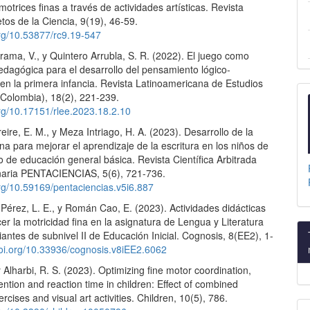
motrices finas a través de actividades artísticas. Revista
etos de la Ciencia, 9(19), 46-59.
org/10.53877/rc9.19-547
ama, V., y Quintero Arrubla, S. R. (2022). El juego como
edagógica para el desarrollo del pensamiento lógico-
en la primera infancia. Revista Latinoamericana de Estudios
(Colombia), 18(2), 221-239.
org/10.17151/rlee.2023.18.2.10
ire, E. M., y Meza Intriago, H. A. (2023). Desarrollo de la
ina para mejorar el aprendizaje de la escritura en los niños de
 de educación general básica. Revista Científica Arbitrada
linaria PENTACIENCIAS, 5(6), 721-736.
org/10.59169/pentaciencias.v5i6.887
Pérez, L. E., y Román Cao, E. (2023). Actividades didácticas
er la motricidad fina en la asignatura de Lengua y Literatura
iantes de subnivel II de Educación Inicial. Cognosis, 8(EE2), 1-
doi.org/10.33936/cognosis.v8iEE2.6062
y Alharbi, R. S. (2023). Optimizing fine motor coordination,
tention and reaction time in children: Effect of combined
rcises and visual art activities. Children, 10(5), 786.