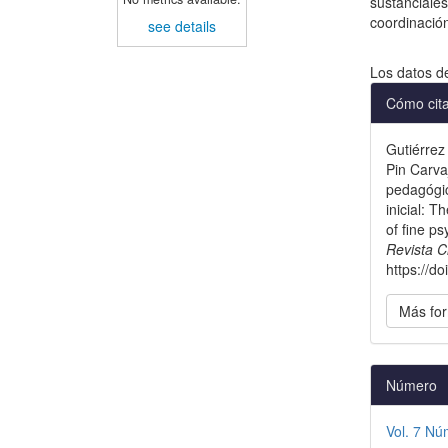
sustanciales
coordinación
see details
Descargas
Los datos d
Detal
Cómo cit
del
Gutiérrez
artícu
Pin Carva
pedagógic
inicial: 
of fine ps
Revista C
https://d
Más for
Número
Vol. 7 Nú