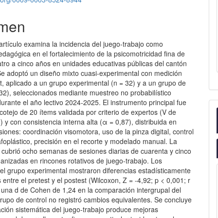
men
artículo examina la incidencia del juego-trabajo como
edagógica en el fortalecimiento de la psicomotricidad fina de
atro a cinco años en unidades educativas públicas del cantón
 Se adoptó un diseño mixto cuasi-experimental con medición
t, aplicado a un grupo experimental (n = 32) y a un grupo de
 32), seleccionados mediante muestreo no probabilístico
durante el año lectivo 2024-2025. El instrumento principal fue
 cotejo de 20 ítems validada por criterio de expertos (V de
) y con consistencia interna alta (α = 0,87), distribuida en
iones: coordinación visomotora, uso de la pinza digital, control
afoplástico, precisión en el recorte y modelado manual. La
n cubrió ocho semanas de sesiones diarias de cuarenta y cinco
anizadas en rincones rotativos de juego-trabajo. Los
del grupo experimental mostraron diferencias estadísticamente
s entre el pretest y el postest (Wilcoxon, Z = -4,92; p < 0,001; r
n una d de Cohen de 1,24 en la comparación intergrupal del
grupo de control no registró cambios equivalentes. Se concluye
ación sistemática del juego-trabajo produce mejoras