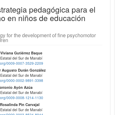
trategia pedagógica para el
EQUIPO EDITORIAL
ino en niños de educación
PROTOCOLO DE INTEROPERABILIDAD
gy for the development of fine psychomotor
¿CÓMO REGISTRARSE?
dren
CONTACTO
nido
 Viviana Gutiérrez Baque
 Estatal del Sur de Manabí
pal
id.org/0009-0007-3529-2209
ENVÍOS
r Augusto Durán González
 Estatal del Sur de Manabí
REGISTRARSE
lo
id.org/0000-0002-9891-3398
Antonio Ayón Azúa
ENTRAR
 Estatal del Sur de Manabí
id.org/0009-0008-1214-1130
Rosalinda Pin Carvajal
 Estatal del Sur de Manabí
id.org/0009-0003-8524-8944