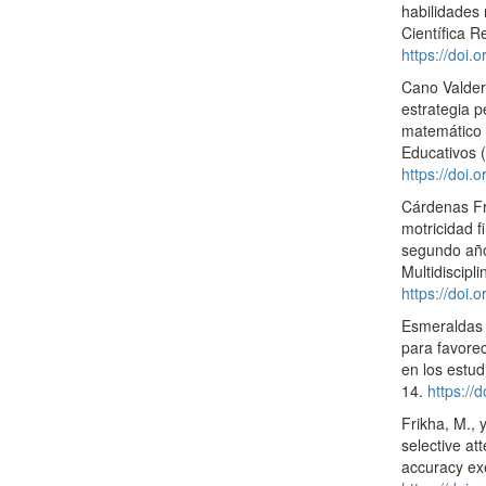
habilidades 
Científica R
https://doi.
Cano Valderr
estrategia p
matemático 
Educativos 
https://doi.
Cárdenas Fre
motricidad f
segundo año
Multidiscip
https://doi.
Esmeraldas 
para favorec
en los estud
14.
https://
Frikha, M., 
selective at
accuracy exe