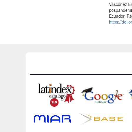
Vásconez Era
pospandemia
Ecuador. Re
https://doi