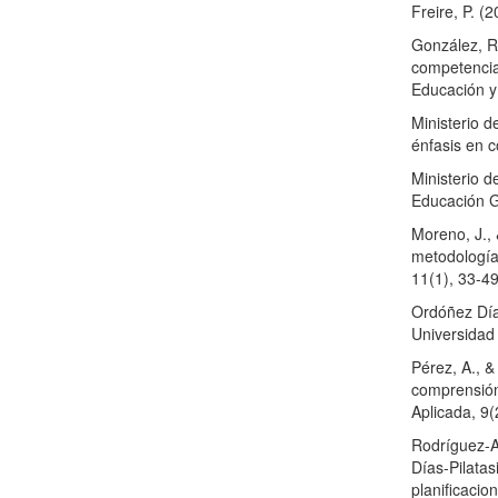
Freire, P. (
González, R.
competencia
Educación y 
Ministerio d
énfasis en 
Ministerio d
Educación G
Moreno, J., 
metodología
11(1), 33-49
Ordóñez Díaz
Universidad 
Pérez, A., &
comprensión 
Aplicada, 9(
Rodríguez-Ay
Días-Pilatas
planificacio