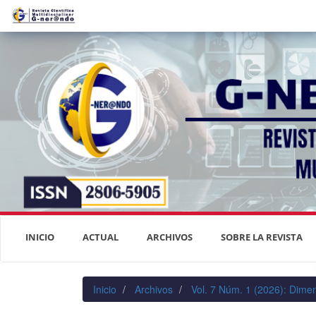
Navegación
principal
Contenido
principal
Barra
lateral
INICIO
ACTUAL
ARCHIVOS
SOBRE LA REVISTA
Inicio
Archivos
Vol. 7 Núm. 1 (2026): Dimen