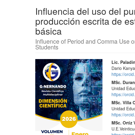
Influencia del uso del pu
producción escrita de e
básica
Influence of Period and Comma Use on
Students
Barra
Conte
Lic. Paladi
Dario Kanya
lateral
princi
https://orc
del
del
MSc. Duran 
Unidad Educ
artículo
artícu
https://orc
MSc. Villa 
Unidad Educ
https://orc
MSc. Ortiz 
U.E.Veintic
https://orc