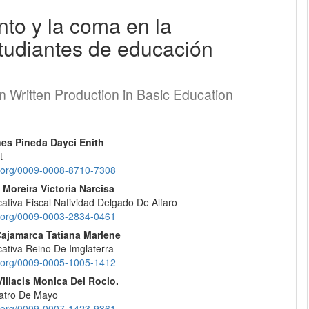
nto y la coma en la
EQUIPO EDITORIAL
studiantes de educación
PROTOCOLO DE INTEROPERABILIDAD
 Written Production in Basic Education
¿CÓMO REGISTRARSE?
CONTACTO
nido
nes Pineda Dayci Enith
t
pal
id.org/0009-0008-8710-7308
ENVÍOS
Moreira Victoria Narcisa
ativa Fiscal Natividad Delgado De Alfaro
REGISTRARSE
lo
id.org/0009-0003-2834-0461
Cajamarca Tatiana Marlene
ENTRAR
ativa Reino De Imglaterra
id.org/0009-0005-1005-1412
Villacis Monica Del Rocio.
uatro De Mayo
id.org/0009-0007-1423-9361