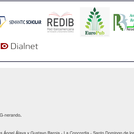
r G-nerando
.
es Ángel Álava y Gustavo Baroja - La Concordia - Santo Domingo de los