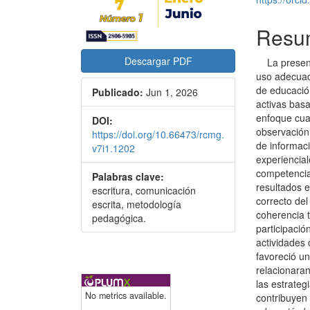
Resu
Descargar PDF
La presente 
uso adecuad
de educació
Publicado:
Jun 1, 2026
activas bas
enfoque cual
DOI:
observación 
https://doi.org/10.66473/rcmg.
de informac
v7i1.1202
experiencial
competencia
Palabras clave:
resultados e
escritura, comunicación
correcto del
escrita, metodología
coherencia 
pedagógica.
participació
actividades 
favoreció un
relacionaran
las estrateg
No metrics available.
contribuyen 