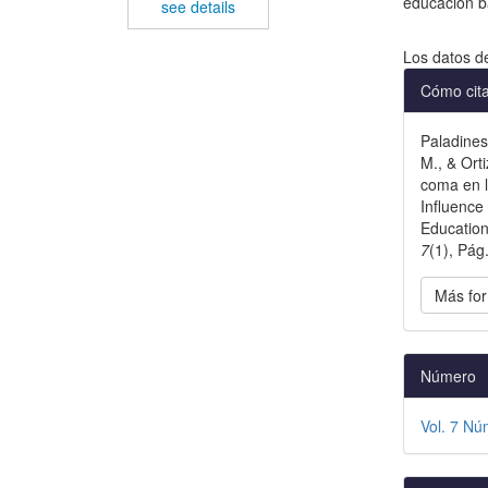
educación b
see details
Descargas
Los datos d
Detal
Cómo cit
del
Paladines 
artícu
M., & Orti
coma en l
Influence
Educatio
7
(1), Pág
Más for
Número
Vol. 7 Nú