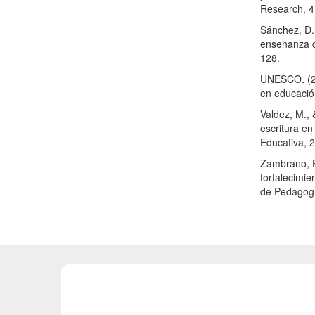
Research, 4
Sánchez, D.,
enseñanza d
128.
UNESCO. (20
en educació
Valdez, M.,
escritura en
Educativa, 2
Zambrano, P.
fortalecimie
de Pedagogí