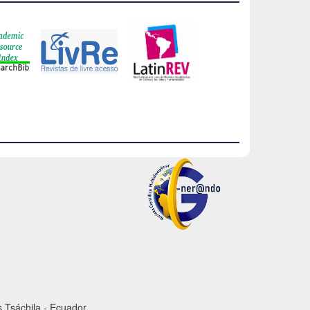
 Tsáchila - Ecuador.