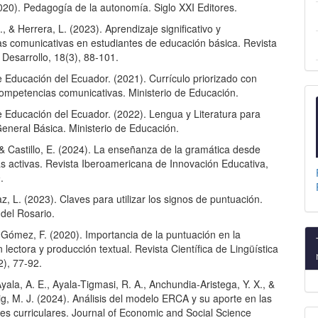
2020). Pedagogía de la autonomía. Siglo XXI Editores.
, & Herrera, L. (2023). Aprendizaje significativo y
s comunicativas en estudiantes de educación básica. Revista
Desarrollo, 18(3), 88-101.
e Educación del Ecuador. (2021). Currículo priorizado con
competencias comunicativas. Ministerio de Educación.
e Educación del Ecuador. (2022). Lengua y Literatura para
eneral Básica. Ministerio de Educación.
& Castillo, E. (2024). La enseñanza de la gramática desde
s activas. Revista Iberoamericana de Innovación Educativa,
.
, L. (2023). Claves para utilizar los signos de puntuación.
del Rosario.
 Gómez, F. (2020). Importancia de la puntuación en la
lectora y producción textual. Revista Científica de Lingüística
2), 77-92.
ala, A. E., Ayala-Tigmasi, R. A., Anchundia-Aristega, Y. X., &
ig, M. J. (2024). Análisis del modelo ERCA y su aporte en las
nes curriculares. Journal of Economic and Social Science