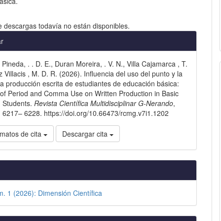
ásica.
e descargas todavía no están disponibles.
les
ar
Pineda, . . D. E., Duran Moreira, . V. N., Villa Cajamarca , T.
lo
z Villacis , M. D. R. (2026). Influencia del uso del punto y la
a producción escrita de estudiantes de educación básica:
 of Period and Comma Use on Written Production in Basic
n Students.
Revista Científica Multidisciplinar G-Nerando
,
. 6217– 6228. https://doi.org/10.66473/rcmg.v7i1.1202
matos de cita
Descargar cita
m. 1 (2026): Dimensión Científica