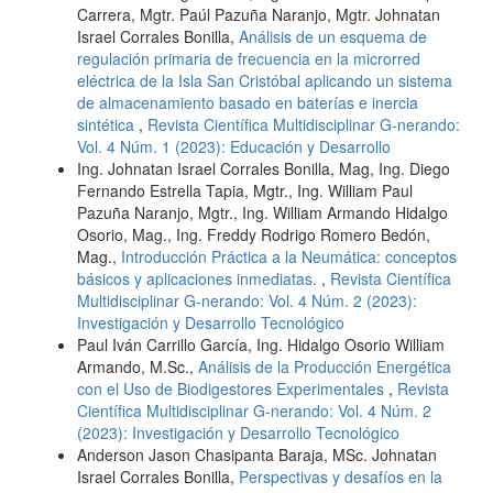
Carrera, Mgtr. Paúl Pazuña Naranjo, Mgtr. Johnatan
Israel Corrales Bonilla,
Análisis de un esquema de
regulación primaria de frecuencia en la microrred
eléctrica de la Isla San Cristóbal aplicando un sistema
de almacenamiento basado en baterías e inercia
sintética
,
Revista Científica Multidisciplinar G-nerando:
Vol. 4 Núm. 1 (2023): Educación y Desarrollo
Ing. Johnatan Israel Corrales Bonilla, Mag, Ing. Diego
Fernando Estrella Tapia, Mgtr., Ing. William Paul
Pazuña Naranjo, Mgtr., Ing. William Armando Hidalgo
Osorio, Mag., Ing. Freddy Rodrigo Romero Bedón,
Mag.,
Introducción Práctica a la Neumática: conceptos
básicos y aplicaciones inmediatas.
,
Revista Científica
Multidisciplinar G-nerando: Vol. 4 Núm. 2 (2023):
Investigación y Desarrollo Tecnológico
Paul Iván Carrillo García, Ing. Hidalgo Osorio William
Armando, M.Sc.,
Análisis de la Producción Energética
con el Uso de Biodigestores Experimentales
,
Revista
Científica Multidisciplinar G-nerando: Vol. 4 Núm. 2
(2023): Investigación y Desarrollo Tecnológico
Anderson Jason Chasipanta Baraja, MSc. Johnatan
Israel Corrales Bonilla,
Perspectivas y desafíos en la