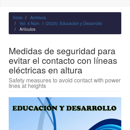
naviga
Inicio
Archivos
Vol. 4 Núm. 1 (2023): Educación y Desarrollo
Artículos
Medidas de seguridad para
evitar el contacto con líneas
eléctricas en altura
Safety measures to avoid contact with power
lines at heights
Barra
lateral
del