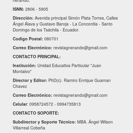
nerando
.
ISNN:
2806 - 5905
Dirección:
Avenida principal Simón Plata Torres, Calles
Ángel Álava y Gustavo Baroja - La Concordia - Santo
Domingo de los Tsáchila - Ecuador.
Codigo Postal:
080701
Correo Electrónico:
revistagnerando@gmail.com
CONTACTO PRINCIPAL:
Institución:
Unidad Educativa Particular "Juan
Montalvo"
Director y Editor:
PhD(c). Ramiro Enrique Guaman
Chavez
Correo Electrónico:
revistagnerando@gmail.com
Celular
: 0958724572 - 0994735813
CONTACTO SOPORTE:
Subdirector y Soporte Técnico:
MBA. Ángel Wilson
Villarreal Cobeña