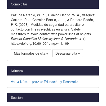
Detalles
Cómo citar
del
Pazuña Naranjo, W. P. ., Hidalgo Osorio, W. A., Vásquez
artículo
Carrera, P. J., Corrales Bonilla, J. I. ., & Romero Bedón,
F. R. (2023). Medidas de seguridad para evitar el
contacto con líneas eléctricas en altura: Safety
measures to avoid contact with power lines at heights.
Revista Científica Multidisciplinar G-Nerando
,
4
(1).
https://doi.org/10.60100/rcmg.v4i1.109
Más formatos de cita
Descargar cita
Número
Vol. 4 Núm. 1 (2023): Educación y Desarrollo
Sección