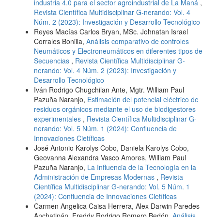
industria 4.0 para el sector agroindustrial de La Maná
,
Revista Científica Multidisciplinar G-nerando: Vol. 4
Núm. 2 (2023): Investigación y Desarrollo Tecnológico
Reyes Macías Carlos Bryan, MSc. Johnatan Israel
Corrales Bonilla,
Análisis comparativo de controles
Neumáticos y Electroneumáticos en diferentes tipos de
Secuencias
,
Revista Científica Multidisciplinar G-
nerando: Vol. 4 Núm. 2 (2023): Investigación y
Desarrollo Tecnológico
Iván Rodrigo Chugchilan Ante, Mgtr. William Paul
Pazuña Naranjo,
Estimación del potencial eléctrico de
residuos orgánicos mediante el uso de biodigestores
experimentales
,
Revista Científica Multidisciplinar G-
nerando: Vol. 5 Núm. 1 (2024): Confluencia de
Innovaciones Cietíficas
José Antonio Karolys Cobo, Daniela Karolys Cobo,
Geovanna Alexandra Vasco Amores, William Paul
Pazuña Naranjo,
La Influencia de la Tecnología en la
Administración de Empresas Modernas
,
Revista
Científica Multidisciplinar G-nerando: Vol. 5 Núm. 1
(2024): Confluencia de Innovaciones Cietíficas
Carmen Angelica Caisa Herrera, Alex Darwin Paredes
Anchatipán, Freddy Rodrigo Romero Bedón,
Análisis