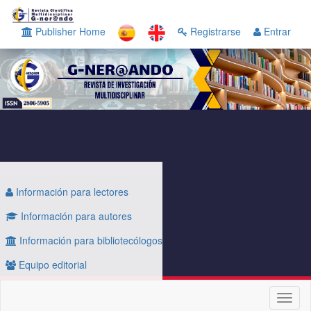
Navegación
principal
Publisher Home
Registrarse
Entrar
Contenido
principal
Barra
lateral
Información para lectores
Información para autores
Información para bibliotecólogos
Equipo editorial
Toggl