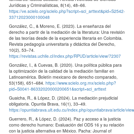
Jurídicas y Criminalísticas, 8(14), 48–66.
https://ve.scielo.org/scielo.php?script=sci_arttext&pid=S2542-
33712023000100048
González, C., & Moreno, E. (2023). La enseñanza del
derecho a partir de la mediación de la literatura: Una revisión
de las teorías desde de la experiencia literaria en Colombia.
Revista pedagogía universitaria y didáctica del Derecho,
10(2), 53–74.
https://revistas.uchile.cl/index.php/RPUD/article/view/72307
González, I., & Cuevas, B. (2020). Una política pública para
la optimización de la calidad de la mediación familiar en
Latinoamérica. Boletín mexicano de derecho comparado,
53(158), 651–684.
https://www.scielo.org.mx/scielo.php?
pid=S0041-86332020000200651&script=sci_arttext
Guaicha, R., & López, D. (2024). La mediación prejudicial
obligatoria. Opuntia Brava, 16(1), 33–49.
https://opuntiabrava.ult.edu.cu/index.php/opuntiabrava/article/vie
Guerrero, R., & López, D. (2024). Paz y acceso a la justicia
como derecho humano: Evaluación del ODS 16 y su relación
con la justicia alternativa en México. Pacha: Journal of