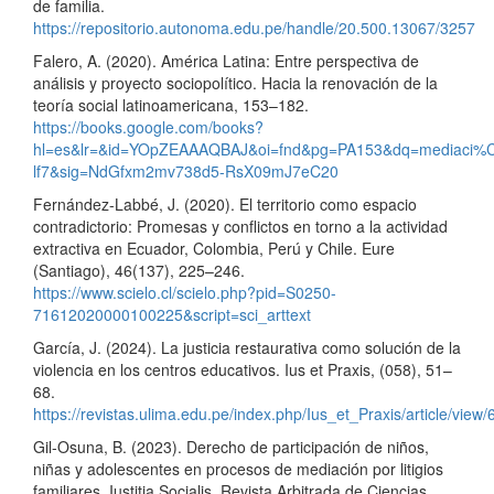
de familia.
https://repositorio.autonoma.edu.pe/handle/20.500.13067/3257
Falero, A. (2020). América Latina: Entre perspectiva de
análisis y proyecto sociopolítico. Hacia la renovación de la
teoría social latinoamericana, 153–182.
https://books.google.com/books?
hl=es&lr=&id=YOpZEAAAQBAJ&oi=fnd&pg=PA153&dq=mediaci%
lf7&sig=NdGfxm2mv738d5-RsX09mJ7eC20
Fernández-Labbé, J. (2020). El territorio como espacio
contradictorio: Promesas y conflictos en torno a la actividad
extractiva en Ecuador, Colombia, Perú y Chile. Eure
(Santiago), 46(137), 225–246.
https://www.scielo.cl/scielo.php?pid=S0250-
71612020000100225&script=sci_arttext
García, J. (2024). La justicia restaurativa como solución de la
violencia en los centros educativos. Ius et Praxis, (058), 51–
68.
https://revistas.ulima.edu.pe/index.php/Ius_et_Praxis/article/view
Gil-Osuna, B. (2023). Derecho de participación de niños,
niñas y adolescentes en procesos de mediación por litigios
familiares. Iustitia Socialis. Revista Arbitrada de Ciencias