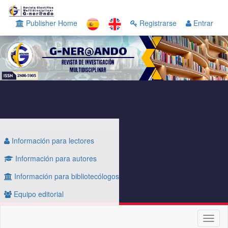
Navegación
principal
Publisher Home
Registrarse
Entrar
Contenido
principal
Barra
lateral
Información para lectores
Información para autores
Información para bibliotecólogos
Equipo editorial
Toggl