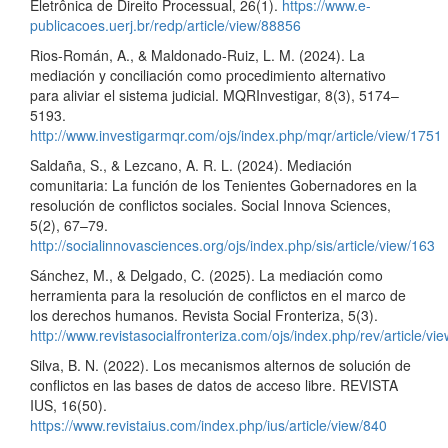
Eletrônica de Direito Processual, 26(1).
https://www.e-
publicacoes.uerj.br/redp/article/view/88856
Rios-Román, A., & Maldonado-Ruiz, L. M. (2024). La
mediación y conciliación como procedimiento alternativo
para aliviar el sistema judicial. MQRInvestigar, 8(3), 5174–
5193.
http://www.investigarmqr.com/ojs/index.php/mqr/article/view/1751
Saldaña, S., & Lezcano, A. R. L. (2024). Mediación
comunitaria: La función de los Tenientes Gobernadores en la
resolución de conflictos sociales. Social Innova Sciences,
5(2), 67–79.
http://socialinnovasciences.org/ojs/index.php/sis/article/view/163
Sánchez, M., & Delgado, C. (2025). La mediación como
herramienta para la resolución de conflictos en el marco de
los derechos humanos. Revista Social Fronteriza, 5(3).
http://www.revistasocialfronteriza.com/ojs/index.php/rev/article/vi
Silva, B. N. (2022). Los mecanismos alternos de solución de
conflictos en las bases de datos de acceso libre. REVISTA
IUS, 16(50).
https://www.revistaius.com/index.php/ius/article/view/840