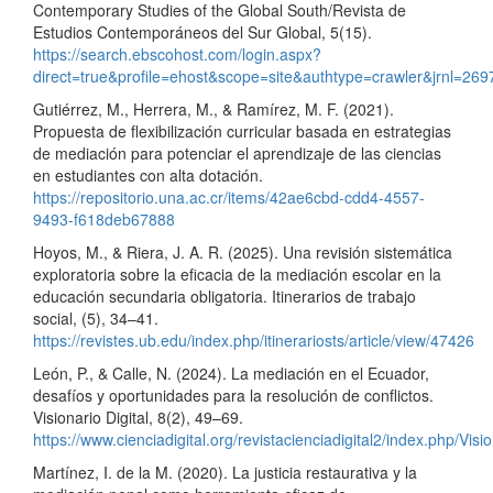
Contemporary Studies of the Global South/Revista de
Estudios Contemporáneos del Sur Global, 5(15).
https://search.ebscohost.com/login.aspx?
direct=true&profile=ehost&scope=site&authtype=crawler&
Gutiérrez, M., Herrera, M., & Ramírez, M. F. (2021).
Propuesta de flexibilización curricular basada en estrategias
de mediación para potenciar el aprendizaje de las ciencias
en estudiantes con alta dotación.
https://repositorio.una.ac.cr/items/42ae6cbd-cdd4-4557-
9493-f618deb67888
Hoyos, M., & Riera, J. A. R. (2025). Una revisión sistemática
exploratoria sobre la eficacia de la mediación escolar en la
educación secundaria obligatoria. Itinerarios de trabajo
social, (5), 34–41.
https://revistes.ub.edu/index.php/itinerariosts/article/view/47426
León, P., & Calle, N. (2024). La mediación en el Ecuador,
desafíos y oportunidades para la resolución de conflictos.
Visionario Digital, 8(2), 49–69.
https://www.cienciadigital.org/revistacienciadigital2/index.php/Visio
Martínez, I. de la M. (2020). La justicia restaurativa y la