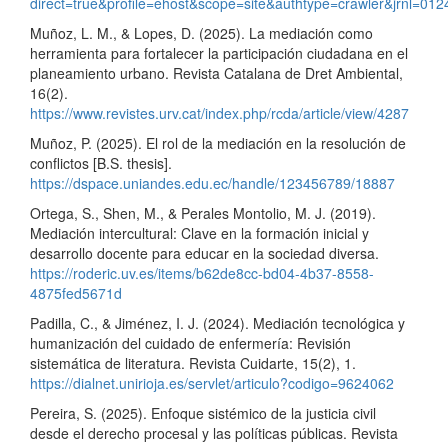
direct=true&profile=ehost&scope=site&authtype=crawler
Muñoz, L. M., & Lopes, D. (2025). La mediación como
herramienta para fortalecer la participación ciudadana en el
planeamiento urbano. Revista Catalana de Dret Ambiental,
16(2).
https://www.revistes.urv.cat/index.php/rcda/article/view/4287
Muñoz, P. (2025). El rol de la mediación en la resolución de
conflictos [B.S. thesis].
https://dspace.uniandes.edu.ec/handle/123456789/18887
Ortega, S., Shen, M., & Perales Montolio, M. J. (2019).
Mediación intercultural: Clave en la formación inicial y
desarrollo docente para educar en la sociedad diversa.
https://roderic.uv.es/items/b62de8cc-bd04-4b37-8558-
4875fed5671d
Padilla, C., & Jiménez, I. J. (2024). Mediación tecnológica y
humanización del cuidado de enfermería: Revisión
sistemática de literatura. Revista Cuidarte, 15(2), 1.
https://dialnet.unirioja.es/servlet/articulo?codigo=9624062
Pereira, S. (2025). Enfoque sistémico de la justicia civil
desde el derecho procesal y las políticas públicas. Revista