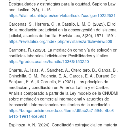
Desigualdades y estrategias para la equidad. Sapiens Law
and Justice, 2(3), 1–16.
https://dialnet.unirioja.es/servlet/articulo?codigo=10222531
Cárdenas, S., Herrera, G., & Castillo, L. M. C. (2025). El rol
de la mediación prejudicial en la descongestión del sistema
judicial, asuntos de familia. Revista Lex, 8(30), 1571–1591.
https://revistalex.org/index.php/revistalex/article/view/509
Carmona, R. (2023). La mediación como vía de solución en
conflictos laborales individuales: Posibilidades y límites.
https://gredos.usal.es/handle/10366/153220
Charris, A., Islas, A., Sánchez, A., Otero tero, B., García, B.,
Chinchilla, C. M., Palencia, E. A., Garces, E. A., Durand De
Sanjuan, E. A., & Cornelio, E. (2021). Los principios de
mediación y conciliación en América Latina y el Caribe:
Análisis comparado a partir de la Ley modelo de la CNUDMI
sobre mediación comercial internacional y acuerdos de
transacción internacionales resultantes de la mediación.
https://bonga.unisimon.edu.co/items/df5ab2a7-594c-4bc6-
a41b-19e114ce59d1
Espinoza, V. N. (2024). Conciliación extrajudicial en materia