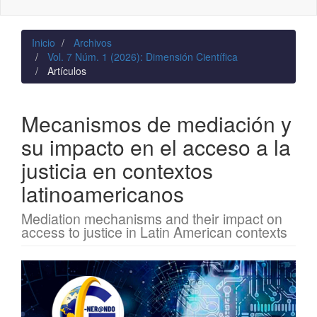
naviga
Inicio
Archivos
Vol. 7 Núm. 1 (2026): Dimensión Científica
Artículos
Mecanismos de mediación y
su impacto en el acceso a la
justicia en contextos
latinoamericanos
Mediation mechanisms and their impact on
access to justice in Latin American contexts
Barra
lateral