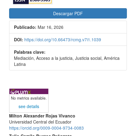
Descargar PDF
Publicado:
Mar 16, 2026
DOI:
https://doi.org/10.66473/rcmg.v7i1.1039
Palabras clave:
Mediación, Acceso a la justicia, Justicia social, América
Latina
No metrics available.
see details
Contenido
Milton Alexander Rojas Vivanco
Universidad Central del Ecuador
principal
https://orcid.org/0009-0004-9734-0083
Tulio Camilo Bustos Peñarreta