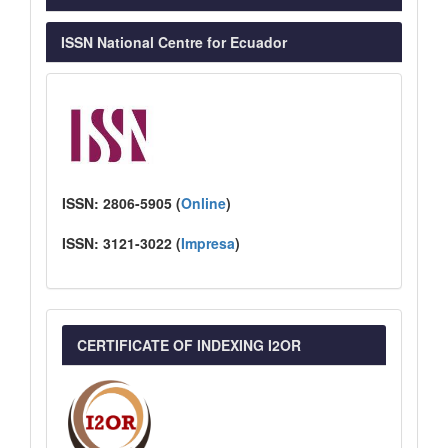
ISSN National Centre for Ecuador
ISSN:
2806-5905 (
Online
)
ISSN:
3121-3022
(
I
mpresa
)
CERTIFICATE OF INDEXING I2OR