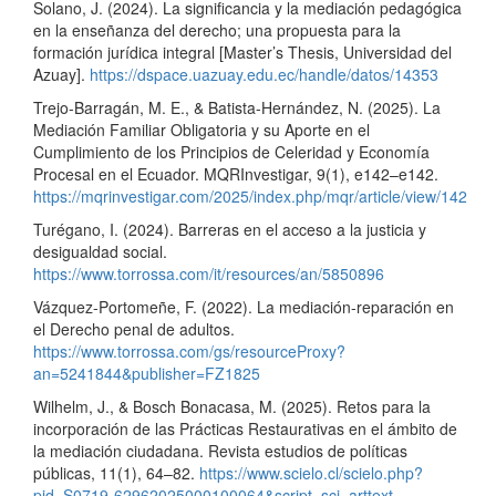
Solano, J. (2024). La significancia y la mediación pedagógica
en la enseñanza del derecho; una propuesta para la
formación jurídica integral [Master’s Thesis, Universidad del
Azuay].
https://dspace.uazuay.edu.ec/handle/datos/14353
Trejo-Barragán, M. E., & Batista-Hernández, N. (2025). La
Mediación Familiar Obligatoria y su Aporte en el
Cumplimiento de los Principios de Celeridad y Economía
Procesal en el Ecuador. MQRInvestigar, 9(1), e142–e142.
https://mqrinvestigar.com/2025/index.php/mqr/article/view/142
Turégano, I. (2024). Barreras en el acceso a la justicia y
desigualdad social.
https://www.torrossa.com/it/resources/an/5850896
Vázquez-Portomeñe, F. (2022). La mediación-reparación en
el Derecho penal de adultos.
https://www.torrossa.com/gs/resourceProxy?
an=5241844&publisher=FZ1825
Wilhelm, J., & Bosch Bonacasa, M. (2025). Retos para la
incorporación de las Prácticas Restaurativas en el ámbito de
la mediación ciudadana. Revista estudios de políticas
públicas, 11(1), 64–82.
https://www.scielo.cl/scielo.php?
pid=S0719-62962025000100064&script=sci_arttext