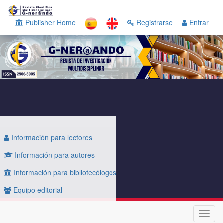
Navegación
principal
Publisher Home
Registrarse
Entrar
Contenido
principal
Barra
lateral
Información para lectores
Información para autores
Información para bibliotecólogos
Equipo editorial
Toggl