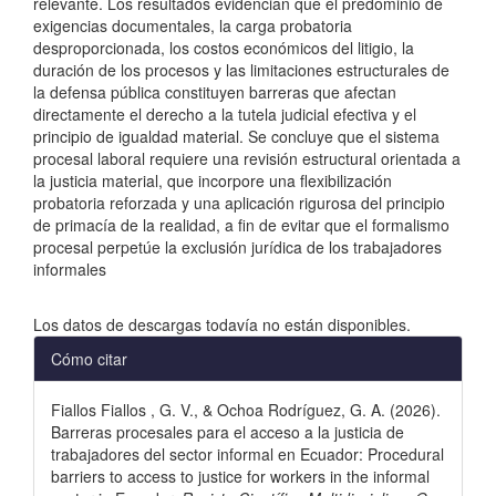
relevante. Los resultados evidencian que el predominio de
exigencias documentales, la carga probatoria
desproporcionada, los costos económicos del litigio, la
duración de los procesos y las limitaciones estructurales de
la defensa pública constituyen barreras que afectan
directamente el derecho a la tutela judicial efectiva y el
principio de igualdad material. Se concluye que el sistema
procesal laboral requiere una revisión estructural orientada a
la justicia material, que incorpore una flexibilización
probatoria reforzada y una aplicación rigurosa del principio
de primacía de la realidad, a fin de evitar que el formalismo
procesal perpetúe la exclusión jurídica de los trabajadores
informales
Descargas
Los datos de descargas todavía no están disponibles.
Detalles
Cómo citar
del
Fiallos Fiallos , G. V., & Ochoa Rodríguez, G. A. (2026).
artículo
Barreras procesales para el acceso a la justicia de
trabajadores del sector informal en Ecuador: Procedural
barriers to access to justice for workers in the informal