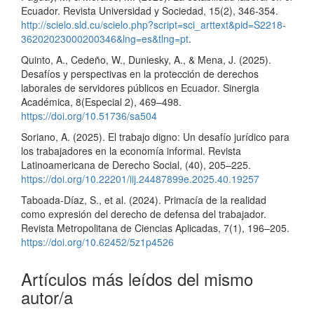
Ecuador. Revista Universidad y Sociedad, 15(2), 346-354.
http://scielo.sld.cu/scielo.php?script=sci_arttext&pid=S2218-
36202023000200346&lng=es&tlng=pt
.
Quinto, A., Cedeño, W., Duniesky, A., & Mena, J. (2025).
Desafíos y perspectivas en la protección de derechos
laborales de servidores públicos en Ecuador. Sinergia
Académica, 8(Especial 2), 469–498.
https://doi.org/10.51736/sa504
Soriano, A. (2025). El trabajo digno: Un desafío jurídico para
los trabajadores en la economía informal. Revista
Latinoamericana de Derecho Social, (40), 205–225.
https://doi.org/10.22201/iij.24487899e.2025.40.19257
Taboada-Díaz, S., et al. (2024). Primacía de la realidad
como expresión del derecho de defensa del trabajador.
Revista Metropolitana de Ciencias Aplicadas, 7(1), 196–205.
https://doi.org/10.62452/5z1p4526
Artículos más leídos del mismo
autor/a