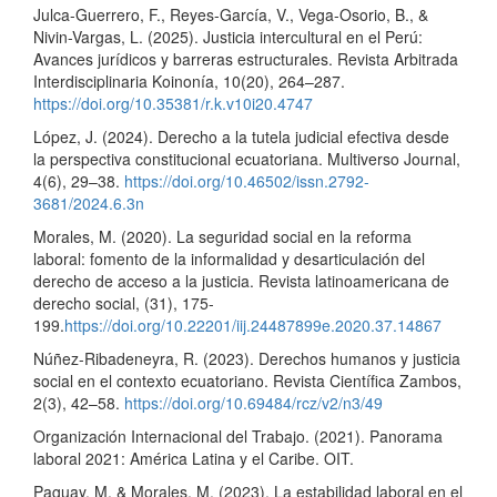
Julca-Guerrero, F., Reyes-García, V., Vega-Osorio, B., &
Nivin-Vargas, L. (2025). Justicia intercultural en el Perú:
Avances jurídicos y barreras estructurales. Revista Arbitrada
Interdisciplinaria Koinonía, 10(20), 264–287.
https://doi.org/10.35381/r.k.v10i20.4747
López, J. (2024). Derecho a la tutela judicial efectiva desde
la perspectiva constitucional ecuatoriana. Multiverso Journal,
4(6), 29–38.
https://doi.org/10.46502/issn.2792-
3681/2024.6.3n
Morales, M. (2020). La seguridad social en la reforma
laboral: fomento de la informalidad y desarticulación del
derecho de acceso a la justicia. Revista latinoamericana de
derecho social, (31), 175-
199.
https://doi.org/10.22201/iij.24487899e.2020.37.14867
Núñez-Ribadeneyra, R. (2023). Derechos humanos y justicia
social en el contexto ecuatoriano. Revista Científica Zambos,
2(3), 42–58.
https://doi.org/10.69484/rcz/v2/n3/49
Organización Internacional del Trabajo. (2021). Panorama
laboral 2021: América Latina y el Caribe. OIT.
Paguay, M, & Morales, M. (2023). La estabilidad laboral en el