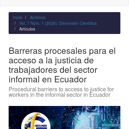
naviga
Inicio
Archivos
Vol. 7 Núm. 1 (2026): Dimensión Científica
Artículos
Barreras procesales para el
acceso a la justicia de
trabajadores del sector
informal en Ecuador
Procedural barriers to access to justice for
workers in the informal sector in Ecuador
Barra
lateral