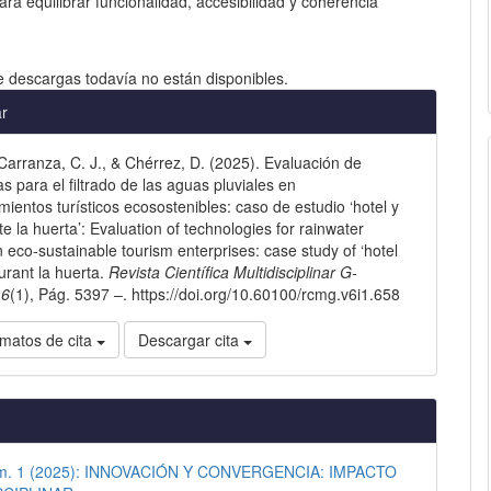
ra equilibrar funcionalidad, accesibilidad y coherencia
e descargas todavía no están disponibles.
les
ar
arranza, C. J., & Chérrez, D. (2025). Evaluación de
lo
s para el filtrado de las aguas pluviales en
ientos turísticos ecosostenibles: caso de estudio ‘hotel y
e la huerta’: Evaluation of technologies for rainwater
 in eco-sustainable tourism enterprises: case study of ‘hotel
urant la huerta.
Revista Científica Multidisciplinar G-
,
6
(1), Pág. 5397 –. https://doi.org/10.60100/rcmg.v6i1.658
matos de cita
Descargar cita
úm. 1 (2025): INNOVACIÓN Y CONVERGENCIA: IMPACTO