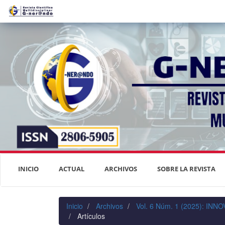
Navegación
principal
Contenido
principal
Barra
lateral
INICIO
ACTUAL
ARCHIVOS
SOBRE LA REVISTA
Inicio
Archivos
Vol. 6 Núm. 1 (2025): I
Artículos