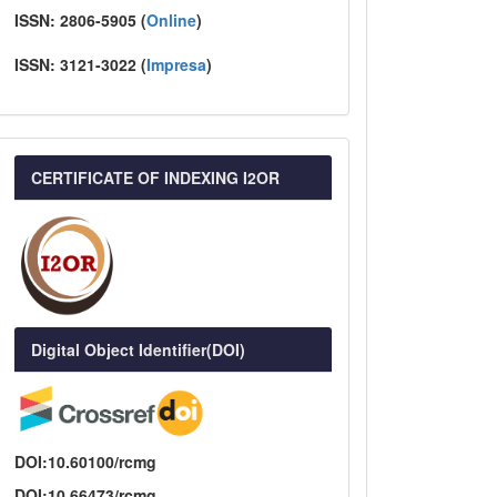
ISSN:
2806-5905 (
Online
)
ISSN:
3121-3022
(
I
mpresa
)
CERTIFICATE OF INDEXING I2OR
Digital Object Identifier(DOI)
DOI:10.60100/rcmg
DOI:10.66473/rcmg