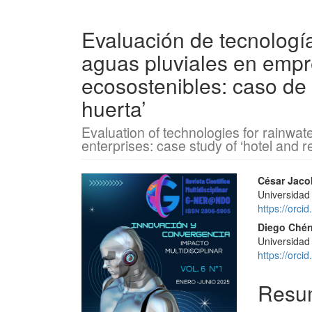
Evaluación de tecnologías
aguas pluviales en empr
ecosostenibles: caso de e
huerta’
Evaluation of technologies for rainwate
enterprises: case study of ‘hotel and r
Barra
Conte
César Jaco
Universidad
lateral
princi
https://orc
del
del
Diego Chér
Universidad
artículo
artícu
https://orc
Resu