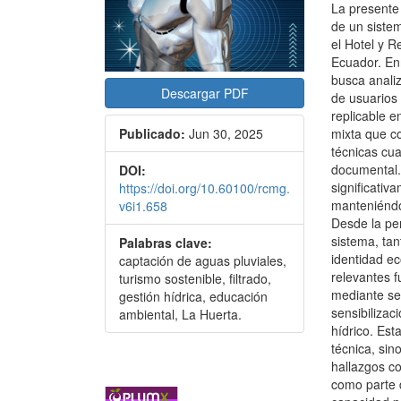
La presente 
de un siste
el Hotel y R
Ecuador. En
busca analiz
Descargar PDF
de usuarios 
replicable e
mixta que co
Publicado:
Jun 30, 2025
técnicas cua
documental. 
DOI:
significativ
https://doi.org/10.60100/rcmg.
manteniéndo
v6i1.658
Desde la per
sistema, ta
Palabras clave:
identidad e
captación de aguas pluviales,
relevantes f
turismo sostenible, filtrado,
mediante se
gestión hídrica, educación
sensibilizac
ambiental, La Huerta.
hídrico. Est
técnica, si
hallazgos co
como parte d