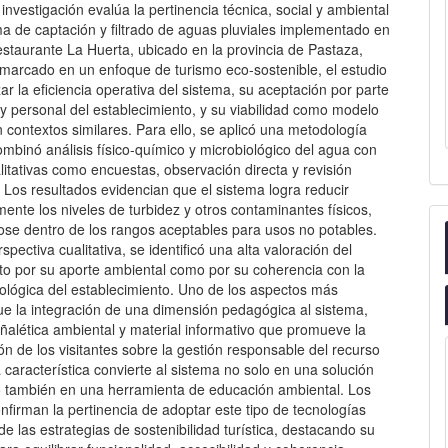
investigación evalúa la pertinencia técnica, social y ambiental
ma de captación y filtrado de aguas pluviales implementado en
estaurante La Huerta, ubicado en la provincia de Pastaza,
marcado en un enfoque de turismo eco-sostenible, el estudio
ar la eficiencia operativa del sistema, su aceptación por parte
y personal del establecimiento, y su viabilidad como modelo
n contextos similares. Para ello, se aplicó una metodología
mbinó análisis físico-químico y microbiológico del agua con
litativas como encuestas, observación directa y revisión
Los resultados evidencian que el sistema logra reducir
amente los niveles de turbidez y otros contaminantes físicos,
se dentro de los rangos aceptables para usos no potables.
spectiva cualitativa, se identificó una alta valoración del
nto por su aporte ambiental como por su coherencia con la
cológica del establecimiento. Uno de los aspectos más
ue la integración de una dimensión pedagógica al sistema,
ñalética ambiental y material informativo que promueve la
ión de los visitantes sobre la gestión responsable del recurso
a característica convierte al sistema no solo en una solución
no también en una herramienta de educación ambiental. Los
nfirman la pertinencia de adoptar este tipo de tecnologías
e las estrategias de sostenibilidad turística, destacando su