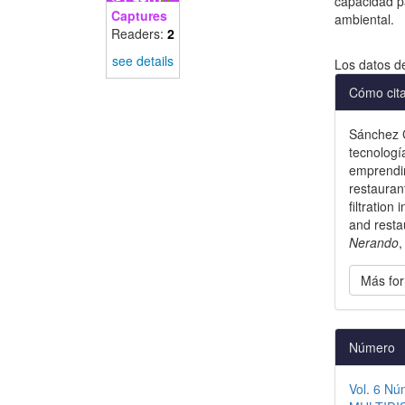
capacidad pa
Captures
ambiental.
Readers:
2
Descargas
see details
Los datos d
Detal
Cómo cit
del
Sánchez C
artícu
tecnología
emprendim
restaurant
filtration
and resta
Nerando
Más for
Número
Vol. 6 N