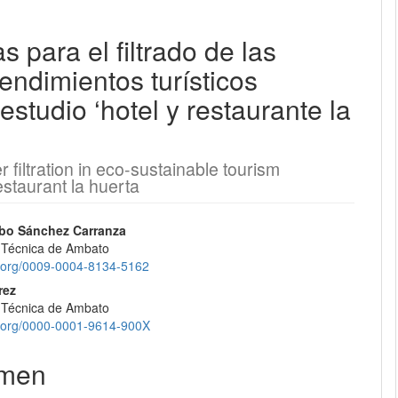
 para el filtrado de las
EQUIPO EDITORIAL
endimientos turísticos
PROTOCOLO DE INTEROPERABILIDAD
studio ‘hotel y restaurante la
¿CÓMO REGISTRARSE?
r filtration in eco-sustainable tourism
CONTACTO
estaurant la huerta
ENVÍOS
nido
bo Sánchez Carranza
 Técnica de Ambato
pal
REGISTRARSE
id.org/0009-0004-8134-5162
rez
 Técnica de Ambato
ENTRAR
lo
id.org/0000-0001-9614-900X
men