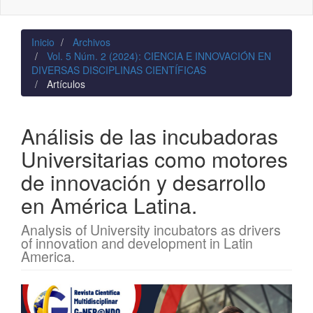
naviga
Inicio
Archivos
Vol. 5 Núm. 2 (2024): CIENCIA E INNOVACIÓN EN
DIVERSAS DISCIPLINAS CIENTÍFICAS
Artículos
Análisis de las incubadoras
Universitarias como motores
de innovación y desarrollo
en América Latina.
Analysis of University incubators as drivers
of innovation and development in Latin
America.
Barra