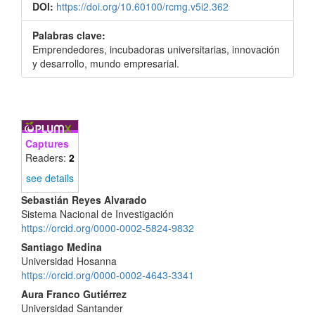
DOI:
https://doi.org/10.60100/rcmg.v5i2.362
Palabras clave:
Emprendedores, incubadoras universitarias, innovación
y desarrollo, mundo empresarial.
Captures
Readers:
2
see details
Contenido
Sebastián Reyes Alvarado
Sistema Nacional de Investigación
principal
https://orcid.org/0000-0002-5824-9832
del
Santiago Medina
Universidad Hosanna
artículo
https://orcid.org/0000-0002-4643-3341
Aura Franco Gutiérrez
Universidad Santander