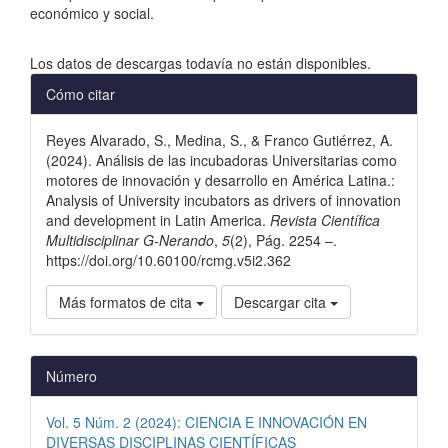
económico y social.
Descargas
Los datos de descargas todavía no están disponibles.
Detalles
Cómo citar
del
Reyes Alvarado, S., Medina, S., & Franco Gutiérrez, A.
artículo
(2024). Análisis de las incubadoras Universitarias como
motores de innovación y desarrollo en América Latina.:
Analysis of University incubators as drivers of innovation
and development in Latin America.
Revista Científica
Multidisciplinar G-Nerando
,
5
(2), Pág. 2254 –.
https://doi.org/10.60100/rcmg.v5i2.362
Más formatos de cita
Descargar cita
Número
Vol. 5 Núm. 2 (2024): CIENCIA E INNOVACIÓN EN
DIVERSAS DISCIPLINAS CIENTÍFICAS