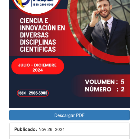
lateral
del
artículo
Descargar PDF
Publicado:
Nov 26, 2024