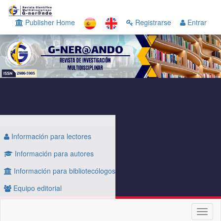
Navegación
principal
Publisher Home
Registrarse
Entrar
Contenido
principal
Barra
lateral
Información para lectores
Información para autores
Información para bibliotecólogos
Equipo editorial
Toggl